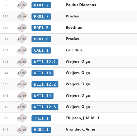
Paulus Diaconus
DIA1.2
938
Carte
Proclos
PRO1.7
939
Carte
Boethius
BOE1.5
940
Carte
Proclos
PRO1.8
941
Carte
Calcidius
CAL1.1
942
Carte
Weijers, Olga
WEI1.12.1
943
Carte
Weijers, Olga
WEI1.13
944
Carte
Weijers, Olga
WEI1.12.2
945
Carte
Weijers, Olga
WEI1.14
946
Carte
Weijers, Olga
WEI1.12.3
947
Carte
Thijssen, J. M. M. H.
THI1.1
948
Carte
Grondeux, Anne
GRO3.1
949
Carte