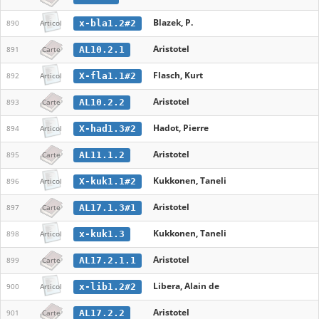
Blazek, P.
x-bla1.2#2
890
Articol
Aristotel
AL10.2.1
891
Carte
Flasch, Kurt
X-fla1.1#2
892
Articol
Aristotel
AL10.2.2
893
Carte
Hadot, Pierre
X-had1.3#2
894
Articol
Aristotel
AL11.1.2
895
Carte
Kukkonen, Taneli
X-kuk1.1#2
896
Articol
Aristotel
AL17.1.3#1
897
Carte
Kukkonen, Taneli
x-kuk1.3
898
Articol
Aristotel
AL17.2.1.1
899
Carte
Libera, Alain de
x-lib1.2#2
900
Articol
Aristotel
AL17.2.2
901
Carte