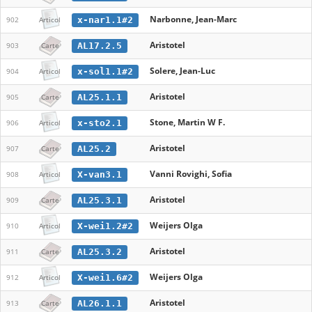
Narbonne, Jean-Marc
x-nar1.1#2
902
Articol
Aristotel
AL17.2.5
903
Carte
Solere, Jean-Luc
x-sol1.1#2
904
Articol
Aristotel
AL25.1.1
905
Carte
Stone, Martin W F.
x-sto2.1
906
Articol
Aristotel
AL25.2
907
Carte
Vanni Rovighi, Sofia
X-van3.1
908
Articol
Aristotel
AL25.3.1
909
Carte
Weijers Olga
X-wei1.2#2
910
Articol
Aristotel
AL25.3.2
911
Carte
Weijers Olga
X-wei1.6#2
912
Articol
Aristotel
AL26.1.1
913
Carte