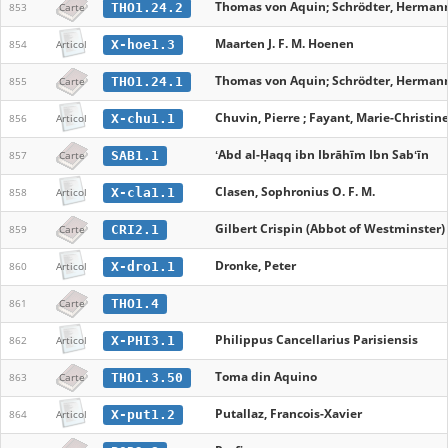
Thomas von Aquin; Schrödter, Herman
THO1.24.2
853
Carte
Maarten J. F. M. Hoenen
X-hoe1.3
854
Articol
Thomas von Aquin; Schrödter, Herman
THO1.24.1
855
Carte
Chuvin, Pierre ; Fayant, Marie-Christine
X-chu1.1
856
Articol
ʻAbd al-Ḥaqq ibn Ibrāhīm Ibn Sabʻīn
SAB1.1
857
Carte
Clasen, Sophronius O. F. M.
X-cla1.1
858
Articol
Gilbert Crispin (Abbot of Westminster)
CRI2.1
859
Carte
Dronke, Peter
X-dro1.1
860
Articol
THO1.4
861
Carte
Philippus Cancellarius Parisiensis
X-PHI3.1
862
Articol
Toma din Aquino
THO1.3.50
863
Carte
Putallaz, Francois-Xavier
X-put1.2
864
Articol