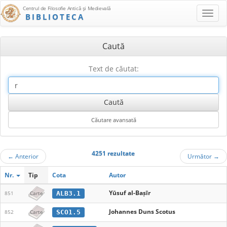
Centrul de Filosofie Antică şi Medievală
BIBLIOTECA
Caută
Text de căutat:
4251 rezultate
←
Anterior
Următor
→
Nr.
Tip
Cota
Autor
Yūsuf al-Baṣīr
ALB3.1
851
Carte
Johannes Duns Scotus
SCO1.5
852
Carte