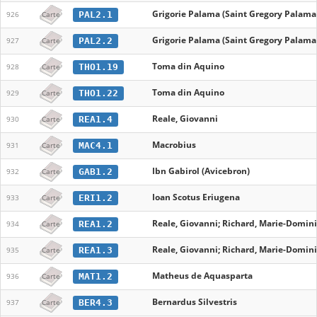
Grigorie Palama (Saint Gregory Palama
PAL2.1
926
Carte
Grigorie Palama (Saint Gregory Palama
PAL2.2
927
Carte
Toma din Aquino
THO1.19
928
Carte
Toma din Aquino
THO1.22
929
Carte
Reale, Giovanni
REA1.4
930
Carte
Macrobius
MAC4.1
931
Carte
Ibn Gabirol (Avicebron)
GAB1.2
932
Carte
Ioan Scotus Eriugena
ERI1.2
933
Carte
Reale, Giovanni; Richard, Marie-Domin
REA1.2
934
Carte
Reale, Giovanni; Richard, Marie-Domin
REA1.3
935
Carte
Matheus de Aquasparta
MAT1.2
936
Carte
Bernardus Silvestris
BER4.3
937
Carte