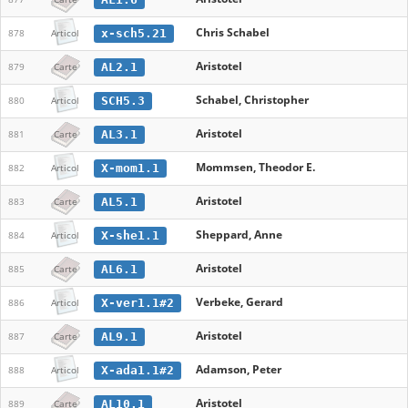
Chris Schabel
x-sch5.21
878
Articol
Aristotel
AL2.1
879
Carte
Schabel, Christopher
SCH5.3
880
Articol
Aristotel
AL3.1
881
Carte
Mommsen, Theodor E.
X-mom1.1
882
Articol
Aristotel
AL5.1
883
Carte
Sheppard, Anne
X-she1.1
884
Articol
Aristotel
AL6.1
885
Carte
Verbeke, Gerard
X-ver1.1#2
886
Articol
Aristotel
AL9.1
887
Carte
Adamson, Peter
X-ada1.1#2
888
Articol
Aristotel
AL10.1
889
Carte