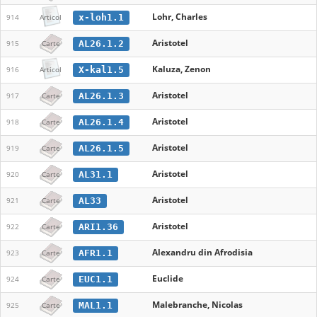
Lohr, Charles
x-loh1.1
914
Articol
Aristotel
AL26.1.2
915
Carte
Kaluza, Zenon
X-kal1.5
916
Articol
Aristotel
AL26.1.3
917
Carte
Aristotel
AL26.1.4
918
Carte
Aristotel
AL26.1.5
919
Carte
Aristotel
AL31.1
920
Carte
Aristotel
AL33
921
Carte
Aristotel
ARI1.36
922
Carte
Alexandru din Afrodisia
AFR1.1
923
Carte
Euclide
EUC1.1
924
Carte
Malebranche, Nicolas
MAL1.1
925
Carte