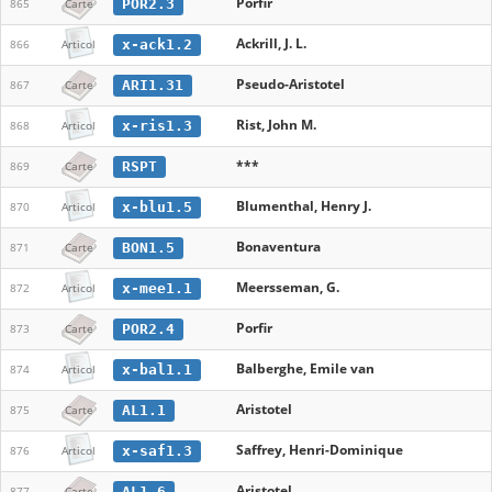
Porfir
POR2.3
865
Carte
Ackrill, J. L.
x-ack1.2
866
Articol
Pseudo-Aristotel
ARI1.31
867
Carte
Rist, John M.
x-ris1.3
868
Articol
***
RSPT
869
Carte
Blumenthal, Henry J.
x-blu1.5
870
Articol
Bonaventura
BON1.5
871
Carte
Meersseman, G.
x-mee1.1
872
Articol
Porfir
POR2.4
873
Carte
Balberghe, Emile van
x-bal1.1
874
Articol
Aristotel
AL1.1
875
Carte
Saffrey, Henri-Dominique
x-saf1.3
876
Articol
Aristotel
AL1.6
877
Carte