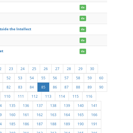
da
da
side the Intellect
da
da
et
da
2
23
24
25
26
27
28
29
30
52
53
54
55
56
57
58
59
60
82
83
84
85
86
87
88
89
90
110
111
112
113
114
115
116
4
135
136
137
138
139
140
141
9
160
161
162
163
164
165
166
4
185
186
187
188
189
190
191