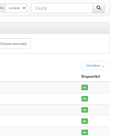
mba
Următor
→
Disponibil
da
da
da
da
da