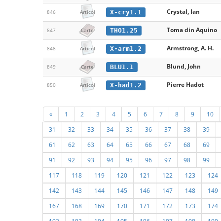
Crystal, Ian
X-cry1.1
846
Articol
Toma din Aquino
THO1.25
847
Carte
Armstrong, A. H.
X-arm1.2
848
Articol
Blund, John
BLU1.1
849
Carte
Pierre Hadot
X-had1.2
850
Articol
«
1
2
3
4
5
6
7
8
9
10
31
32
33
34
35
36
37
38
39
61
62
63
64
65
66
67
68
69
91
92
93
94
95
96
97
98
99
117
118
119
120
121
122
123
124
142
143
144
145
146
147
148
149
167
168
169
170
171
172
173
174