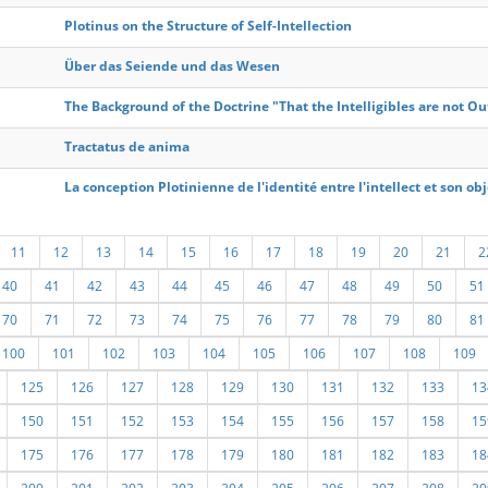
Plotinus on the Structure of Self-Intellection
Über das Seiende und das Wesen
The Background of the Doctrine "That the Intelligibles are not Out
Tractatus de anima
La conception Plotinienne de l'identité entre l'intellect et son obj
11
12
13
14
15
16
17
18
19
20
21
2
40
41
42
43
44
45
46
47
48
49
50
51
70
71
72
73
74
75
76
77
78
79
80
81
100
101
102
103
104
105
106
107
108
109
125
126
127
128
129
130
131
132
133
13
150
151
152
153
154
155
156
157
158
15
175
176
177
178
179
180
181
182
183
18