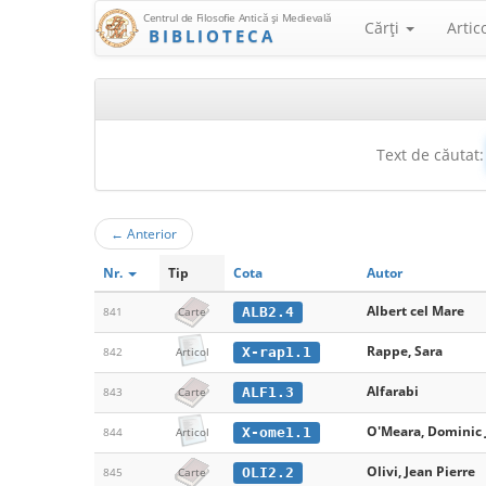
Centrul de Filosofie Antică şi Medievală
Cărţi
Artic
BIBLIOTECA
Text de căutat:
←
Anterior
Nr.
Tip
Cota
Autor
Albert cel Mare
ALB2.4
841
Carte
Rappe, Sara
X-rap1.1
842
Articol
Alfarabi
ALF1.3
843
Carte
O'Meara, Dominic J
X-ome1.1
844
Articol
Olivi, Jean Pierre
OLI2.2
845
Carte