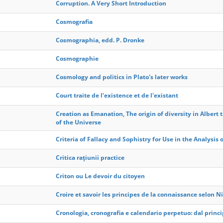
Corruption. A Very Short Introduction
Cosmografia
Cosmographia, edd. P. Dronke
Cosmographie
Cosmology and politics in Plato's later works
Court traite de l'existence et de l'existant
Creation as Emanation, The origin of diversity in Albert
of the Universe
Criteria of Fallacy and Sophistry for Use in the Analysis 
Critica raţiunii practice
Criton ou Le devoir du citoyen
Croire et savoir les principes de la connaissance selon N
Cronologia, cronografia e calendario perpetuo: dal principi