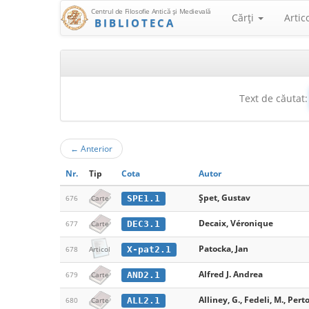
Centrul de Filosofie Antică şi Medievală
Cărţi
Artic
BIBLIOTECA
Text de căutat:
←
Anterior
Nr.
Tip
Cota
Autor
Șpet, Gustav
SPE1.1
676
Carte
Decaix, Véronique
DEC3.1
677
Carte
Patocka, Jan
X-pat2.1
678
Articol
Alfred J. Andrea
AND2.1
679
Carte
Alliney, G., Fedeli, M., Perto
ALL2.1
680
Carte