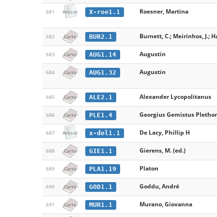
Roesner, Martina
X-roe1.1
681
Articol
Burnett, C.; Meirinhos, J.; H
BUR2.1
682
Carte
Augustin
AUG1.14
683
Carte
Augustin
AUG1.32
684
Carte
Alexander Lycopolitanus
ALE2.1
685
Carte
Georgius Gemistus Pletho
PLE1.4
686
Carte
De Lacy, Phillip H
x-del1.1
687
Articol
Gierens, M. (ed.)
GIE1.1
688
Carte
Platon
PLA1.19
689
Carte
Goddu, André
GOD1.1
690
Carte
Murano, Giovanna
MUR1.1
691
Carte