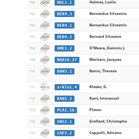
Holmes, Leslie
HOL1.1
704
Carte
Bernardus Silvestris
BER4.3
705
Carte
Bernardus Silvestris
BER4.1
706
Carte
Bernard Silvestre
BER4.2
707
Carte
O'Meara, Dominic J.
OME1.2
708
Carte
Maritain, Jacques
MAR16.27
709
Carte
Bonin, Therese
BON3.1
710
Carte
Klosko, G.
x-klo1.4
711
Articol
Kant, Immanuel
KAN1.2
712
Carte
Platon
PLA1.16
713
Carte
Grellard, Christophe
GRE2.1
714
Carte
Cappelli, Adriano
CAP7.2
715
Carte