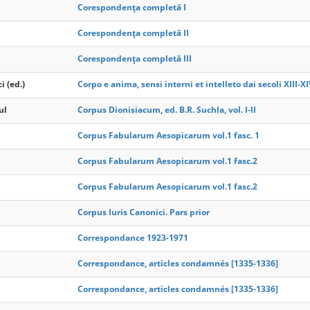
Corespondența completă I
Corespondența completă II
Corespondența completă III
i (ed.)
Corpo e anima, sensi interni et intelleto dai secoli XIII-X
ul
Corpus Dionisiacum, ed. B.R. Suchla, vol. I-II
Corpus Fabularum Aesopicarum vol.1 fasc. 1
Corpus Fabularum Aesopicarum vol.1 fasc.2
Corpus Fabularum Aesopicarum vol.1 fasc.2
Corpus Iuris Canonici. Pars prior
Correspondance 1923-1971
Correspondance, articles condamnés [1335-1336]
Correspondance, articles condamnés [1335-1336]