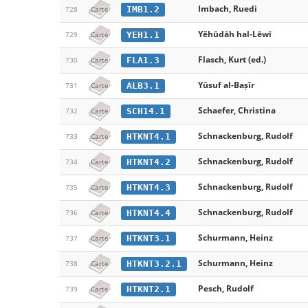
Imbach, Ruedi
IMB1.2
728
Carte
Yĕhūdāh hal-Lēwī
YEH1.1
729
Carte
Flasch, Kurt (ed.)
FLA1.3
730
Carte
Yūsuf al-Baṣīr
ALB3.1
731
Carte
Schaefer, Christina
SCH14.1
732
Carte
Schnackenburg, Rudolf
HTKNT4.1
733
Carte
Schnackenburg, Rudolf
HTKNT4.2
734
Carte
Schnackenburg, Rudolf
HTKNT4.3
735
Carte
Schnackenburg, Rudolf
HTKNT4.4
736
Carte
Schurmann, Heinz
HTKNT3.1
737
Carte
Schurmann, Heinz
HTKNT3.2.1
738
Carte
Pesch, Rudolf
HTKNT2.1
739
Carte