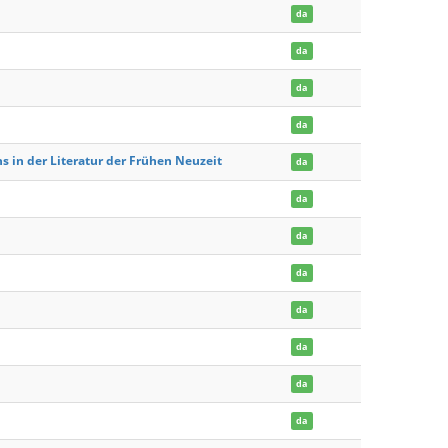
da
da
da
da
 in der Literatur der Frühen Neuzeit
da
da
da
da
da
da
da
da