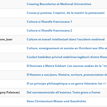
Crossing Boundaries at Medieval Universities
Crucea și puterea. Creștinii, de la martiri la persecutori
Cultura si filosofie franciscana 1
Cultura si filosofie franciscana 2
ere, Jean
Culture et travail intellectuel dans l'occident medieval
Culture, enseignement et societe en Occident aux XIIe et 
Cuvânt hotărâtor privind stabilirea legăturii dintre filoso
D'Averroes a Maitre Eckhart. Les sources arabes de la "
D'Homere a nos Jours. Histoire, ecriture, prononciation d
D'un principe philosophique a un genre litteraire: les <<
egory Palamas)
Dal sovraessenziale all'essenza. Testo greco a fronte
Dans Christentum.Wesen und Geschichte