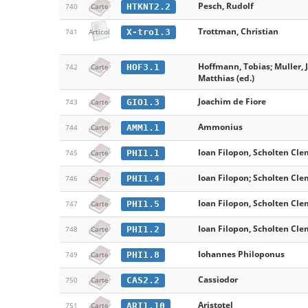
Pesch, Rudolf
HTKNT2.2
740
Carte
Trottman, Christian
X-tro1.3
741
Articol
Hoffmann, Tobias; Muller, 
HOF3.1
742
Carte
Matthias (ed.)
Joachim de Fiore
GIO1.3
743
Carte
Ammonius
AMM1.1
744
Carte
Ioan Filopon, Scholten Cle
PHI1.1
745
Carte
Ioan Filopon; Scholten Cle
PHI1.4
746
Carte
Ioan Filopon, Scholten Cle
PHI1.5
747
Carte
Ioan Filopon, Scholten Cle
PHI1.2
748
Carte
Iohannes Philoponus
PHI1.8
749
Carte
Cassiodor
CAS2.2
750
Carte
Aristotel
ARI1.10
751
Carte