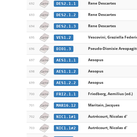
Rene Descartes
DES2.1.1
692
Carte
Rene Descartes
DES2.1.2
693
Carte
Rene Descartes
DES2.1.3
694
Carte
Vescovini, Graziella Federic
VES1.2
695
Carte
Pseudo-Dionisie Areopagit
DIO1.3
696
Carte
Aesopus
AES1.1.1
697
Carte
Aesopus
AES1.1.2
698
Carte
Aesopus
AES1.2.2
699
Carte
Friedberg, Aemilius (ed.)
FRI2.1.1
700
Carte
Maritain, Jacques
MAR16.12
701
Carte
Autrécourt, Nicolas d'
NIC1.1#1
702
Carte
Autrécourt, Nicolas d'
NIC1.1#2
703
Carte