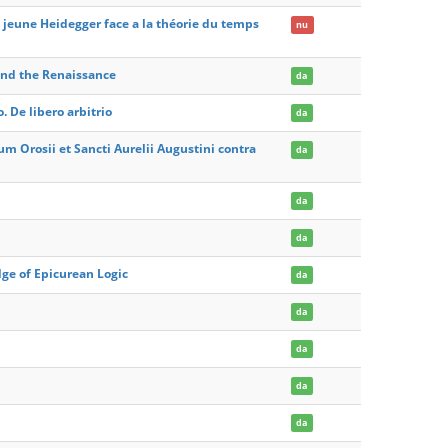
e jeune Heidegger face a la théorie du temps
nu
and the Renaissance
da
 De libero arbitrio
da
 Orosii et Sancti Aurelii Augustini contra
da
da
da
ge of Epicurean Logic
da
da
da
da
da