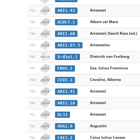
Aristotel
ARI1.43
752
Carte
Albert cel Mare
ALBC7.1
753
Carte
Aristotel; David Ross (ed.)
ARI1.60
754
Carte
Aristoteles
ARI1.67.3
755
Carte
Dietrich von Freiberg
X-die1.1
756
Articol
Sex. Iulius Frontinus
FRO2.1
757
Carte
Cevolini, Alberto
CEV2.1
758
Carte
Aristotel
ARI1.41
759
Carte
Aristotel
ARI1.16
760
Carte
Aristotel
AL33
761
Carte
Augustin
AUG1.8
762
Carte
Caius Iulius Caesar
CAE1.2
763
Carte