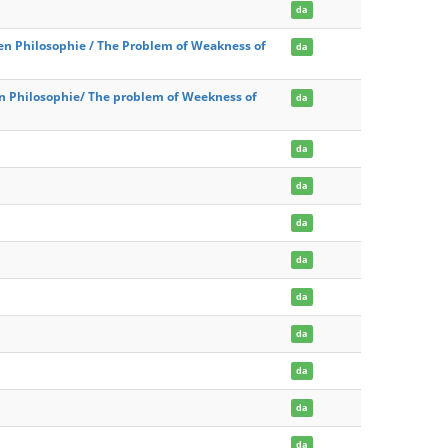
da
en Philosophie / The Problem of Weakness of
da
en Philosophie/ The problem of Weekness of
da
da
da
da
da
da
da
da
da
da