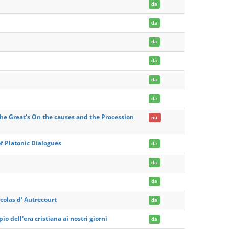
da
da
da
da
da
da
 the Great's On the causes and the Procession
nu
of Platonic Dialogues
da
da
da
icolas d' Autrecourt
da
o dell'era cristiana ai nostri giorni
da