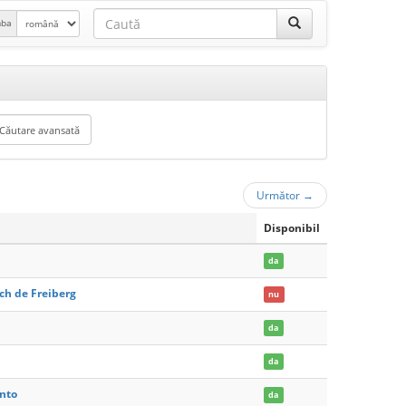
mba
Următor
→
Disponibil
da
ch de Freiberg
nu
da
da
ento
da