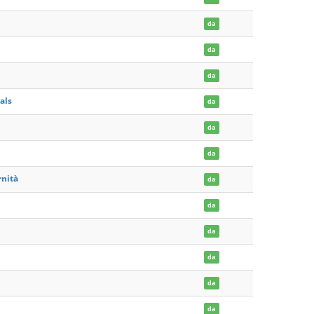
da
da
da
als
da
da
da
rnità
da
da
da
da
da
da