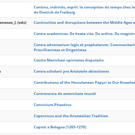
Continu, individu, esprit. la conception du temps chez l
de Dietrich de Freiberg
amesse, J. (eds)
Continuities and disruptions between the Middle Ages 
Contra academicos. De beata vita. De ordine. De magistro.
Contra adversarium legis et prophetarum. Commonitorium
Priscillianistas et Origenistas
Contra Manichaei opiniones disputatio
n
Contra scholarii pro Aristotele obiectiones
Contributions of the Herculanean Papyri to Our Knowled
Controversia de aeternitate mundi
Convivium.Phaedrus
Copernicus and the Aristotelian Tradition
Copisti a Bologna (1265-1270)