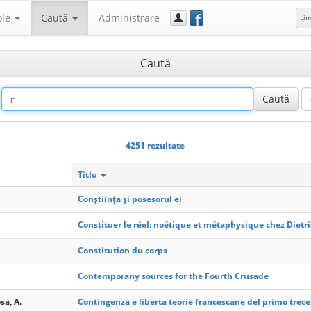
f
ole
Caută
Administrare
Li
Caută
4251 rezultate
Titlu
Conștiința și posesorul ei
Constituer le réel: noétique et métaphysique chez Dietri
Constitution du corps
Contemporany sources for the Fourth Crusade
sa, A.
Contingenza e liberta teorie francescane del primo trec