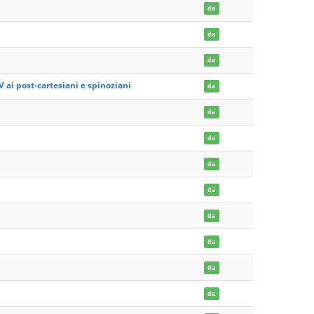
da
da
da
IV ai post-cartesiani e spinoziani
da
da
da
da
da
da
da
da
da