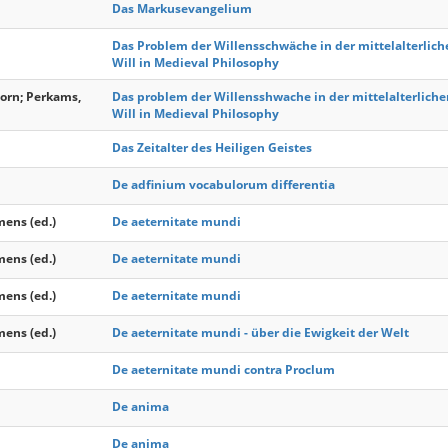
Das Markusevangelium
Das Problem der Willensschwäche in der mittelalterlich
Will in Medieval Philosophy
Jorn; Perkams,
Das problem der Willensshwache in der mittelalterlich
Will in Medieval Philosophy
Das Zeitalter des Heiligen Geistes
De adfinium vocabulorum differentia
mens (ed.)
De aeternitate mundi
mens (ed.)
De aeternitate mundi
mens (ed.)
De aeternitate mundi
mens (ed.)
De aeternitate mundi - über die Ewigkeit der Welt
De aeternitate mundi contra Proclum
De anima
De anima