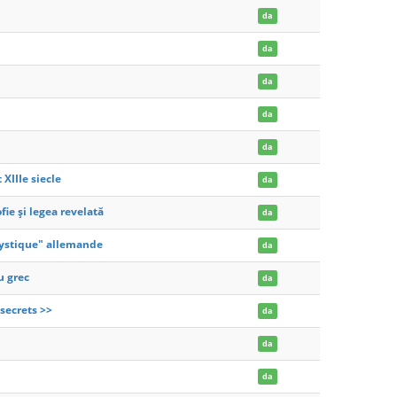
da
da
da
da
da
XIIIe siecle
da
fie și legea revelată
da
mystique" allemande
da
u grec
da
 secrets >>
da
da
da