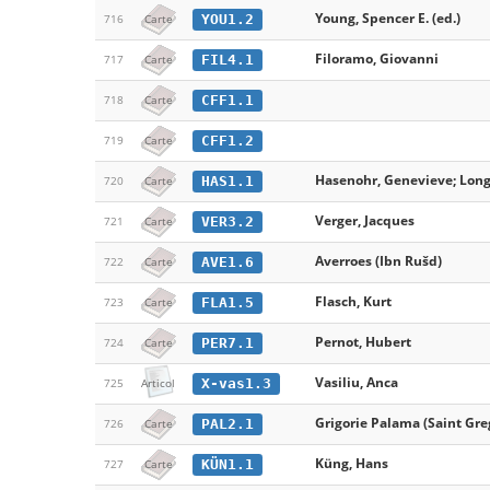
Young, Spencer E. (ed.)
YOU1.2
716
Carte
Filoramo, Giovanni
FIL4.1
717
Carte
CFF1.1
718
Carte
CFF1.2
719
Carte
Hasenohr, Genevieve; Long
HAS1.1
720
Carte
Verger, Jacques
VER3.2
721
Carte
Averroes (Ibn Rušd)
AVE1.6
722
Carte
Flasch, Kurt
FLA1.5
723
Carte
Pernot, Hubert
PER7.1
724
Carte
Vasiliu, Anca
X-vas1.3
725
Articol
Grigorie Palama (Saint Gr
PAL2.1
726
Carte
Küng, Hans
KÜN1.1
727
Carte