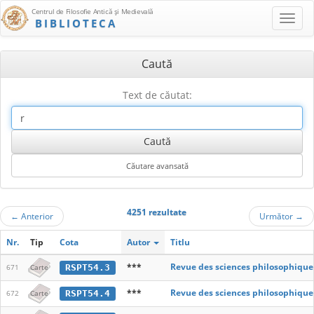
Centrul de Filosofie Antică şi Medievală
BIBLIOTECA
Caută
Text de căutat:
4251 rezultate
←
Anterior
Următor
→
Nr.
Tip
Cota
Autor
Titlu
***
Revue des sciences philosophique
RSPT54.3
671
Carte
***
Revue des sciences philosophique
RSPT54.4
672
Carte