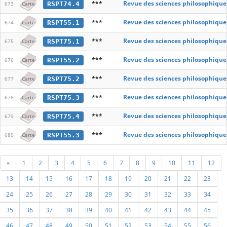
***
Revue des sciences philosophique
RSPT74.4
673
Carte
***
Revue des sciences philosophique
RSPT55.1
674
Carte
***
Revue des sciences philosophique
RSPT75.1
675
Carte
***
Revue des sciences philosophique
RSPT55.2
676
Carte
***
Revue des sciences philosophique
RSPT75.2
677
Carte
***
Revue des sciences philosophique
RSPT75.3
678
Carte
***
Revue des sciences philosophique
RSPT75.4
679
Carte
***
Revue des sciences philosophique
RSPT55.3
680
Carte
«
1
2
3
4
5
6
7
8
9
10
11
12
13
14
15
16
17
18
19
20
21
22
23
24
25
26
27
28
29
30
31
32
33
34
35
36
37
38
39
40
41
42
43
44
45
46
47
48
49
50
51
52
53
54
55
56