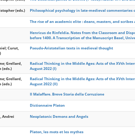
istopher (eds.)
Philosophical psychology in late-medieval commentaries 
The rise of an academic elite : deans, masters, and scribes
Henricus de Rinfeldia. Notes from the Classroom and Disp
before 1400. A Transcription of the Manuscript Basel, Unive
iel; Curut,
Pseudo-Aristotelian texts in medieval thought
)
ne; Grellard,
Radical Thinking in the Middle Ages: Acts of the XVth Inter
 (eds.)
August 2022 (I)
ne; Grellard,
Radical Thinking in the Middle Ages: Acts of the XVth Inter
 (eds.)
August 2022 (II)
Il Malaffare. Breve Storia della Corruzione
Dictionnaire Platon
, Andrei
Neoplatonic Demons and Angels
Platon, les mots et les mythes