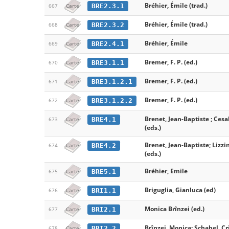
Bréhier, Émile (trad.)
BRE2.3.1
667
Carte
Bréhier, Émile (trad.)
BRE2.3.2
668
Carte
Bréhier, Émile
BRE2.4.1
669
Carte
Bremer, F. P. (ed.)
BRE3.1.1
670
Carte
Bremer, F. P. (ed.)
BRE3.1.2.1
671
Carte
Bremer, F. P. (ed.)
BRE3.1.2.2
672
Carte
Brenet, Jean-Baptiste ; Cesa
BRE4.1
673
Carte
(eds.)
Brenet, Jean-Baptiste; Lizzi
BRE4.2
674
Carte
(eds.)
Bréhier, Emile
BRE5.1
675
Carte
Briguglia, Gianluca (ed)
BRI1.1
676
Carte
Monica Brînzei (ed.)
BRI2.1
677
Carte
Brînzei, Monica; Schabel, Cr
BRI2.2
678
Carte