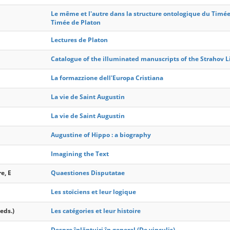
Le même et l'autre dans la structure ontologique du Timé
Timée de Platon
Lectures de Platon
Catalogue of the illuminated manuscripts of the Strahov L
La formazzione dell'Europa Cristiana
La vie de Saint Augustin
La vie de Saint Augustin
Augustine of Hippo : a biography
Imagining the Text
e, E
Quaestiones Disputatae
Les stoïciens et leur logique
eds.)
Les catégories et leur histoire
Despre înlănţuiri în general (De vinculis)