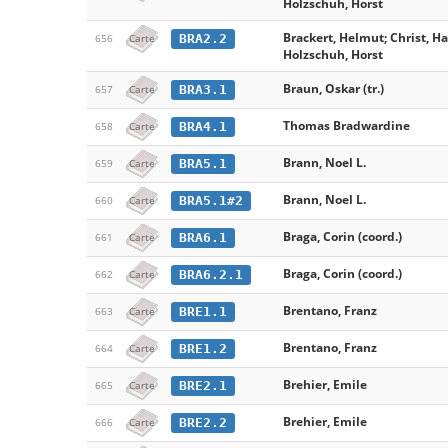
Holzschuh, Horst
Brackert, Helmut; Christ, H
BRA2.2
656
Carte
Holzschuh, Horst
Braun, Oskar (tr.)
BRA3.1
657
Carte
Thomas Bradwardine
BRA4.1
658
Carte
Brann, Noel L.
BRA5.1
659
Carte
Brann, Noel L.
BRA5.1#2
660
Carte
Braga, Corin (coord.)
BRA6.1
661
Carte
Braga, Corin (coord.)
BRA6.2.1
662
Carte
Brentano, Franz
BRE1.1
663
Carte
Brentano, Franz
BRE1.2
664
Carte
Brehier, Emile
BRE2.1
665
Carte
Brehier, Emile
BRE2.2
666
Carte