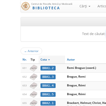
Centrul de Filosofie Antică şi Medievală
Cărţi
Artic
BIBLIOTECA
Text de căutat:
←
Anterior
Nr.
Tip
Cota
Autor
Remi Brague (coord.)
BRA1.2
651
Carte
Brague, Remi
BRA1.3
652
Carte
Brague, Rémi
BRA1.4
653
Carte
Brague, Rémi
BRA1.5
654
Carte
Brackert, Helmut; Christ, H
BRA2.1
655
Carte