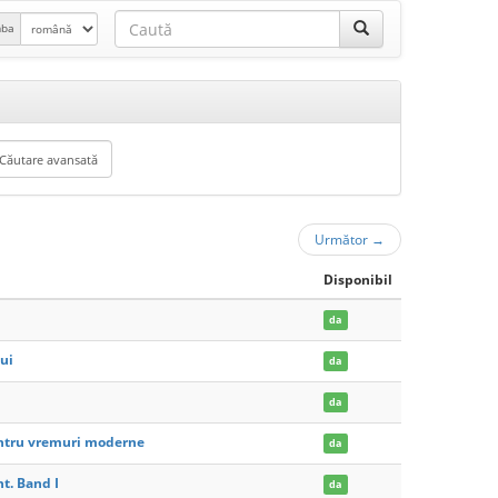
mba
Următor
→
Disponibil
da
ui
da
da
entru vremuri moderne
da
ht. Band I
da