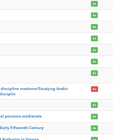
da
da
da
da
da
da
da
ne discipline moderne/Studying Arabic
nu
disciplin
da
del pensiero medievale
da
 Early Fifteenth Century
da
nd Authority in Vienna
da