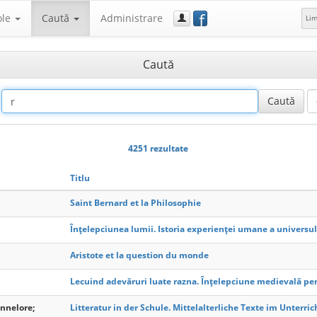
f
ole
Caută
Administrare
Li
Caută
4251 rezultate
Titlu
Saint Bernard et la Philosophie
Înțelepciunea lumii. Istoria experienței umane a universul
Aristote et la question du monde
Lecuind adevăruri luate razna. Înțelepciune medievală p
annelore;
Litteratur in der Schule. Mittelalterliche Texte im Unterric