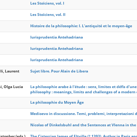
Les Stoïciens, vol. I
Les Stoïciens, vol. II
Histoire de la philosophie: I. L'antiquité et le moyen-âge
Iurisprudentia Antehadriana
Iurisprudentia Antehadriana
Iurisprudentia Antehadriana
lli, Laurent
Sujet libre. Pour Alain de Libera
ni, Olga Lucia
La philosophie arabe à l'étude : sens, limites et défis d'u
philosophy : meanings, limits and challenges of a modern 
La philosophie du Moyen Âge
Medioevo in discussione. Temi, problemi, interpretazioni 
Nicolas of Dinkelsbuhl and the Sentences at VIenna in the
istopher (eds.)
The Cistercian James of Eltville († 1393). Author in Paris a