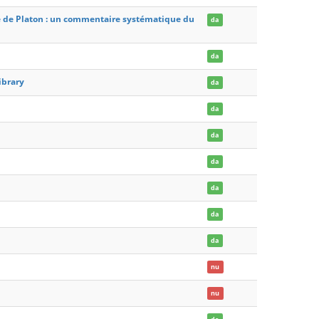
e de Platon : un commentaire systématique du
da
da
ibrary
da
da
da
da
da
da
da
nu
nu