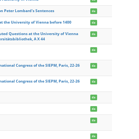
on Peter Lombard's Sentences
da
 at the University of Vienna before 1400
da
uted Questions at the University of Vienna
da
rsitätsbibliothek, A X 44
da
national Congress of the SIEPM, Paris, 22-26
da
national Congress of the SIEPM, Paris, 22-26
da
da
da
da
da