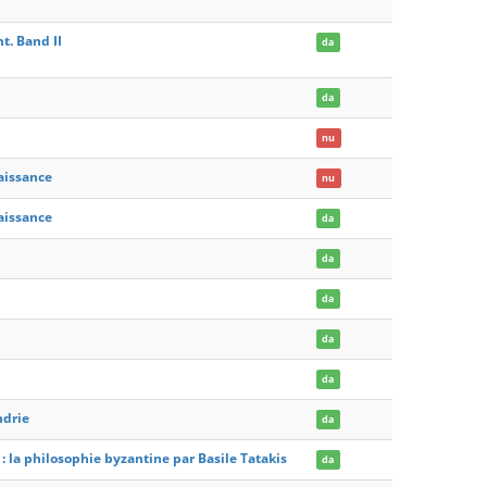
t. Band II
da
da
nu
naissance
nu
naissance
da
da
da
da
da
ndrie
da
: la philosophie byzantine par Basile Tatakis
da