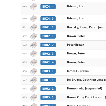
Brisson, Luc
BRI4.4
689
Carte
Brisson, Luc
BRI4.5
690
Carte
Brodsky, Pavel, Parez, Jan
BRO1.1
691
Carte
Brown, Peter
BRO2.1
692
Carte
Peter Brown
BRO2.2
693
Carte
Brown, Peter
BRO2.3
694
Carte
Brown, Peter
BRO2.4
695
Carte
James H. Brown
BRO3.1
696
Carte
De Bruges, Gauthier; Longpr
BRU1.1
697
Carte
Brunschwig, Jacques (ed)
BRU2.1
698
Carte
Bruun, Otto; Corti, Lorenzo (
BRU3.1
699
Carte
Bruno, Giordano