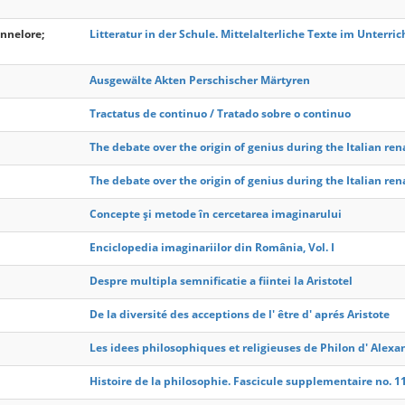
annelore;
Litteratur in der Schule. Mittelalterliche Texte im Unterrich
Ausgewälte Akten Perschischer Märtyren
Tractatus de continuo / Tratado sobre o continuo
The debate over the origin of genius during the Italian re
The debate over the origin of genius during the Italian re
Concepte și metode în cercetarea imaginarului
Enciclopedia imaginariilor din România, Vol. I
Despre multipla semnificatie a fiintei la Aristotel
De la diversité des acceptions de l' être d' aprés Aristote
Les idees philosophiques et religieuses de Philon d' Alexa
Histoire de la philosophie. Fascicule supplementaire no. 11