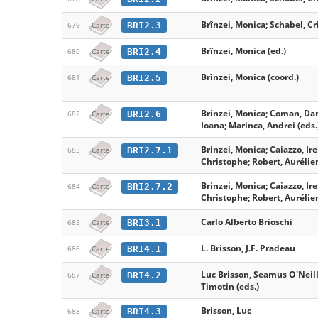
Brînzei, Monica; Schabel, Cr
BRI2.3
679
Carte
Brînzei, Monica (ed.)
BRI2.4
680
Carte
Brînzei, Monica (coord.)
BRI2.5
681
Carte
Brinzei, Monica; Coman, Dan
BRI2.6
682
Carte
Ioana; Marinca, Andrei (eds.
Brinzei, Monica; Caiazzo, Ire
BRI2.7.1
683
Carte
Christophe; Robert, Aurélien
Brinzei, Monica; Caiazzo, Ire
BRI2.7.2
684
Carte
Christophe; Robert, Aurélien
Carlo Alberto Brioschi
BRI3.1
685
Carte
L. Brisson, J.F. Pradeau
BRI4.1
686
Carte
Luc Brisson, Seamus O'Neill
BRI4.2
687
Carte
Timotin (eds.)
Brisson, Luc
BRI4.3
688
Carte