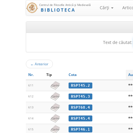
Centrul de Filosofie Antică şi Medievală
Cărţi
Artic
BIBLIOTECA
Text de căutat:
←
Anterior
Nr.
Tip
Cota
Au
**
RSPT45.2
611
Carte
**
RSPT45.3
612
Carte
**
RSPT68.4
613
Carte
**
RSPT45.4
614
Carte
**
RSPT46.1
615
Carte