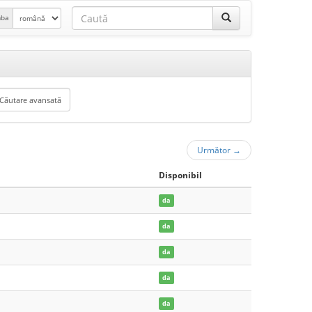
mba
Următor
→
Disponibil
da
da
da
da
da