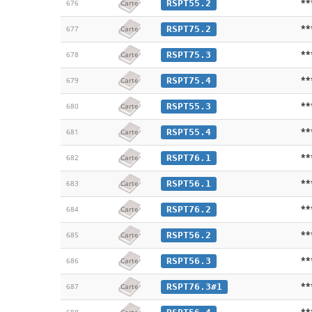
**
RSPT55.2
676
Carte
**
RSPT75.2
677
Carte
**
RSPT75.3
678
Carte
**
RSPT75.4
679
Carte
**
RSPT55.3
680
Carte
**
RSPT55.4
681
Carte
**
RSPT76.1
682
Carte
**
RSPT56.1
683
Carte
**
RSPT76.2
684
Carte
**
RSPT56.2
685
Carte
**
RSPT56.3
686
Carte
**
RSPT76.3#1
687
Carte
**