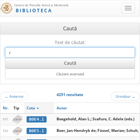
Centrul de Filosofie Antică şi Medievală
BIBLIOTECA
Caută
Text de căutat:
4251 rezultate
←
Anterior
Următor
→
Nr.
Tip
Cota
Autor
Boegehold, Alan L.; Scafuro, C. Adele (eds.)
BOE4.1
591
Carte
Boer, Jan-Hendryk de; Füssel, Marian; Schuh,
BOE5.1
592
Carte