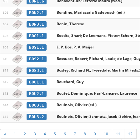
Bonaventura; Letterio Mauro (trad.)
BON1.6
605
Carte
Bondino, Mariacarla Gadebusch (ed.)
BON2.1
606
Carte
Bonin, Therese
BON3.1
607
Carte
Boodts, Shari; De Leemans, Pieter; Schorn, St
BOO1.1
608
Carte
E. P. Bos, P. A. Meijer
BOS1.1
609
Carte
Bossuart, Robert; Pichard, Louis; de Lage, G
BOS2.1
610
Carte
Bosley, Richard N.; Tweedale, Martin M. (eds.
BOS3.1
611
Carte
Bouchard, Guy
BOU1.1
612
Carte
Boutet, Dominique; Harf-Lancner, Laurence
BOU2.1
613
Carte
Boulnois, Olivier (ed.)
BOU3.1
614
Carte
Boulnois, Olivier; Schmutz, Jacob; Solère, Jea
BOU3.2
615
Carte
«
1
2
3
4
5
6
7
8
9
10
11
12