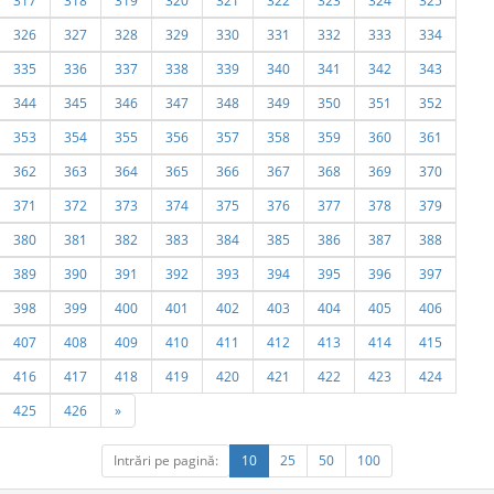
317
318
319
320
321
322
323
324
325
326
327
328
329
330
331
332
333
334
335
336
337
338
339
340
341
342
343
344
345
346
347
348
349
350
351
352
353
354
355
356
357
358
359
360
361
362
363
364
365
366
367
368
369
370
371
372
373
374
375
376
377
378
379
380
381
382
383
384
385
386
387
388
389
390
391
392
393
394
395
396
397
398
399
400
401
402
403
404
405
406
407
408
409
410
411
412
413
414
415
416
417
418
419
420
421
422
423
424
425
426
»
Intrări pe pagină:
10
25
50
100