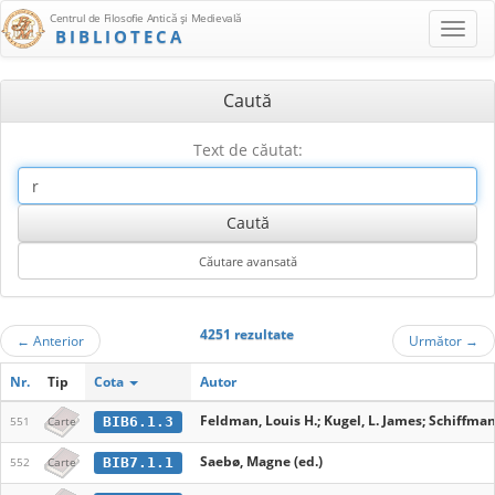
Centrul de Filosofie Antică şi Medievală
BIBLIOTECA
Caută
Text de căutat:
4251 rezultate
←
Anterior
Următor
→
Nr.
Tip
Cota
Autor
Feldman, Louis H.; Kugel, L. James; Schiffman
BIB6.1.3
551
Carte
Saebø, Magne (ed.)
BIB7.1.1
552
Carte