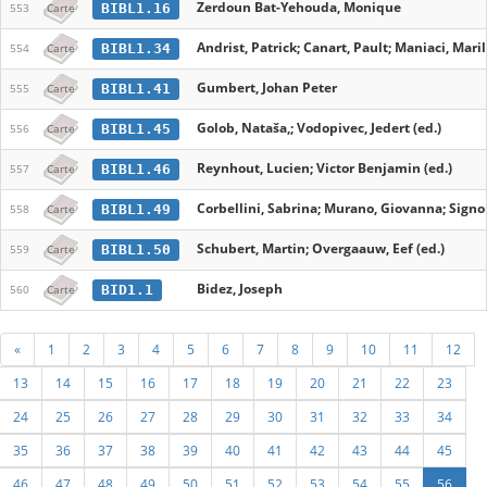
Zerdoun Bat-Yehouda, Monique
BIBL1.16
553
Carte
Andrist, Patrick; Canart, Pault; Maniaci, Mari
BIBL1.34
554
Carte
Gumbert, Johan Peter
BIBL1.41
555
Carte
Golob, Nataša,; Vodopivec, Jedert (ed.)
BIBL1.45
556
Carte
Reynhout, Lucien; Victor Benjamin (ed.)
BIBL1.46
557
Carte
Corbellini, Sabrina; Murano, Giovanna; Signo
BIBL1.49
558
Carte
Schubert, Martin; Overgaauw, Eef (ed.)
BIBL1.50
559
Carte
Bidez, Joseph
BID1.1
560
Carte
«
1
2
3
4
5
6
7
8
9
10
11
12
13
14
15
16
17
18
19
20
21
22
23
24
25
26
27
28
29
30
31
32
33
34
35
36
37
38
39
40
41
42
43
44
45
46
47
48
49
50
51
52
53
54
55
56