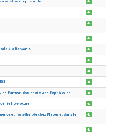
ea infatisa drept stiinta
da
da
da
da
entale din România
da
da
da
452)
da
 << Parmenides >> et du << Sophiste >>
da
ecente litterature
da
gence et l'intelligible chez Platon et dans le
da
da