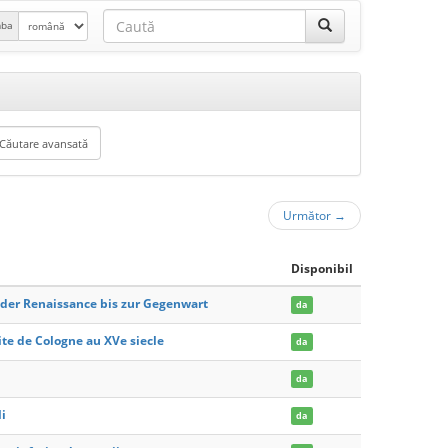
mba
Următor
→
Disponibil
 der Renaissance bis zur Gegenwart
da
site de Cologne au XVe siecle
da
da
li
da