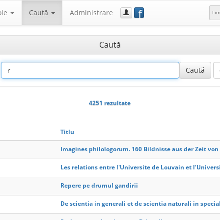
f
ole
Caută
Administrare
Li
Caută
4251 rezultate
Titlu
Imagines philologorum. 160 Bildnisse aus der Zeit von
Les relations entre l'Universite de Louvain et l'Univer
Repere pe drumul gandirii
De scientia in generali et de scientia naturali in specia