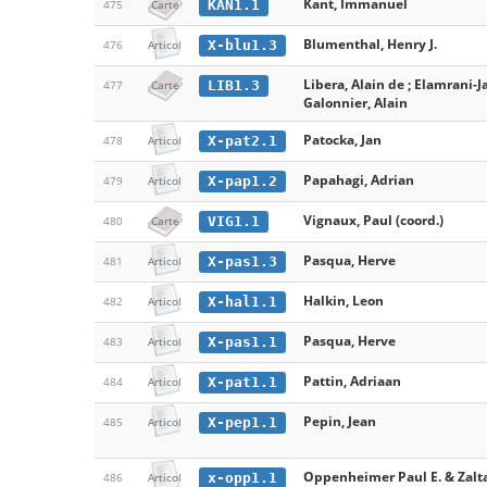
Kant, Immanuel
KAN1.1
475
Carte
Blumenthal, Henry J.
X-blu1.3
476
Articol
Libera, Alain de ; Elamrani-Ja
LIB1.3
477
Carte
Galonnier, Alain
Patocka, Jan
X-pat2.1
478
Articol
Papahagi, Adrian
X-pap1.2
479
Articol
Vignaux, Paul (coord.)
VIG1.1
480
Carte
Pasqua, Herve
X-pas1.3
481
Articol
Halkin, Leon
X-hal1.1
482
Articol
Pasqua, Herve
X-pas1.1
483
Articol
Pattin, Adriaan
X-pat1.1
484
Articol
Pepin, Jean
X-pep1.1
485
Articol
Oppenheimer Paul E. & Zalt
x-opp1.1
486
Articol