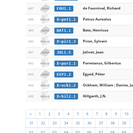
de Fournival, Richard
FOU1.1
487
Carte
Petrus Aureolus
X-pet1.1
488
Articol
Bate, Henricus
BAT1.1
489
Carte
Piron, Sylvain
X-pir1.3
490
Articol
Jolivet, Jean
JOL1.5
491
Carte
Porretanus, Gilbertus
X-por1.1
492
Articol
Egyed, Péter
EGY1.2
493
Carte
Ockham, William ; Davies, Ju
X-ock1.2
494
Articol
Hillgarth, J.N.
X-hil2.1
495
Articol
«
1
2
3
4
5
6
7
8
9
10
31
32
33
34
35
36
37
38
39
61
62
63
64
65
66
67
68
69