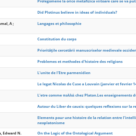
Prolegomene la orice metafizica viitoare care se va put
Did Plotinus believe in ideas of individuals?
mal, A ;
Langages et philosophie
Constitution du corps
Prioritățile cercetării manuscriselor medievale occid
Problemes et methodes d'histoire des religions
L'unite de l'Etre parmenidien
Le legat Nicolas de Cuse a Louvain (janvier et fevrier 1
L'etre comme πολλά chez Platon.Les enseignements du
Autour du Liber de causis: quelques reflexions sur la r
Elements pour une histoire de la relation entre l'intelli
neoplatonisme
a, Edward N.
On the Logic of the Ontological Argument