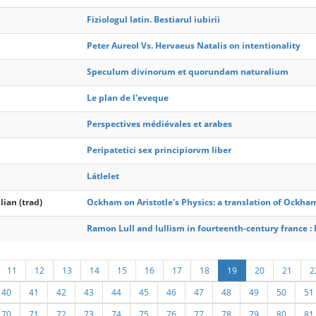
Fiziologul latin. Bestiarul iubirii
Peter Aureol Vs. Hervaeus Natalis on intentionality
Speculum divinorum et quorundam naturalium
Le plan de l'eveque
Perspectives médiévales et arabes
Peripatetici sex principiorvm liber
Látlelet
lian (trad)
Ockham on Aristotle's Physics: a translation of Ockh
Ramon Lull and lullism in fourteenth-century france : E
11
12
13
14
15
16
17
18
19
20
21
2
40
41
42
43
44
45
46
47
48
49
50
51
70
71
72
73
74
75
76
77
78
79
80
81