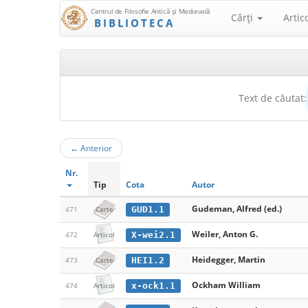
Centrul de Filosofie Antică şi Medievală
Cărţi
Artic
BIBLIOTECA
Text de căutat:
←
Anterior
Nr.
Tip
Cota
Autor
Gudeman, Alfred (ed.)
GUD1.1
471
Carte
Weiler, Anton G.
X-wei2.1
472
Articol
Heidegger, Martin
HEI1.2
473
Carte
Ockham William
x-ock1.1
474
Articol