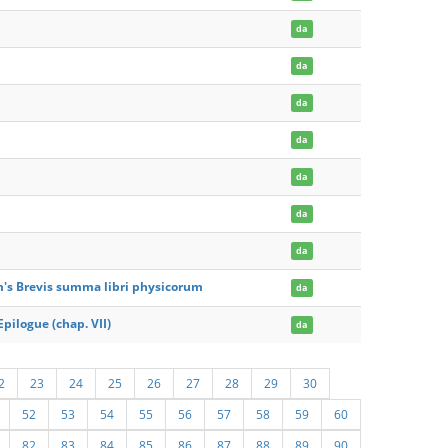
da
da
da
da
da
da
da
am's Brevis summa libri physicorum
da
pilogue (chap. VII)
da
2
23
24
25
26
27
28
29
30
52
53
54
55
56
57
58
59
60
82
83
84
85
86
87
88
89
90