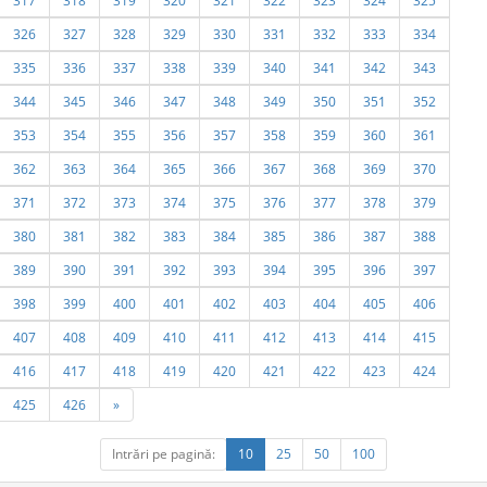
317
318
319
320
321
322
323
324
325
326
327
328
329
330
331
332
333
334
335
336
337
338
339
340
341
342
343
344
345
346
347
348
349
350
351
352
353
354
355
356
357
358
359
360
361
362
363
364
365
366
367
368
369
370
371
372
373
374
375
376
377
378
379
380
381
382
383
384
385
386
387
388
389
390
391
392
393
394
395
396
397
398
399
400
401
402
403
404
405
406
407
408
409
410
411
412
413
414
415
416
417
418
419
420
421
422
423
424
425
426
»
Intrări pe pagină:
10
25
50
100