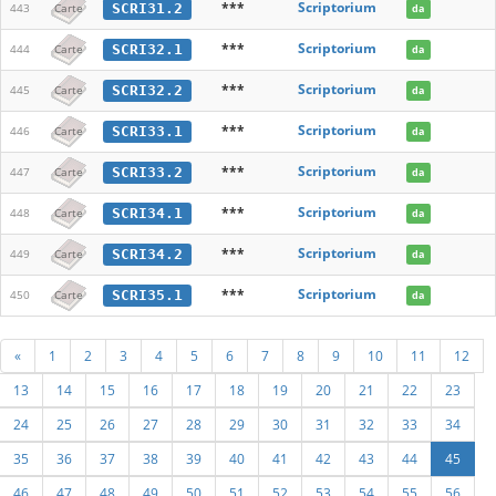
***
Scriptorium
SCRI31.2
443
Carte
da
***
Scriptorium
SCRI32.1
444
Carte
da
***
Scriptorium
SCRI32.2
445
Carte
da
***
Scriptorium
SCRI33.1
446
Carte
da
***
Scriptorium
SCRI33.2
447
Carte
da
***
Scriptorium
SCRI34.1
448
Carte
da
***
Scriptorium
SCRI34.2
449
Carte
da
***
Scriptorium
SCRI35.1
450
Carte
da
«
1
2
3
4
5
6
7
8
9
10
11
12
13
14
15
16
17
18
19
20
21
22
23
24
25
26
27
28
29
30
31
32
33
34
35
36
37
38
39
40
41
42
43
44
45
46
47
48
49
50
51
52
53
54
55
56