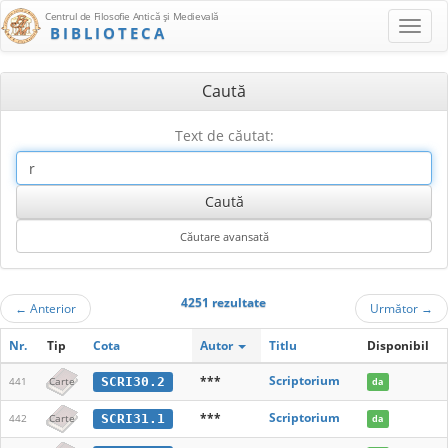
Centrul de Filosofie Antică şi Medievală
BIBLIOTECA
Caută
Text de căutat:
4251 rezultate
←
Anterior
Următor
→
Nr.
Tip
Cota
Autor
Titlu
Disponibil
***
Scriptorium
SCRI30.2
441
Carte
da
***
Scriptorium
SCRI31.1
442
Carte
da