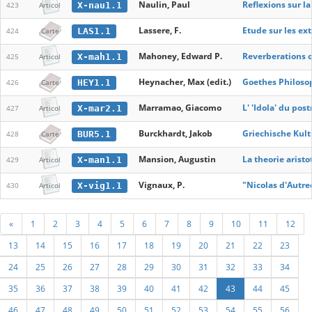
Naulin, Paul
Reflexions sur l
X-nau1.1
423
Articol
Lassere, F.
Etude sur les ex
LAS1.1
424
Carte
Mahoney, Edward P.
Reverberations 
X-mah1.1
425
Articol
Heynacher, Max (edit.)
Goethes Philoso
HEY1.1
426
Carte
Marramao, Giacomo
L' 'Idola' du po
X-mar2.1
427
Articol
Burckhardt, Jakob
Griechische Kult
BUR5.1
428
Carte
Mansion, Augustin
La theorie arist
X-man1.1
429
Articol
Vignaux, P.
"Nicolas d'Autre
X-vig1.1
430
Articol
«
1
2
3
4
5
6
7
8
9
10
11
12
13
14
15
16
17
18
19
20
21
22
23
24
25
26
27
28
29
30
31
32
33
34
35
36
37
38
39
40
41
42
43
44
45
46
47
48
49
50
51
52
53
54
55
56