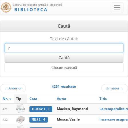
Centrul de Filosofie Antică şi Medievală
BIBLIOTECA
Caută
Text de căutat:
4251 rezultate
←
Anterior
Următor
→
Nr.
Tip
Cota
Autor
Titlu
Macken, Raymond
La temporalite r
X-mac1.1
421
Articol
Musca, Vasile
Incercare asupra
MUS1.4
422
Carte