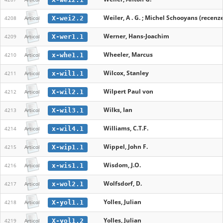
Weiler, A . G. ; Michel Schooyans (recenz
X-wei2.2
4208
Articol
Werner, Hans-Joachim
X-wer1.1
4209
Articol
Wheeler, Marcus
x-whe1.1
4210
Articol
Wilcox, Stanley
x-wil1.1
4211
Articol
Wilpert Paul von
X-wil2.1
4212
Articol
Wilks, Ian
X-wil3.1
4213
Articol
Williams, C.T.F.
x-wil4.1
4214
Articol
Wippel, John F.
X-wip1.1
4215
Articol
Wisdom, J.O.
x-wis1.1
4216
Articol
Wolfsdorf, D.
x-wol2.1
4217
Articol
Yolles, Julian
X-yol1.1
4218
Articol
Yolles, Julian
X-yol1.2
4219
Articol