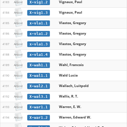
Vignaux, Paul
X-vig1.2
4183
Articol
Vignaux, Paul
X-vig1.3
4184
Articol
Vlastos, Gregory
x-vla1.1
4185
Articol
Vlastos, Gregory
x-vla1.2
4186
Articol
Vlastos, Gregory
x-vla1.3
4187
Articol
Vlastos, Gregory
x-vla1.4
4188
Articol
Wahl, Francois
X-wah1.1
4189
Articol
Wald Lucia
X-wal1.1
4190
Articol
Wallach, Luitpold
X-wal2.1
4191
Articol
Wallis, R. T.
X-wal3.1
4192
Articol
Warren, E. W.
X-war1.1
4193
Articol
Warren, Edward W.
X-war1.2
4194
Articol