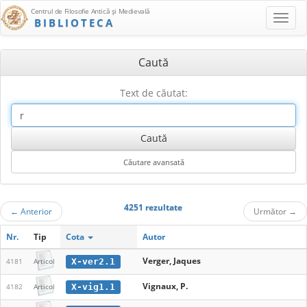
Centrul de Filosofie Antică şi Medievală
BIBLIOTECA
Caută
Text de căutat:
4251 rezultate
←
Anterior
Următor
→
Nr.
Tip
Cota
Autor
Verger, Jaques
X-ver2.1
4181
Articol
Vignaux, P.
X-vig1.1
4182
Articol