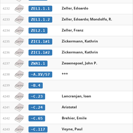
Zeller, Edoardo
ZEL1.1.1
4232
Carte
Zeller, Edoardo; Mondolfo, R.
ZEL1.1.2
4233
Carte
Zeller, Franz
ZEL2.1
4234
Carte
Zickermann, Kathrin
ZIC1.1#1
4235
Carte
Zickermann, Kathrin
ZIC1.1#2
4236
Carte
Zwaenepoel, John P.
ZWA1.1
4237
Carte
***
~A.XV/57
4238
Carte
~B.4
4239
Carte
Lancranjan, Ioan
~C.23
4240
Carte
Aristotel
~C.24
4241
Carte
Brehier, Emile
~C.65
4242
Carte
Veyne, Paul
~C.117
4243
Carte