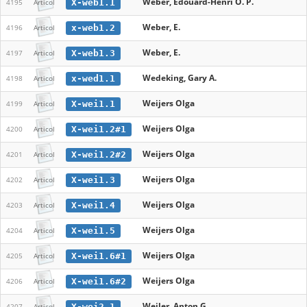
Weber, Edouard-Henri O. P.
X-web1.1
4195
Articol
Weber, E.
x-web1.2
4196
Articol
Weber, E.
X-web1.3
4197
Articol
Wedeking, Gary A.
x-wed1.1
4198
Articol
Weijers Olga
X-wei1.1
4199
Articol
Weijers Olga
X-wei1.2#1
4200
Articol
Weijers Olga
X-wei1.2#2
4201
Articol
Weijers Olga
X-wei1.3
4202
Articol
Weijers Olga
X-wei1.4
4203
Articol
Weijers Olga
X-wei1.5
4204
Articol
Weijers Olga
X-wei1.6#1
4205
Articol
Weijers Olga
X-wei1.6#2
4206
Articol
Weiler, Anton G.
X-wei2.1
4207
Articol