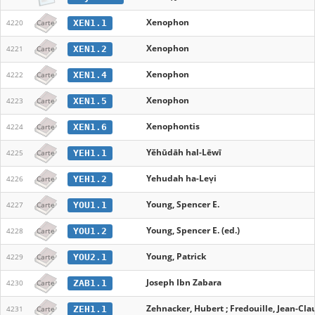
Xenophon
XEN1.1
4220
Carte
Xenophon
XEN1.2
4221
Carte
Xenophon
XEN1.4
4222
Carte
Xenophon
XEN1.5
4223
Carte
Xenophontis
XEN1.6
4224
Carte
Yĕhūdāh hal-Lēwī
YEH1.1
4225
Carte
Yehudah ha-Leṿi
YEH1.2
4226
Carte
Young, Spencer E.
YOU1.1
4227
Carte
Young, Spencer E. (ed.)
YOU1.2
4228
Carte
Young, Patrick
YOU2.1
4229
Carte
Joseph Ibn Zabara
ZAB1.1
4230
Carte
Zehnacker, Hubert ; Fredouille, Jean-Cla
ZEH1.1
4231
Carte