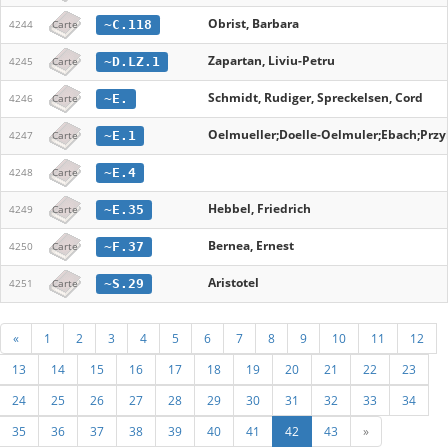
Obrist, Barbara
~C.118
4244
Carte
Zapartan, Liviu-Petru
~D.LZ.1
4245
Carte
Schmidt, Rudiger, Spreckelsen, Cord
~E.
4246
Carte
Oelmueller;Doelle-Oelmuler;Ebach;Przy
~E.1
4247
Carte
~E.4
4248
Carte
Hebbel, Friedrich
~E.35
4249
Carte
Bernea, Ernest
~F.37
4250
Carte
Aristotel
~S.29
4251
Carte
«
1
2
3
4
5
6
7
8
9
10
11
12
13
14
15
16
17
18
19
20
21
22
23
24
25
26
27
28
29
30
31
32
33
34
35
36
37
38
39
40
41
42
43
»