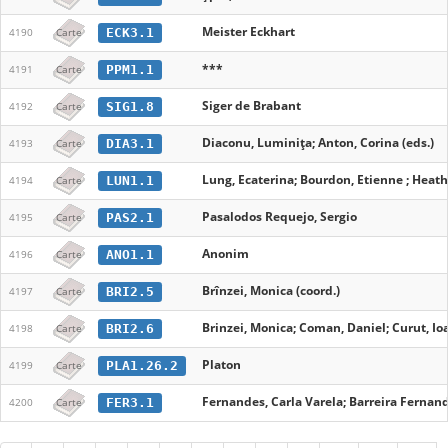
Meister Eckhart
ECK3.1
4190
Carte
***
PPM1.1
4191
Carte
Siger de Brabant
SIG1.8
4192
Carte
Diaconu, Luminița; Anton, Corina (eds.)
DIA3.1
4193
Carte
Lung, Ecaterina; Bourdon, Etienne ; Heath
LUN1.1
4194
Carte
Pasalodos Requejo, Sergio
PAS2.1
4195
Carte
Anonim
ANO1.1
4196
Carte
Brînzei, Monica (coord.)
BRI2.5
4197
Carte
Brinzei, Monica; Coman, Daniel; Curut, Ioa
BRI2.6
4198
Carte
Platon
PLA1.26.2
4199
Carte
Fernandes, Carla Varela; Barreira Fernand
FER3.1
4200
Carte