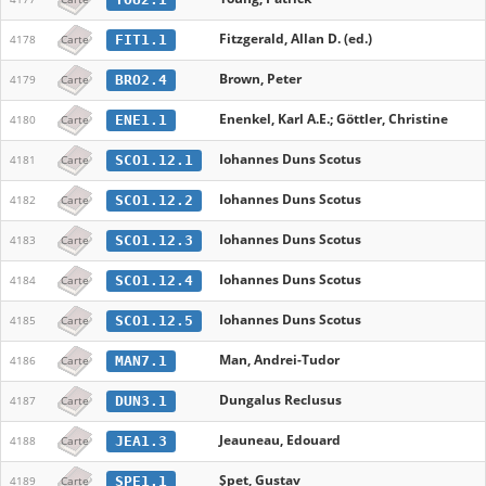
Fitzgerald, Allan D. (ed.)
FIT1.1
4178
Carte
Brown, Peter
BRO2.4
4179
Carte
Enenkel, Karl A.E.; Göttler, Christine
ENE1.1
4180
Carte
Iohannes Duns Scotus
SCO1.12.1
4181
Carte
Iohannes Duns Scotus
SCO1.12.2
4182
Carte
Iohannes Duns Scotus
SCO1.12.3
4183
Carte
Iohannes Duns Scotus
SCO1.12.4
4184
Carte
Iohannes Duns Scotus
SCO1.12.5
4185
Carte
Man, Andrei-Tudor
MAN7.1
4186
Carte
Dungalus Reclusus
DUN3.1
4187
Carte
Jeauneau, Edouard
JEA1.3
4188
Carte
Șpet, Gustav
SPE1.1
4189
Carte