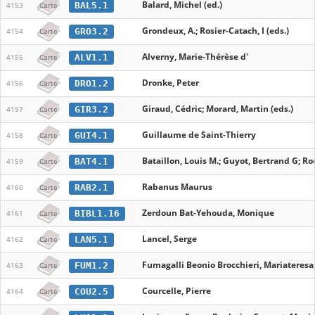
Balard, Michel (ed.)
BAL5.1
4153
Carte
Grondeux, A.; Rosier-Catach, I (eds.)
GRO3.2
4154
Carte
Alverny, Marie-Thérèse d'
ALV1.1
4155
Carte
Dronke, Peter
DRO1.2
4156
Carte
Giraud, Cédric; Morard, Martin (eds.)
GIR3.2
4157
Carte
Guillaume de Saint-Thierry
GUI4.1
4158
Carte
Bataillon, Louis M.; Guyot, Bertrand G; Rou
BAT4.1
4159
Carte
Rabanus Maurus
RAB2.1
4160
Carte
Zerdoun Bat-Yehouda, Monique
BIBL1.16
4161
Carte
Lancel, Serge
LAN5.1
4162
Carte
Fumagalli Beonio Brocchieri, Mariateresa;
FUM1.2
4163
Carte
Courcelle, Pierre
COU2.5
4164
Carte