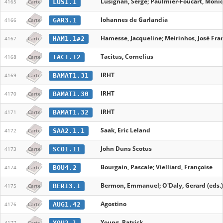
Lusignan, Serge; Paulmier-Foucart, Moniq
LUS1.1
4165
Carte
Iohannes de Garlandia
GAR3.1
4166
Carte
Hamesse, Jacqueline; Meirinhos, José Fran
HAM1.1#2
4167
Carte
Tacitus, Cornelius
TAC1.12
4168
Carte
IRHT
BAMAT1.31
4169
Carte
IRHT
BAMAT1.30
4170
Carte
IRHT
BAMAT1.32
4171
Carte
Saak, Eric Leland
SAA2.1.1
4172
Carte
John Duns Scotus
SCO1.11
4173
Carte
Bourgain, Pascale; Vielliard, Françoise
BOU4.2
4174
Carte
Bermon, Emmanuel; O'Daly, Gerard (eds.)
BER13.1
4175
Carte
Agostino
AUG1.42
4176
Carte
Young, Patrick
YOU2.1
4177
Carte