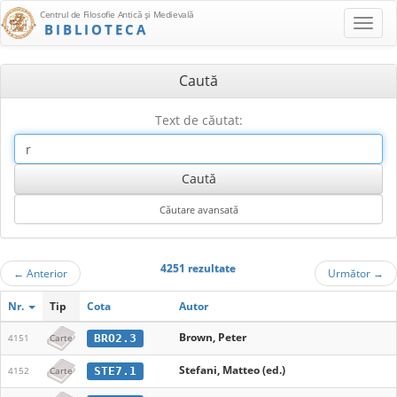
Centrul de Filosofie Antică şi Medievală
BIBLIOTECA
Caută
Text de căutat:
4251 rezultate
←
Anterior
Următor
→
Nr.
Tip
Cota
Autor
Brown, Peter
BRO2.3
4151
Carte
Stefani, Matteo (ed.)
STE7.1
4152
Carte