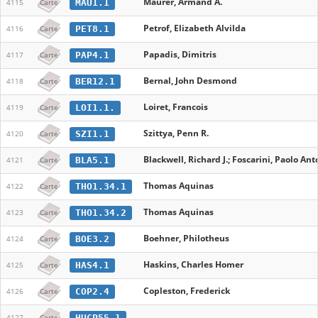
Maurer, Armand A.
MAU1.1
4115
Carte
Petrof, Elizabeth Alvilda
PET8.1
4116
Carte
Papadis, Dimitris
PAP4.1
4117
Carte
Bernal, John Desmond
BER12.1
4118
Carte
Loiret, Francois
LOI1.1.
4119
Carte
Szittya, Penn R.
SZI1.1
4120
Carte
Blackwell, Richard J.; Foscarini, Paolo Ant
BLA5.1
4121
Carte
Thomas Aquinas
THO1.34.1
4122
Carte
Thomas Aquinas
THO1.34.2
4123
Carte
Boehner, Philotheus
BOE3.2
4124
Carte
Haskins, Charles Homer
HAS4.1
4125
Carte
Copleston, Frederick
COP2.4
4126
Carte
HUCP55.1
4127
Carte