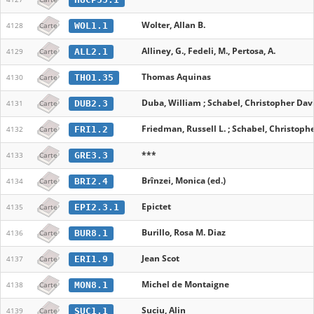
Wolter, Allan B.
WOL1.1
4128
Carte
Alliney, G., Fedeli, M., Pertosa, A.
ALL2.1
4129
Carte
Thomas Aquinas
THO1.35
4130
Carte
Duba, William ; Schabel, Christopher Davi
DUB2.3
4131
Carte
Friedman, Russell L. ; Schabel, Christophe
FRI1.2
4132
Carte
***
GRE3.3
4133
Carte
Brînzei, Monica (ed.)
BRI2.4
4134
Carte
Epictet
EPI2.3.1
4135
Carte
Burillo, Rosa M. Diaz
BUR8.1
4136
Carte
Jean Scot
ERI1.9
4137
Carte
Michel de Montaigne
MON8.1
4138
Carte
Suciu, Alin
SUC1.1
4139
Carte