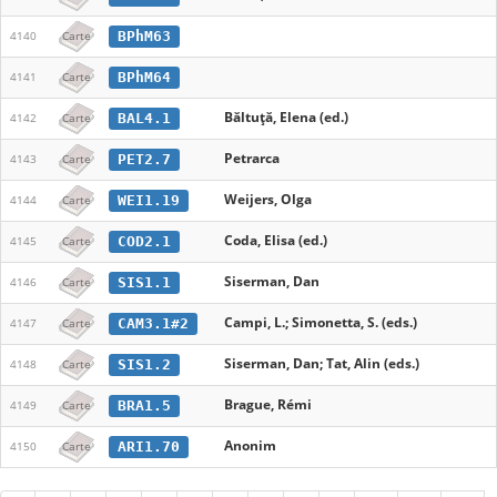
BPhM63
4140
Carte
BPhM64
4141
Carte
Băltuță, Elena (ed.)
BAL4.1
4142
Carte
Petrarca
PET2.7
4143
Carte
Weijers, Olga
WEI1.19
4144
Carte
Coda, Elisa (ed.)
COD2.1
4145
Carte
Siserman, Dan
SIS1.1
4146
Carte
Campi, L.; Simonetta, S. (eds.)
CAM3.1#2
4147
Carte
Siserman, Dan; Tat, Alin (eds.)
SIS1.2
4148
Carte
Brague, Rémi
BRA1.5
4149
Carte
Anonim
ARI1.70
4150
Carte