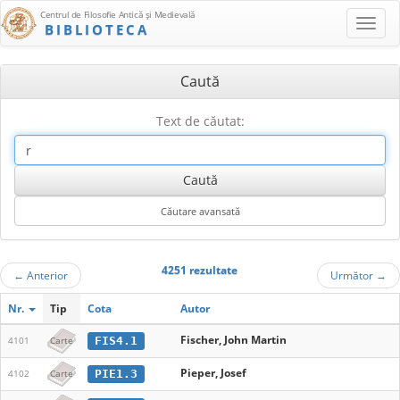
Centrul de Filosofie Antică şi Medievală
BIBLIOTECA
Caută
Text de căutat:
4251 rezultate
←
Anterior
Următor
→
Nr.
Tip
Cota
Autor
Fischer, John Martin
FIS4.1
4101
Carte
Pieper, Josef
PIE1.3
4102
Carte