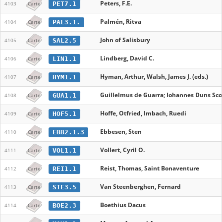
Peters, F.E.
PET7.1
4103
Carte
Palmén, Ritva
PAL3.1.
4104
Carte
John of Salisbury
SAL2.5
4105
Carte
Lindberg, David C.
LIN1.1
4106
Carte
Hyman, Arthur, Walsh, James J. (eds.)
HYM1.1
4107
Carte
Guillelmus de Guarra; Iohannes Duns Sco
GUA1.1
4108
Carte
Hoffe, Otfried, Imbach, Ruedi
HOF5.1
4109
Carte
Ebbesen, Sten
EBB2.1.3
4110
Carte
Vollert, Cyril O.
VOL1.1
4111
Carte
Reist, Thomas, Saint Bonaventure
REI1.1
4112
Carte
Van Steenberghen, Fernard
STE3.5
4113
Carte
Boethius Dacus
BOE2.3
4114
Carte