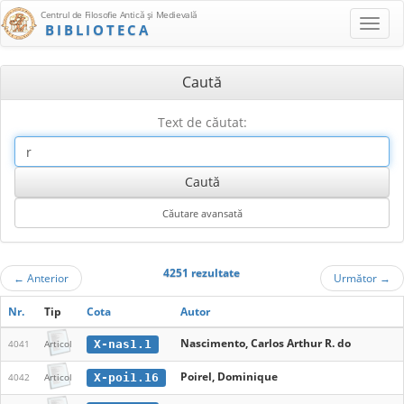
Centrul de Filosofie Antică şi Medievală
BIBLIOTECA
Caută
Text de căutat:
4251 rezultate
←
Anterior
Următor
→
Nr.
Tip
Cota
Autor
Nascimento, Carlos Arthur R. do
X-nas1.1
4041
Articol
Poirel, Dominique
X-poi1.16
4042
Articol