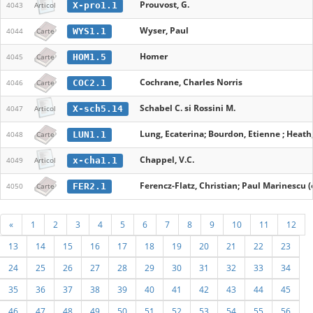
Prouvost, G.
X-pro1.1
4043
Articol
Wyser, Paul
WYS1.1
4044
Carte
Homer
HOM1.5
4045
Carte
Cochrane, Charles Norris
COC2.1
4046
Carte
Schabel C. si Rossini M.
X-sch5.14
4047
Articol
Lung, Ecaterina; Bourdon, Etienne ; Heath,
LUN1.1
4048
Carte
Chappel, V.C.
x-cha1.1
4049
Articol
Ferencz-Flatz, Christian; Paul Marinescu (
FER2.1
4050
Carte
«
1
2
3
4
5
6
7
8
9
10
11
12
13
14
15
16
17
18
19
20
21
22
23
24
25
26
27
28
29
30
31
32
33
34
35
36
37
38
39
40
41
42
43
44
45
46
47
48
49
50
51
52
53
54
55
56