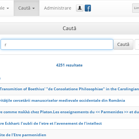
f
ole
Caută
Administrare
Li
Caută
4251 rezultate
u
Transmition of Boethius' "de Consolatione Philosophiae" in the Carolingia
ritățile cercetării manuscriselor medievale occidentale din România
re comme πολλά chez Platon.Les enseignements du << Parmenides >> et du
re Eckhart: l'oubli de l'etre et l'avenement de l'intellect
ite de l'Etre parmenidien