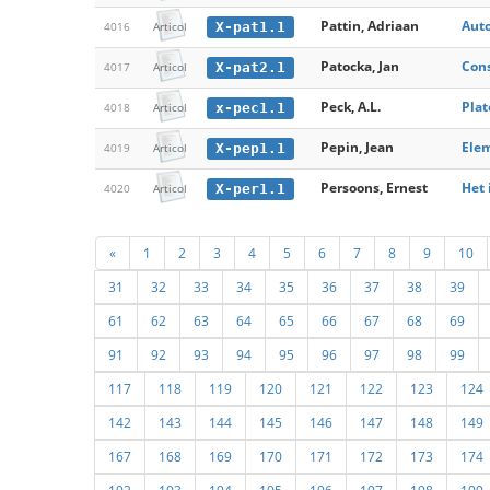
Pattin, Adriaan
Auto
X-pat1.1
4016
Articol
Patocka, Jan
Cons
X-pat2.1
4017
Articol
Peck, A.L.
Plat
x-pec1.1
4018
Articol
Pepin, Jean
Elem
X-pep1.1
4019
Articol
Persoons, Ernest
Het 
X-per1.1
4020
Articol
«
1
2
3
4
5
6
7
8
9
10
31
32
33
34
35
36
37
38
39
61
62
63
64
65
66
67
68
69
91
92
93
94
95
96
97
98
99
117
118
119
120
121
122
123
124
142
143
144
145
146
147
148
149
167
168
169
170
171
172
173
174