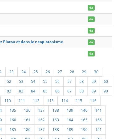
da
da
da
chez Platon et dans le neoplatonisme
da
da
2
23
24
25
26
27
28
29
30
52
53
54
55
56
57
58
59
60
82
83
84
85
86
87
88
89
90
110
111
112
113
114
115
116
4
135
136
137
138
139
140
141
9
160
161
162
163
164
165
166
4
185
186
187
188
189
190
191