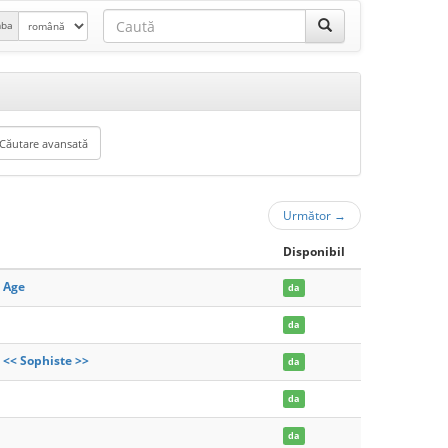
mba
Următor
→
Disponibil
n Age
da
da
 << Sophiste >>
da
da
da