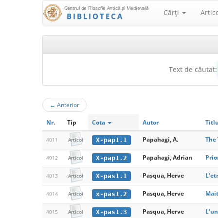
Centrul de Filosofie Antică şi Medievală
Cărţi
Artic
BIBLIOTECA
Text de căutat:
←
Anterior
Nr.
Tip
Cota
Autor
Titl
Papahagi, A.
The 
X-pap1.1
4011
Articol
Papahagi, Adrian
Prio
X-pap1.2
4012
Articol
Pasqua, Herve
L'et
X-pas1.1
4013
Articol
Pasqua, Herve
Mait
x-pas1.2
4014
Articol
Pasqua, Herve
L'un
X-pas1.3
4015
Articol