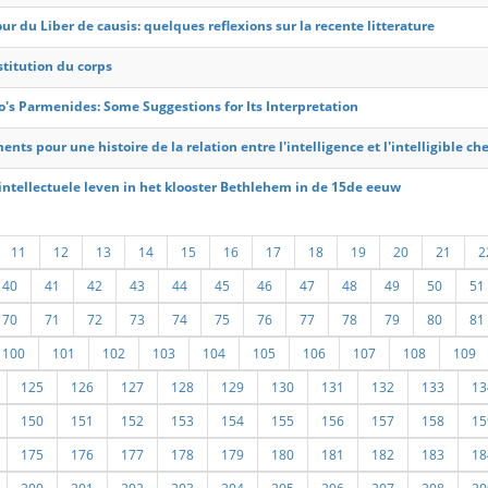
ur du Liber de causis: quelques reflexions sur la recente litterature
titution du corps
o's Parmenides: Some Suggestions for Its Interpretation
ents pour une histoire de la relation entre l'intelligence et l'intelligible 
intellectuele leven in het klooster Bethlehem in de 15de eeuw
11
12
13
14
15
16
17
18
19
20
21
2
40
41
42
43
44
45
46
47
48
49
50
51
70
71
72
73
74
75
76
77
78
79
80
81
100
101
102
103
104
105
106
107
108
109
125
126
127
128
129
130
131
132
133
13
150
151
152
153
154
155
156
157
158
15
175
176
177
178
179
180
181
182
183
18