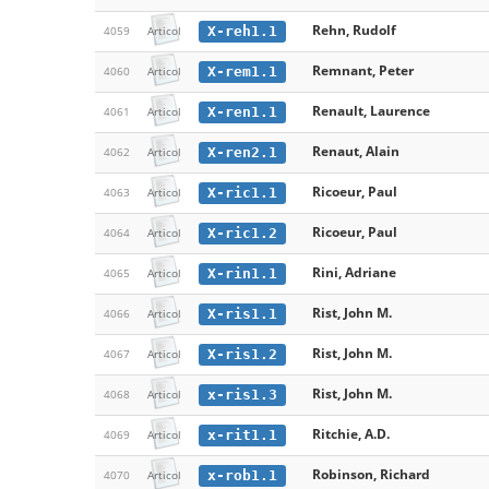
Rehn, Rudolf
X-reh1.1
4059
Articol
Remnant, Peter
X-rem1.1
4060
Articol
Renault, Laurence
X-ren1.1
4061
Articol
Renaut, Alain
X-ren2.1
4062
Articol
Ricoeur, Paul
X-ric1.1
4063
Articol
Ricoeur, Paul
X-ric1.2
4064
Articol
Rini, Adriane
X-rin1.1
4065
Articol
Rist, John M.
X-ris1.1
4066
Articol
Rist, John M.
X-ris1.2
4067
Articol
Rist, John M.
x-ris1.3
4068
Articol
Ritchie, A.D.
x-rit1.1
4069
Articol
Robinson, Richard
x-rob1.1
4070
Articol