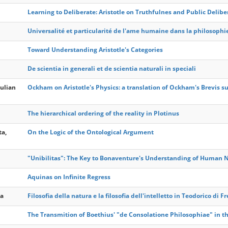
Learning to Deliberate: Aristotle on Truthfulnes and Public Delibe
Universalité et particularité de l'ame humaine dans la philosop
Toward Understanding Aristotle's Categories
De scientia in generali et de scientia naturali in speciali
Julian
Ockham on Aristotle's Physics: a translation of Ockham's Brevis 
The hierarchical ordering of the reality in Plotinus
ta,
On the Logic of the Ontological Argument
"Unibilitas": The Key to Bonaventure's Understanding of Human 
Aquinas on Infinite Regress
ta
Filosofia della natura e la filosofia dell'intelletto in Teodorico di
The Transmition of Boethius' "de Consolatione Philosophiae" in t