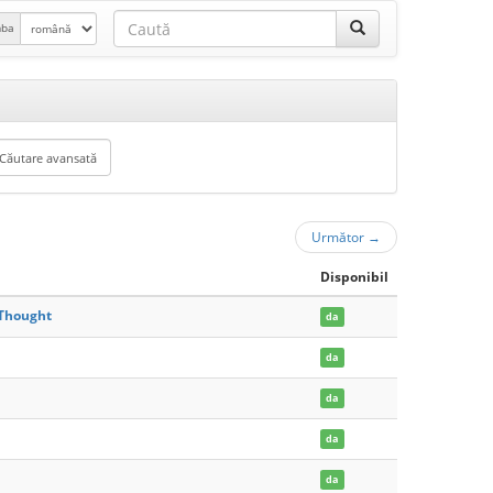
mba
Următor
→
Disponibil
 Thought
da
da
da
da
da