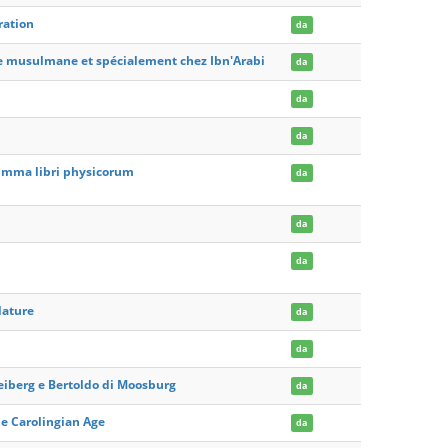
ration
da
hie musulmane et spécialement chez Ibn'Arabi
da
da
da
summa libri physicorum
da
da
da
Nature
da
da
 Freiberg e Bertoldo di Moosburg
da
he Carolingian Age
da