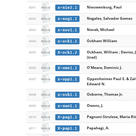
Nieuwenburg, Paul
x-nie2.1
4001
Articol
Nogales, Salvador Gomez
x-nog1.1
4002
Articol
Novak, Michael
x-nov1.1
4003
Articol
Ockham William
x-ock1.1
4004
Articol
Ockham, William ; Davies, 
X-ock1.2
4005
Articol
(trad)
O'Meara, Dominic J.
X-ome1.1
4006
Articol
Oppenheimer Paul E. & Zal
x-opp1.1
4007
Articol
Edward N.
Osborne, Thomas Jr.
x-osb1.1
4008
Articol
Owens, J.
x-owe1.1
4009
Articol
Pagnoni-Strulese, Maria Ri
X-pag1.1
4010
Articol
Papahagi, A.
X-pap1.1
4011
Articol