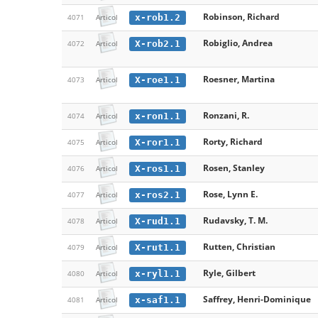
Robinson, Richard
x-rob1.2
4071
Articol
Robiglio, Andrea
X-rob2.1
4072
Articol
Roesner, Martina
X-roe1.1
4073
Articol
Ronzani, R.
x-ron1.1
4074
Articol
Rorty, Richard
X-ror1.1
4075
Articol
Rosen, Stanley
X-ros1.1
4076
Articol
Rose, Lynn E.
x-ros2.1
4077
Articol
Rudavsky, T. M.
X-rud1.1
4078
Articol
Rutten, Christian
X-rut1.1
4079
Articol
Ryle, Gilbert
x-ryl1.1
4080
Articol
Saffrey, Henri-Dominique
x-saf1.1
4081
Articol