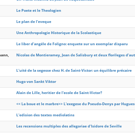
Le Poete et le Theologien
Le plan de l'eveque
Une Anthropologie Historique de la Scolastique
Le liber d'angéle de Foligno: enquete sur un exemplar disparu
mann,
Nicolas de Montieramey, Jean de Salisbury et deux florileges d'au
L'uité de la segesse chez H. de Saint-Victor: un équilibre précaire
Hugo von Sankt Viktor
Alain de Lille, heritier de l'ecole de Saint-Victor?
<< La boue et le marbre>> L'exegese du Pseudo-Denys par Hugues 
L'edision des textes mediolatins
Les recensions multiples des allegoriae d'Isidore de Seville