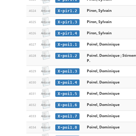
Piron, Sylvain
X-pir1.2
4024
Articol
Piron, Sylvain
X-pir1.3
4025
Articol
Piron, Sylvain
X-pir1.4
4026
Articol
Poirel, Dominique
X-poi1.1
4027
Articol
Poirel. Dominique ; Stirne
X-poi1.2
4028
Articol
P.
Poirel, Dominique
X-poi1.3
4029
Articol
Poirel. Dominique
X-poi1.4
4030
Articol
Poirel, Dominique
X-poi1.5
4031
Articol
Poirel, Dominique
X-poi1.6
4032
Articol
Poirel, Dominique
X-poi1.7
4033
Articol
Poirel, Dominique
X-poi1.8
4034
Articol