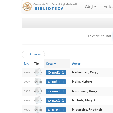
Centrul de Filosofie Antică şi Medievală
Cărţi
Artic
BIBLIOTECA
Text de căutat:
←
Anterior
Nr.
Tip
Cota
Autor
Nederman, Cary J.
X-ned1.1
3996
Articol
Nelis, Hubert
X-nel1.1
3997
Articol
Neumann, Harry
x-neu1.1
3998
Articol
Nichols, Mary P.
x-nic1.1
3999
Articol
Nietzsche, Friedrich
X-nie1.1
4000
Articol