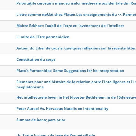
Prioritățile cercetării manuscriselor medievale occidentale din R
L'etre comme πολλά chez Platon.Les enseignements du << Parmeni
Maitre Eckhart: l'oubli de l'etre et l'avenement de l'intellect
L'unite de l'Etre parmenidien
Autour du Liber de causis: quelques reflexions sur la recente litte
Constitution du corps
Plato's Parmenides: Some Suggestions for Its Interpretation
Elements pour une histoire de la relation entre l'intelligence et l'i
neoplatonisme
Het intellectuele leven in het klooster Bethlehem in de 15de eeuw
Peter Aureol Vs. Hervaeus Natalis on intentionality
Summa de bono; pars prior
Un Traité Inconnu de Jean de Roquetaillade