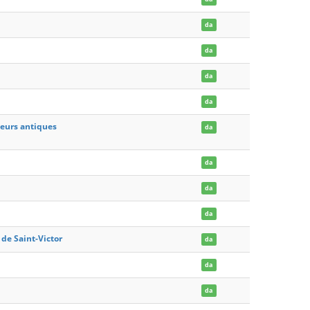
da
da
da
da
teurs antiques
da
da
da
da
de Saint-Victor
da
da
da