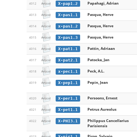
Papahagi, Adrian
X-pap1.2
4012
Articol
Pasqua, Herve
X-pas1.1
4013
Articol
Pasqua, Herve
x-pas1.2
4014
Articol
Pasqua, Herve
X-pas1.3
4015
Articol
Pattin, Adriaan
X-pat1.1
4016
Articol
Patocka, Jan
X-pat2.1
4017
Articol
Peck, A.L.
x-pec1.1
4018
Articol
Pepin, Jean
X-pep1.1
4019
Articol
Persoons, Ernest
X-per1.1
4020
Articol
Petrus Aureolus
X-pet1.1
4021
Articol
Philippus Cancellarius
X-PHI3.1
4022
Articol
Parisiensis
Piron, Sylvain
X-pir1.1
4023
Articol