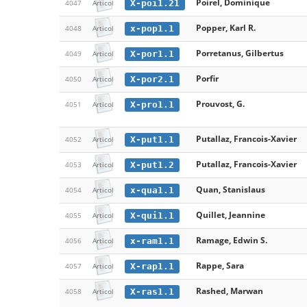
Poirel, Dominique
X-poi1.21
4047
Articol
Popper, Karl R.
x-pop1.1
4048
Articol
Porretanus, Gilbertus
X-por1.1
4049
Articol
Porfir
X-por2.1
4050
Articol
Prouvost, G.
X-pro1.1
4051
Articol
Putallaz, Francois-Xavier
X-put1.1
4052
Articol
Putallaz, Francois-Xavier
X-put1.2
4053
Articol
Quan, Stanislaus
x-qua1.1
4054
Articol
Quillet, Jeannine
X-qui1.1
4055
Articol
Ramage, Edwin S.
x-ram1.1
4056
Articol
Rappe, Sara
X-rap1.1
4057
Articol
Rashed, Marwan
X-ras1.1
4058
Articol