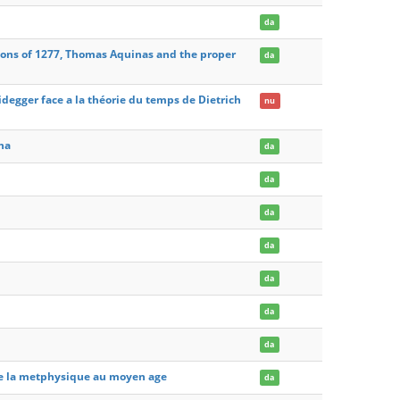
da
ions of 1277, Thomas Aquinas and the proper
da
idegger face a la théorie du temps de Dietrich
nu
gna
da
da
da
da
da
da
da
 de la metphysique au moyen age
da