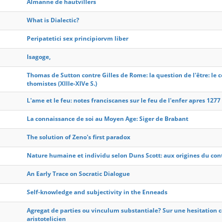
Almanne de hautvillers
What is Dialectic?
Peripatetici sex principiorvm liber
Isagoge,
Thomas de Sutton contre Gilles de Rome: la question de l'être: le c
thomistes (XIIIe-XIVe S.)
L'ame et le feu: notes franciscanes sur le feu de l'enfer apres 1277
La connaissance de soi au Moyen Age: Siger de Brabant
The solution of Zeno's first paradox
Nature humaine et individu selon Duns Scott: aux origines du cont
An Early Trace on Socratic Dialogue
Self-knowledge and subjectivity in the Enneads
Agregat de parties ou vinculum substantiale? Sur une hesitation c
aristotelicien