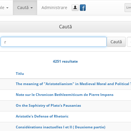
f
ole
Caută
Administrare
Li
Caută
4251 rezultate
Titlu
The meaning of "Aristotelianism" in Medieval Moral and Political
Note sur le Chronicon Bethleemiticum de Pierre Impens
On the Sophistry of Plato's Pausanias
Aristotle's Defense of Rhetoric
Considérations inactuelles I et II ( Deuxieme partie)