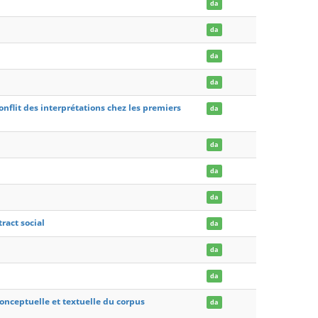
da
da
da
da
onflit des interprétations chez les premiers
da
da
da
da
ract social
da
da
da
onceptuelle et textuelle du corpus
da