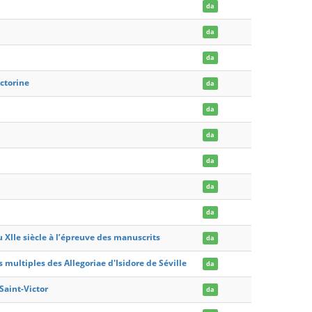
da
da
da
ictorine
da
da
da
da
da
da
 XIIe siècle à l’épreuve des manuscrits
da
multiples des Allegoriae d'Isidore de Séville
da
Saint-Victor
da