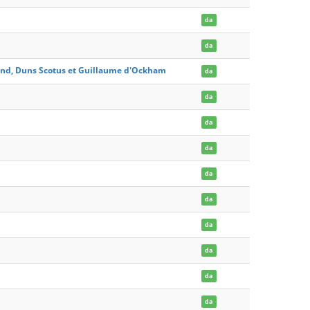
da
da
Gand, Duns Scotus et Guillaume d'Ockham
da
da
da
da
da
da
da
da
da
da