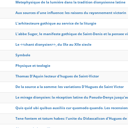
Metephysique de la lumiére dans la tradition dionysienne latine
Aux sources d'une influence: les raisons du rayonnement victorin
L'arhitecteure gothique au service de la liturgie
L'abbe Suger, le manifeste gothique de Saint-Denis et la pensee v
Le <<chant dionysien>>, du IXe au XIIe siecle
Symbole
Physique et teologie
Thomas D'Aquin lecteur d'hugues de Saint-Victor
De la source a la somme: les variations D'Hugues de Saint Victor
Le mirage dionysien: la réception latine du Pseudo-Denys jusqu’au
Quis quid ubi quibus auxiliis cur quomodo quando. Les recensions 
Tene fontem et totum habes: l'unite du Didascalicon d'Hugues de 