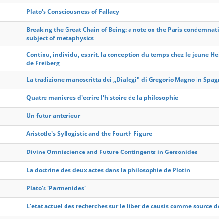
Plato's Consciousness of Fallacy
Breaking the Great Chain of Being: a note on the Paris condemnat
subject of metaphysics
Continu, individu, esprit. la conception du temps chez le jeune He
de Freiberg
La tradizione manoscritta dei ,,Dialogi" di Gregorio Magno in Spa
Quatre manieres d'ecrire l'histoire de la philosophie
Un futur anterieur
Aristotle's Syllogistic and the Fourth Figure
Divine Omniscience and Future Contingents in Gersonides
La doctrine des deux actes dans la philosophie de Plotin
Plato's 'Parmenides'
L'etat actuel des recherches sur le liber de causis comme source