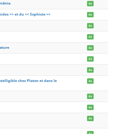
omânia
da
des >> et du << Sophiste >>
da
da
da
rature
da
da
da
ntelligible chez Platon et dans le
da
da
da
da
da