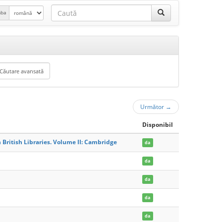
mba
Următor
→
Disponibil
 British Libraries. Volume II: Cambridge
da
da
da
da
da