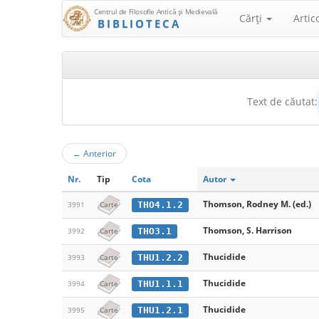
Centrul de Filosofie Antică şi Medievală
Cărţi
Artic
BIBLIOTECA
Text de căutat:
←
Anterior
Nr.
Tip
Cota
Autor
Thomson, Rodney M. (ed.)
THO4.1.2
3991
Carte
Thomson, S. Harrison
THO3.1
3992
Carte
Thucidide
THU1.2.2
3993
Carte
Thucidide
THU1.1.1
3994
Carte
Thucidide
THU1.2.1
3995
Carte