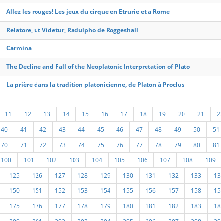
Allez les rouges! Les jeux du cirque en Etrurie et a Rome
Relatore, ut Videtur, Radulpho de Roggeshall
Carmina
The Decline and Fall of the Neoplatonic Interpretation of Plato
La prière dans la tradition platonicienne, de Platon à Proclus
11
12
13
14
15
16
17
18
19
20
21
2
40
41
42
43
44
45
46
47
48
49
50
51
70
71
72
73
74
75
76
77
78
79
80
81
100
101
102
103
104
105
106
107
108
109
125
126
127
128
129
130
131
132
133
13
150
151
152
153
154
155
156
157
158
15
175
176
177
178
179
180
181
182
183
18