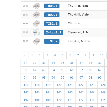
Thuillier, Jean
THU3.1
3996
Carte
Thurkilli, Visio
THU2.1
3997
Carte
Tibullus
TIB1.1
3998
Carte
Tigersted, E. N.
X-tig1.1
3999
Articol
Timotin, Andrei
TIM1.2
4000
Carte
«
1
2
3
4
5
6
7
8
9
10
31
32
33
34
35
36
37
38
39
61
62
63
64
65
66
67
68
69
91
92
93
94
95
96
97
98
99
117
118
119
120
121
122
123
124
142
143
144
145
146
147
148
149
167
168
169
170
171
172
173
174