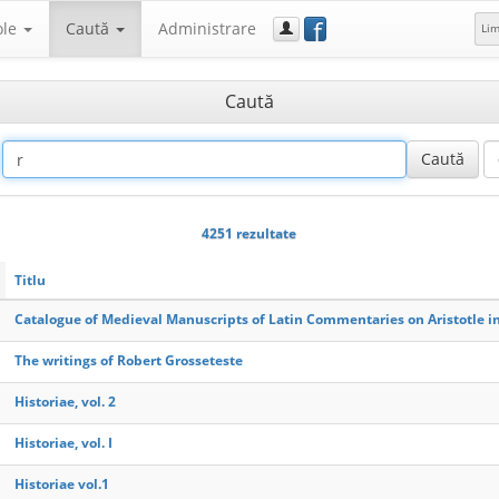
f
ole
Caută
Administrare
Li
Caută
4251 rezultate
Titlu
Catalogue of Medieval Manuscripts of Latin Commentaries on Aristotle in
The writings of Robert Grosseteste
Historiae, vol. 2
Historiae, vol. I
Historiae vol.1