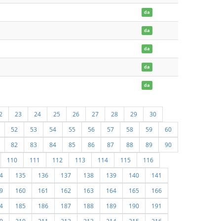
da
da
da
da
da
2
23
24
25
26
27
28
29
30
52
53
54
55
56
57
58
59
60
82
83
84
85
86
87
88
89
90
110
111
112
113
114
115
116
4
135
136
137
138
139
140
141
9
160
161
162
163
164
165
166
4
185
186
187
188
189
190
191