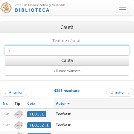
Centrul de Filosofie Antică şi Medievală
BIBLIOTECA
Caută
Text de căutat:
4251 rezultate
←
Anterior
Următor
→
Nr.
Tip
Cota
Autor
Teofrast
TEO1.1
3941
Carte
Teofrast
TEO1.2.1
3942
Carte