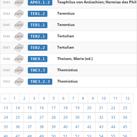
Teophilus von Antiochien; Hermias des Phil
APO3.1.2
3943
Carte
Terentius
TER1.2
3944
Carte
Terentius
TER1.1
3945
Carte
Tertulian
TER2.1
3946
Carte
Tertulian
TER2.2
3947
Carte
Theisen, Maria (ed.)
THE9.1
3948
Carte
Themistius
THE3.3
3949
Carte
Themistius
THE3.2.3
3950
Carte
«
1
2
3
4
5
6
7
8
9
10
11
12
13
14
15
16
17
18
19
20
21
22
23
24
25
26
27
28
29
30
31
32
33
34
35
36
37
38
39
40
41
42
43
44
45
46
47
48
49
50
51
52
53
54
55
56