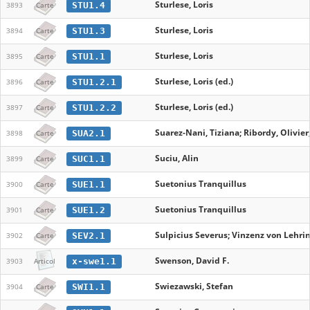
Sturlese, Loris
STU1.4
3893
Carte
Sturlese, Loris
STU1.3
3894
Carte
Sturlese, Loris
STU1.1
3895
Carte
Sturlese, Loris (ed.)
STU1.2.1
3896
Carte
Sturlese, Loris (ed.)
STU1.2.2
3897
Carte
Suarez-Nani, Tiziana; Ribordy, Olivier
SUA2.1
3898
Carte
Suciu, Alin
SUC1.1
3899
Carte
Suetonius Tranquillus
SUE1.1
3900
Carte
Suetonius Tranquillus
SUE1.2
3901
Carte
Sulpicius Severus; Vinzenz von Lehri
SEV2.1
3902
Carte
Swenson, David F.
x-swe1.1
3903
Articol
Swiezawski, Stefan
SWI1.1
3904
Carte