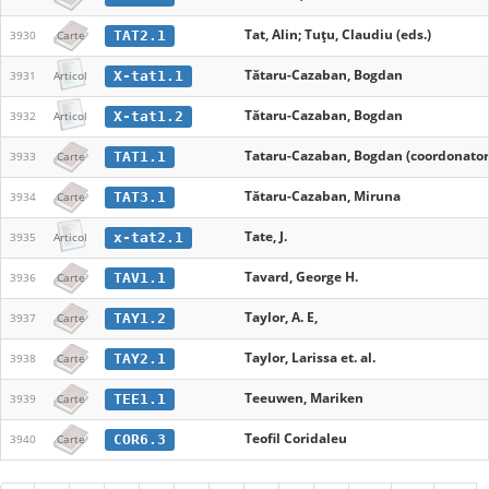
Tat, Alin; Tuţu, Claudiu (eds.)
TAT2.1
3930
Carte
Tătaru-Cazaban, Bogdan
X-tat1.1
3931
Articol
Tătaru-Cazaban, Bogdan
X-tat1.2
3932
Articol
Tataru-Cazaban, Bogdan (coordonator
TAT1.1
3933
Carte
Tătaru-Cazaban, Miruna
TAT3.1
3934
Carte
Tate, J.
x-tat2.1
3935
Articol
Tavard, George H.
TAV1.1
3936
Carte
Taylor, A. E,
TAY1.2
3937
Carte
Taylor, Larissa et. al.
TAY2.1
3938
Carte
Teeuwen, Mariken
TEE1.1
3939
Carte
Teofil Coridaleu
COR6.3
3940
Carte