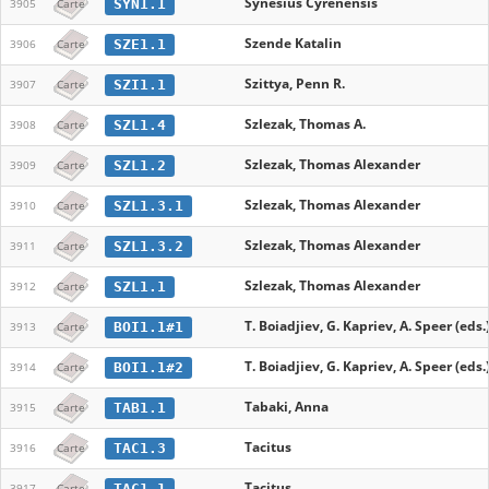
Synesius Cyrenensis
SYN1.1
3905
Carte
Szende Katalin
SZE1.1
3906
Carte
Szittya, Penn R.
SZI1.1
3907
Carte
Szlezak, Thomas A.
SZL1.4
3908
Carte
Szlezak, Thomas Alexander
SZL1.2
3909
Carte
Szlezak, Thomas Alexander
SZL1.3.1
3910
Carte
Szlezak, Thomas Alexander
SZL1.3.2
3911
Carte
Szlezak, Thomas Alexander
SZL1.1
3912
Carte
T. Boiadjiev, G. Kapriev, A. Speer (eds.
BOI1.1#1
3913
Carte
T. Boiadjiev, G. Kapriev, A. Speer (eds.
BOI1.1#2
3914
Carte
Tabaki, Anna
TAB1.1
3915
Carte
Tacitus
TAC1.3
3916
Carte
Tacitus
TAC1.1
3917
Carte