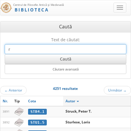
Centrul de Filosofie Antică şi Medievală
BIBLIOTECA
Caută
Text de căutat:
4251 rezultate
←
Anterior
Următor
→
Nr.
Tip
Cota
Autor
Struck, Peter T.
STR4.1
3891
Carte
Sturlese, Loris
STU1.5
3892
Carte