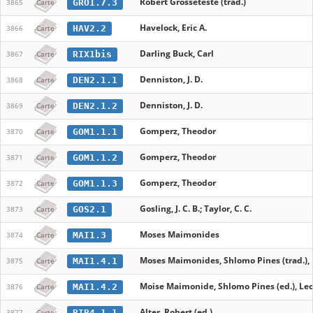
Robert Grosseteste (trad.)
GRO1.7.3
3865
Carte
Havelock, Eric A.
HAV2.2
3866
Carte
Darling Buck, Carl
RIX1bis
3867
Carte
Denniston, J. D.
DEN2.1.1
3868
Carte
Denniston, J. D.
DEN2.1.2
3869
Carte
Gomperz, Theodor
GOM1.1.1
3870
Carte
Gomperz, Theodor
GOM1.1.2
3871
Carte
Gomperz, Theodor
GOM1.1.3
3872
Carte
Gosling, J. C. B.; Taylor, C. C.
GOS2.1
3873
Carte
Moses Maimonides
MAI1.3
3874
Carte
Moses Maimonides, Shlomo Pines (trad.), L
MAI1.4.1
3875
Carte
Moise Maimonide, Shlomo Pines (ed.), Leo 
MAI1.4.2
3876
Carte
Alter, Robert (ed.)
BIB4.1.1
3877
Carte