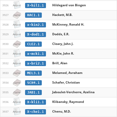
Hildegard von Bingen
X-hil1.1
3926
Articol
Hackett, M.B.
HAC1.1
3927
Carte
McKinney, Ronald H.
x-kin2.1
3928
Articol
Dodds, E.R.
X-dod1.1
3929
Articol
Cleary, John J.
CLE2.1
3930
Carte
McKie, John R.
x-mck1.1
3931
Articol
Brill, Alan
x-bri2.1
3932
Articol
Melamed, Avraham
MEL3.1
3933
Carte
Schafer, Christian
SCH4.1
3934
Carte
Jaboulet-Vercherre, Azelina
JAB1.1
3935
Carte
Klibansky, Raymond
X-kli1.1
3936
Articol
Chenu, M.D.
X-che1.1
3937
Articol