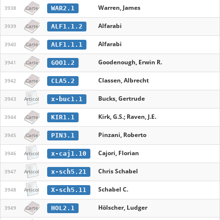
Warren, James
WAR2.1
3938
Carte
Alfarabi
ALF1.1.2
3939
Carte
Alfarabi
ALF1.1.1
3940
Carte
Goodenough, Erwin R.
GOO1.2
3941
Carte
Classen, Albrecht
CLA5.2
3942
Carte
Bucks, Gertrude
x-buc1.1
3943
Articol
Kirk, G.S.; Raven, J.E.
KIR1.1
3944
Carte
Pinzani, Roberto
PIN3.1
3945
Carte
Cajori, Florian
x-caj1.10
3946
Articol
Chris Schabel
x-sch5.21
3947
Articol
Schabel C.
X-sch5.11
3948
Articol
Hölscher, Ludger
HOL2.1
3949
Carte