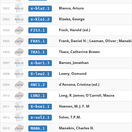
Blanco, Arturo
x-bla2.1
3902
Articol
Klosko, George
x-klo1.2
3903
Articol
Fisch, Harold (ed.)
FIS3.1
3904
Carte
Frank, Daniel H. ; Leaman, Oliver ; Maneki
FRA5.1
3905
Carte
Tkacz, Catherine Brown
TKA1.1
3906
Carte
Barnes, Jonathan
x-bar1.3
3907
Articol
Lewry, Osmund
X-lew2.1
3908
Articol
d'Ancona, Cristina (ed.)
ANC1.2
3909
Carte
Long, R. James; O'Carroll, Maura
LON2.1
3910
Carte
Hoenen, M. J. F. M
X-hoe1.1
3911
Articol
Solon, T.P.M.
x-sol2.1
3912
Articol
Manekin, Charles H.
MAN6.1
3913
Carte