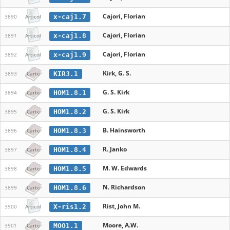
Cajori, Florian
x-caj1.7
3890
Articol
Cajori, Florian
x-caj1.8
3891
Articol
Cajori, Florian
x-caj1.9
3892
Articol
Kirk, G. S.
KIR3.1
3893
Carte
G. S. Kirk
HOM1.8.1
3894
Carte
G. S. Kirk
HOM1.8.2
3895
Carte
B. Hainsworth
HOM1.8.3
3896
Carte
R. Janko
HOM1.8.4
3897
Carte
M. W. Edwards
HOM1.8.5
3898
Carte
N. Richardson
HOM1.8.6
3899
Carte
Rist, John M.
X-ris1.2
3900
Articol
Moore, A.W.
MOO1.1
3901
Carte