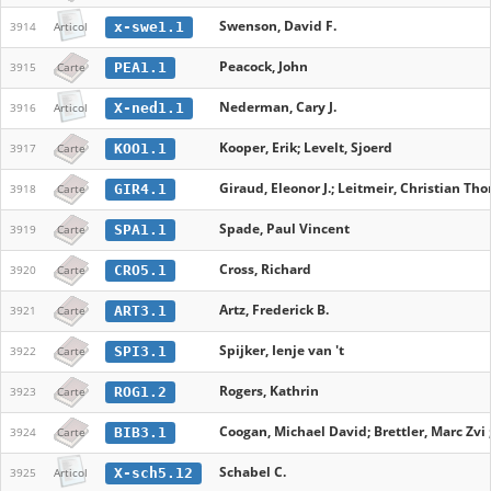
Swenson, David F.
x-swe1.1
3914
Articol
Peacock, John
PEA1.1
3915
Carte
Nederman, Cary J.
X-ned1.1
3916
Articol
Kooper, Erik; Levelt, Sjoerd
KOO1.1
3917
Carte
Giraud, Eleonor J.; Leitmeir, Christian Tho
GIR4.1
3918
Carte
Spade, Paul Vincent
SPA1.1
3919
Carte
Cross, Richard
CRO5.1
3920
Carte
Artz, Frederick B.
ART3.1
3921
Carte
Spijker, Ienje van 't
SPI3.1
3922
Carte
Rogers, Kathrin
ROG1.2
3923
Carte
Coogan, Michael David; Brettler, Marc Zvi
BIB3.1
3924
Carte
Schabel C.
X-sch5.12
3925
Articol