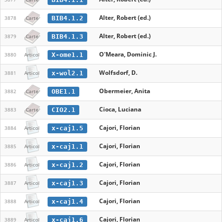
Alter, Robert (ed.)
BIB4.1.2
3878
Carte
Alter, Robert (ed.)
BIB4.1.3
3879
Carte
O'Meara, Dominic J.
X-ome1.1
3880
Articol
Wolfsdorf, D.
x-wol2.1
3881
Articol
Obermeier, Anita
OBE1.1
3882
Carte
Cioca, Luciana
CIO2.1
3883
Carte
Cajori, Florian
x-caj1.5
3884
Articol
Cajori, Florian
x-caj1.1
3885
Articol
Cajori, Florian
x-caj1.2
3886
Articol
Cajori, Florian
x-caj1.3
3887
Articol
Cajori, Florian
x-caj1.4
3888
Articol
Cajori, Florian
x-caj1.6
3889
Articol