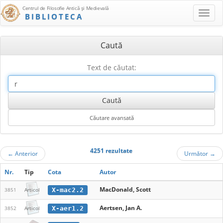
Centrul de Filosofie Antică şi Medievală
BIBLIOTECA
Caută
Text de căutat:
4251 rezultate
←
Anterior
Următor
→
Nr.
Tip
Cota
Autor
MacDonald, Scott
X-mac2.2
3851
Articol
Aertsen, Jan A.
X-aer1.2
3852
Articol