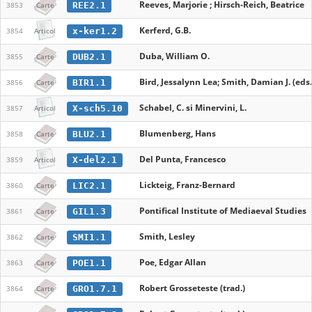
Reeves, Marjorie ; Hirsch-Reich, Beatrice
REE2.1
3853
Carte
Kerferd, G.B.
x-ker1.2
3854
Articol
Duba, William O.
DUB2.1
3855
Carte
Bird, Jessalynn Lea; Smith, Damian J. (eds.
BIR1.1
3856
Carte
Schabel, C. si Minervini, L.
X-sch5.10
3857
Articol
Blumenberg, Hans
BLU2.1
3858
Carte
Del Punta, Francesco
X-del2.1
3859
Articol
Lickteig, Franz-Bernard
LIC2.1
3860
Carte
Pontifical Institute of Mediaeval Studies
GIL1.3
3861
Carte
Smith, Lesley
SMI1.1
3862
Carte
Poe, Edgar Allan
POE1.1
3863
Carte
Robert Grosseteste (trad.)
GRO1.7.1
3864
Carte