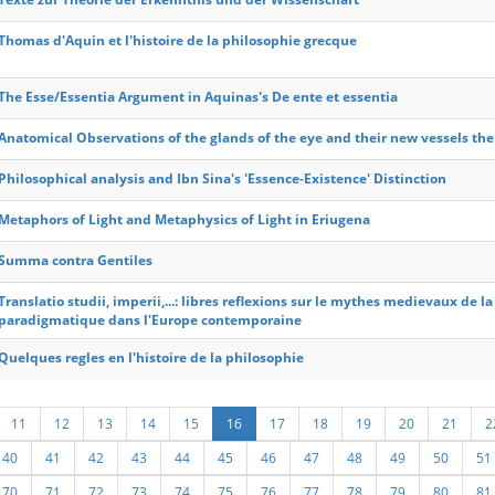
Thomas d'Aquin et l'histoire de la philosophie grecque
The Esse/Essentia Argument in Aquinas's De ente et essentia
Anatomical Observations of the glands of the eye and their new vessels ther
Philosophical analysis and Ibn Sina's 'Essence-Existence' Distinction
Metaphors of Light and Metaphysics of Light in Eriugena
Summa contra Gentiles
Translatio studii, imperii,...: libres reflexions sur le mythes medievaux de l
paradigmatique dans l'Europe contemporaine
Quelques regles en l'histoire de la philosophie
11
12
13
14
15
16
17
18
19
20
21
2
40
41
42
43
44
45
46
47
48
49
50
51
70
71
72
73
74
75
76
77
78
79
80
81