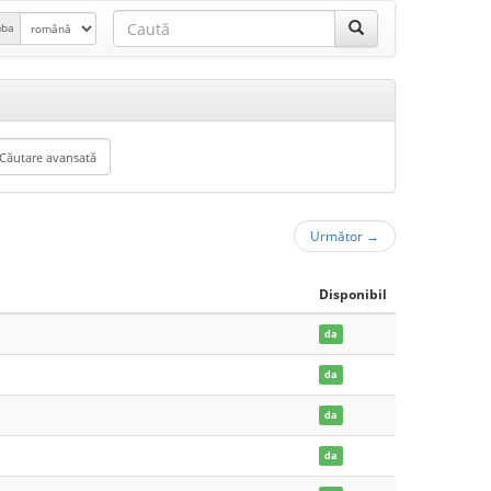
mba
Următor
→
Disponibil
da
da
da
da