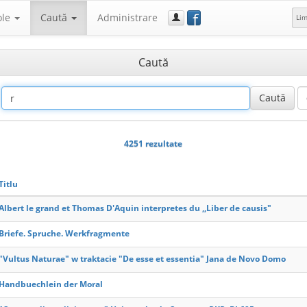
f
ole
Caută
Administrare
Li
Caută
4251 rezultate
Titlu
Albert le grand et Thomas D'Aquin interpretes du ,,Liber de causis"
Briefe. Spruche. Werkfragmente
"Vultus Naturae" w traktacie "De esse et essentia" Jana de Novo Domo
Handbuechlein der Moral