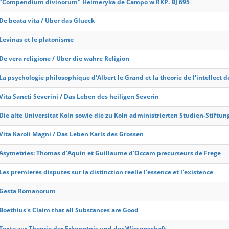
"Compendium divinorum" Heimeryka de Campo w RKP. BJ 695
De beata vita / Uber das Glueck
Levinas et le platonisme
De vera religione / Uber die wahre Religion
La psychologie philosophique d'Albert le Grand et la theorie de l'intellect d
Vita Sancti Severini / Das Leben des heiligen Severin
Die alte Universitat Koln sowie die zu Koln administrierten Studien-Stiftun
Vita Karoli Magni / Das Leben Karls des Grossen
Asymetries: Thomas d'Aquin et Guillaume d'Occam precurseurs de Frege
Les premieres disputes sur la distinction reelle l'essence et l'existence
Gesta Romanorum
Boethius's Claim that all Substances are Good
Texte zur Theorie der Erkenntnis und der Wissenschaft