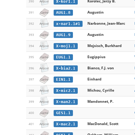
Korolec, Jerzy B.
X-kor1.1
390
Articol
Augustin
AUG1.8
391
Carte
Narbonne, Jean-Marc
x-nar1.1#1
392
Articol
Augustin
AUG1.9
393
Carte
Mojsisch, Burkhard
X-moj1.1
394
Articol
Eugippius
EUG1.1
395
Carte
Bianco, F.J. von
X-bia2.1
396
Articol
Einhard
EIN1.1
397
Carte
Michou, Cyrille
X-mic2.1
398
Articol
Mandonnet, P.
X-man2.1
399
Articol
GES1.1
400
Carte
MacDonald, Scott
X-mac2.1
401
Articol
Ockham, William