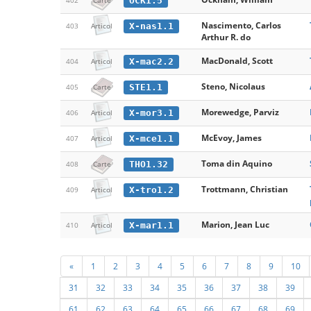
OCK1.5
402
Carte
Nascimento, Carlos
X-nas1.1
403
Articol
Arthur R. do
MacDonald, Scott
X-mac2.2
404
Articol
Steno, Nicolaus
STE1.1
405
Carte
Morewedge, Parviz
X-mor3.1
406
Articol
McEvoy, James
X-mce1.1
407
Articol
Toma din Aquino
THO1.32
408
Carte
Trottmann, Christian
X-tro1.2
409
Articol
Marion, Jean Luc
X-mar1.1
410
Articol
«
1
2
3
4
5
6
7
8
9
10
31
32
33
34
35
36
37
38
39
61
62
63
64
65
66
67
68
69