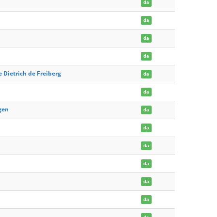
da
da
da
da
e Dietrich de Freiberg
da
da
gen
da
da
da
da
da
da