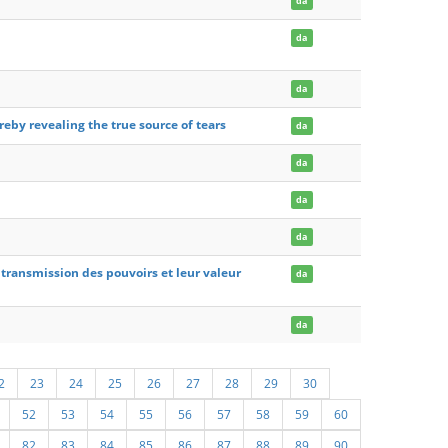
da
da
da
eby revealing the true source of tears
da
da
da
da
a transmission des pouvoirs et leur valeur
da
da
2
23
24
25
26
27
28
29
30
52
53
54
55
56
57
58
59
60
82
83
84
85
86
87
88
89
90