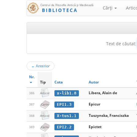
Centrul de Filosofie Antică şi Medievală
Cărţi
Artic
BIBLIOTECA
Text de căutat:
←
Anterior
Nr.
Tip
Cota
Autor
Libera, Alain de
x-lib1.8
386
Articol
Epicur
EPI1.3
387
Carte
Tuszynska, Franciszka
X-tus1.1
388
Articol
Epictet
EPI2.2
389
Carte