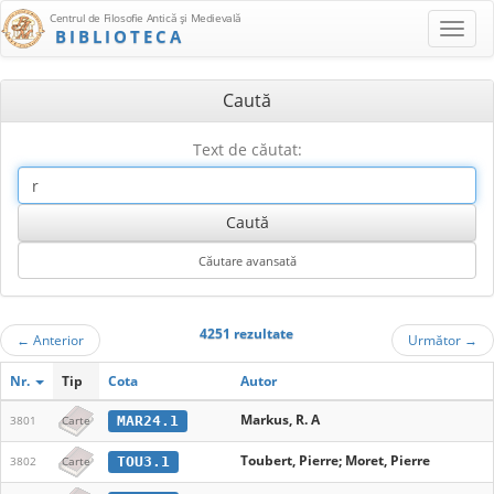
Centrul de Filosofie Antică şi Medievală
BIBLIOTECA
Caută
Text de căutat:
4251 rezultate
←
Anterior
Următor
→
Nr.
Tip
Cota
Autor
Markus, R. A
MAR24.1
3801
Carte
Toubert, Pierre; Moret, Pierre
TOU3.1
3802
Carte