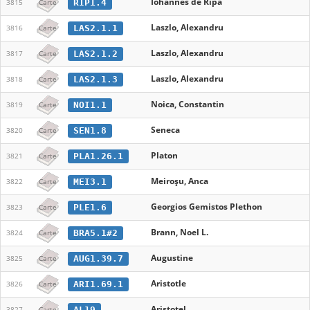
Iohannes de Ripa
RIP1.4
3815
Carte
Laszlo, Alexandru
LAS2.1.1
3816
Carte
Laszlo, Alexandru
LAS2.1.2
3817
Carte
Laszlo, Alexandru
LAS2.1.3
3818
Carte
Noica, Constantin
NOI1.1
3819
Carte
Seneca
SEN1.8
3820
Carte
Platon
PLA1.26.1
3821
Carte
Meiroșu, Anca
MEI3.1
3822
Carte
Georgios Gemistos Plethon
PLE1.6
3823
Carte
Brann, Noel L.
BRA5.1#2
3824
Carte
Augustine
AUG1.39.7
3825
Carte
Aristotle
ARI1.69.1
3826
Carte
Aristotel
AL19
3827
Carte