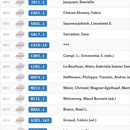
Jacquart, Danielle
JAC1.2
3803
Carte
Chávez Alvarez, Fabio
CHA5.1
3804
Carte
Saurma-Jeltsch, Lieselotte E.
SAU1.1
3805
Carte
Salvadori, Sara
SAL7.1
3806
Carte
***
CH18-19
3807
Carte
Campi, L.; Simonetta, S. (eds.)
CAM3.1
3808
Carte
Le Boulluec, Alain; Gabriela Soares San
LEB1.1
3809
Carte
Hoffmann, Philippe; Timotin, Andrei (e
HOF4.1
3810
Carte
Meier, Christel; Wagner-Egelhaaf, Marti
MEI2.1
3811
Carte
McInerney, Maud Burnett (ed.)
MCI1.1
3812
Carte
Brann, Noel L.
BRA5.1
3813
Carte
Giraud, Cédric (ed.)
GIR3.1#2
3814
Carte