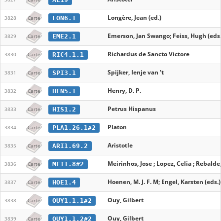
Longère, Jean (ed.)
LON6.1
3828
Carte
Emerson, Jan Swango; Feiss, Hugh (eds.
EME2.1
3829
Carte
Richardus de Sancto Victore
RIC4.1.1
3830
Carte
Spijker, Ienje van 't
SPI3.1
3831
Carte
Henry, D. P.
HEN5.1
3832
Carte
Petrus Hispanus
HIS1.2
3833
Carte
Platon
PLA1.26.1#2
3834
Carte
Aristotle
ARI1.69.2
3835
Carte
Meirinhos, Jose ; Lopez, Celia ; Rebalde,
MEI1.8#2
3836
Carte
Hoenen, M. J. F. M; Engel, Karsten (eds.)
HOE1.4
3837
Carte
Ouy, Gilbert
OUY1.1.1#2
3838
Carte
Ouy, Gilbert
OUY1.1.2#2
3839
Carte