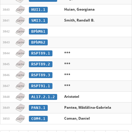
Huian, Georgiana
HUI1.1
3840
Carte
Smith, Randall B.
SMI3.1
3841
Carte
BPhM61
3842
Carte
BPhM62
3843
Carte
***
RSPT89.1
3844
Carte
***
RSPT89.2
3845
Carte
***
RSPT89.3
3846
Carte
***
RSPT91.1
3847
Carte
Aristotel
AL17.2.1.2
3848
Carte
Pantea, Mădălina-Gabriela
PAN3.1
3849
Carte
Coman, Daniel
COM4.1
3850
Carte