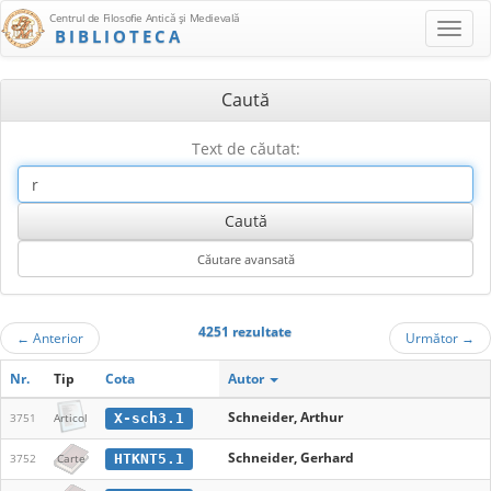
Centrul de Filosofie Antică şi Medievală
BIBLIOTECA
Caută
Text de căutat:
4251 rezultate
←
Anterior
Următor
→
Nr.
Tip
Cota
Autor
Schneider, Arthur
X-sch3.1
3751
Articol
Schneider, Gerhard
HTKNT5.1
3752
Carte