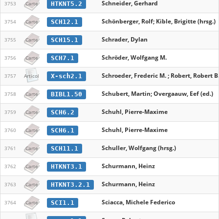
Schneider, Gerhard
HTKNT5.2
3753
Carte
Schönberger, Rolf; Kible, Brigitte (hrsg.)
SCH12.1
3754
Carte
Schrader, Dylan
SCH15.1
3755
Carte
Schröder, Wolfgang M.
SCH7.1
3756
Carte
Schroeder, Frederic M. ; Robert, Robert B
X-sch2.1
3757
Articol
Schubert, Martin; Overgaauw, Eef (ed.)
BIBL1.50
3758
Carte
Schuhl, Pierre-Maxime
SCH6.2
3759
Carte
Schuhl, Pierre-Maxime
SCH6.1
3760
Carte
Schuller, Wolfgang (hrsg.)
SCH11.1
3761
Carte
Schurmann, Heinz
HTKNT3.1
3762
Carte
Schurmann, Heinz
HTKNT3.2.1
3763
Carte
Sciacca, Michele Federico
SCI1.1
3764
Carte