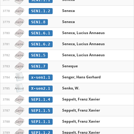
Seneca
SEN1.1.2
3778
Carte
Seneca
SEN1.8
3779
Carte
Seneca, Lucius Annaeus
SEN1.6.1
3780
Carte
Seneca, Lucius Annaeus
SEN1.6.2
3781
Carte
Seneca, Lucius Annaeus
SEN1.5
3782
Carte
Seneque
SEN1.7
3783
Carte
Senger, Hans Gerhard
x-sen1.1
3784
Articol
Senko, W.
X-sen2.1
3785
Articol
Seppelt, Franz Xavier
SEP1.1.4
3786
Carte
Seppelt, Franz Xavier
SEP1.1.5
3787
Carte
Seppelt, Franz Xavier
SEP1.1.1
3788
Carte
Seppelt, Franz Xavier
SEP1.1.2
3789
Carte