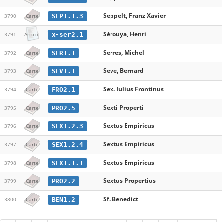
Seppelt, Franz Xavier
SEP1.1.3
3790
Carte
Sérouya, Henri
x-ser2.1
3791
Articol
Serres, Michel
SER1.1
3792
Carte
Seve, Bernard
SEV1.1
3793
Carte
Sex. Iulius Frontinus
FRO2.1
3794
Carte
Sexti Properti
PRO2.5
3795
Carte
Sextus Empiricus
SEX1.2.3
3796
Carte
Sextus Empiricus
SEX1.2.4
3797
Carte
Sextus Empiricus
SEX1.1.1
3798
Carte
Sextus Propertius
PRO2.2
3799
Carte
Sf. Benedict
BEN1.2
3800
Carte