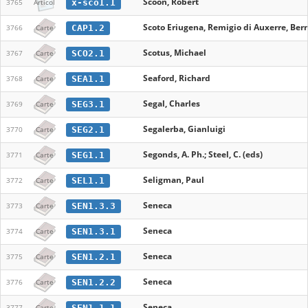
Scoon, Robert
x-sco1.1
3765
Articol
Scoto Eriugena, Remigio di Auxerre, Ber
CAP1.2
3766
Carte
Scotus, Michael
SCO2.1
3767
Carte
Seaford, Richard
SEA1.1
3768
Carte
Segal, Charles
SEG3.1
3769
Carte
Segalerba, Gianluigi
SEG2.1
3770
Carte
Segonds, A. Ph.; Steel, C. (eds)
SEG1.1
3771
Carte
Seligman, Paul
SEL1.1
3772
Carte
Seneca
SEN1.3.3
3773
Carte
Seneca
SEN1.3.1
3774
Carte
Seneca
SEN1.2.1
3775
Carte
Seneca
SEN1.2.2
3776
Carte
Seneca
SEN1.1.1
3777
Carte