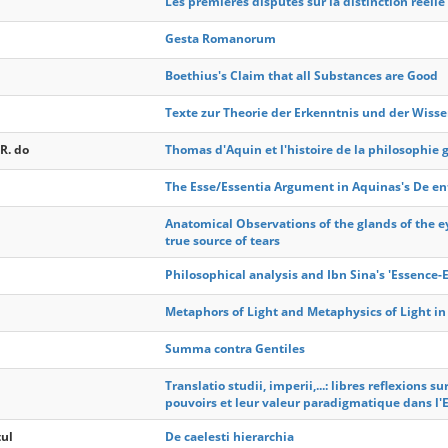
Les premieres disputes sur la distinction reelle 
Gesta Romanorum
Boethius's Claim that all Substances are Good
Texte zur Theorie der Erkenntnis und der Wiss
R. do
Thomas d'Aquin et l'histoire de la philosophie 
The Esse/Essentia Argument in Aquinas's De ent
Anatomical Observations of the glands of the e
true source of tears
Philosophical analysis and Ibn Sina's 'Essence-E
Metaphors of Light and Metaphysics of Light in
Summa contra Gentiles
Translatio studii, imperii,...: libres reflexions
pouvoirs et leur valeur paradigmatique dans l
tul
De caelesti hierarchia