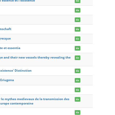
l'essence et l'existence
da
da
da
enschaft
da
grecque
da
e et essentia
da
ye and their new vessels thereby revealing the
da
xistence' Distinction
da
 Eriugena
da
da
 sur le mythes medievaux de la transmission des
da
'Europe contemporaine
da