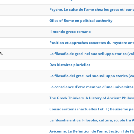
Psyche. Le culte de l'ame chez les grecs et leur
Giles of Rome on political authority
Il mondo greco-romano
Position et approches concretes du mystere on
R.
La filosofia de greci nel suo sviluppo storico (vol.
Des histoires plurielles
La filosofia dei greci nel suo sviluppo storico (vol
La conscience d'etre membre d'une universitas
The Greek Thinkers. A History of Ancient Philos
Considérations inactuelles I et II ( Deuxieme par
La filosofia antica: Filosofia, cultura, scuole tra A
Avicenne, La Definition de l'ame, Section I de l'