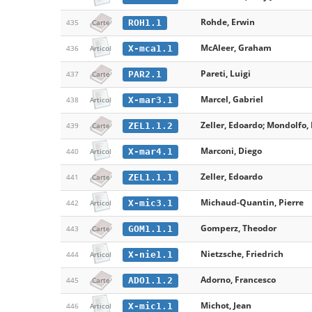
Rohde, Erwin
ROH1.1
435
Carte
McAleer, Graham
X-mca1.1
436
Articol
Pareti, Luigi
PAR2.1
437
Carte
Marcel, Gabriel
X-mar3.1
438
Articol
Zeller, Edoardo; Mondolfo, 
ZEL1.1.2
439
Carte
Marconi, Diego
X-mar4.1
440
Articol
Zeller, Edoardo
ZEL1.1.1
441
Carte
Michaud-Quantin, Pierre
X-mic3.1
442
Articol
Gomperz, Theodor
GOM1.1.1
443
Carte
Nietzsche, Friedrich
X-nie1.1
444
Articol
Adorno, Francesco
ADO1.1.2
445
Carte
Michot, Jean
X-mic1.1
446
Articol