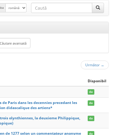
mba
Următor
→
Disponibil
da
ts de Paris dans les decennies precedant les
da
ion didascalique des artiens*
 trois olynthiennes, la deuxieme Philippique,
da
ippique)
risien de 1277 selon un commentateur anonyme
da