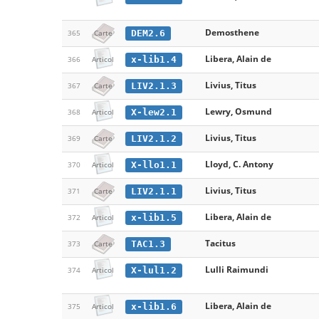
Demosthene
DEM2.6
365
Carte
Libera, Alain de
x-lib1.4
366
Articol
Livius, Titus
LIV2.1.3
367
Carte
Lewry, Osmund
X-lew2.1
368
Articol
Livius, Titus
LIV2.1.2
369
Carte
Lloyd, C. Antony
X-llo1.1
370
Articol
Livius, Titus
LIV2.1.1
371
Carte
Libera, Alain de
x-lib1.5
372
Articol
Tacitus
TAC1.3
373
Carte
Lulli Raimundi
X-lul1.2
374
Articol
Libera, Alain de
x-lib1.6
375
Articol