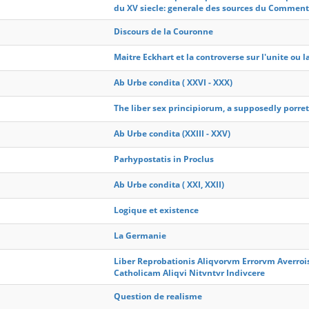
du XV siecle: generale des sources du Commen
Discours de la Couronne
Maitre Eckhart et la controverse sur l'unite ou l
Ab Urbe condita ( XXVI - XXX)
The liber sex principiorum, a supposedly porre
Ab Urbe condita (XXIII - XXV)
Parhypostatis in Proclus
Ab Urbe condita ( XXI, XXII)
Logique et existence
La Germanie
Liber Reprobationis Aliqvorvm Errorvm Averroi
Catholicam Aliqvi Nitvntvr Indivcere
Question de realisme