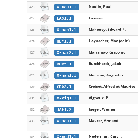
Naulin, Paul
X-nau1.1
423
Articol
Lassere, F.
LAS1.1
424
Carte
Mahoney, Edward P.
X-mah1.1
425
Articol
Heynacher, Max (edit.)
HEY1.1
426
Carte
Marramao, Giacomo
X-mar2.1
427
Articol
Burckhardt, Jakob
BUR5.1
428
Carte
Mansion, Augustin
X-man1.1
429
Articol
Croiset, Alfred et Maurice
CRO2.1
430
Carte
Vignaux, P.
X-vig1.1
431
Articol
Jaeger, Werner
JAE1.2
432
Carte
Maurer, Armand
X-mau1.1
433
Articol
Nederman, Cary J.
X-ned1.1
434
Articol