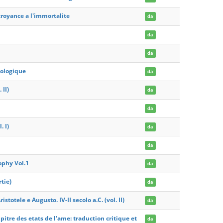
 croyance a l'immortalite
da
da
da
tologique
da
 II)
da
da
. I)
da
da
ophy Vol.1
da
tie)
da
ristotele e Augusto. IV-II secolo a.C. (vol. II)
da
Epitre des etats de l'ame: traduction critique et
da