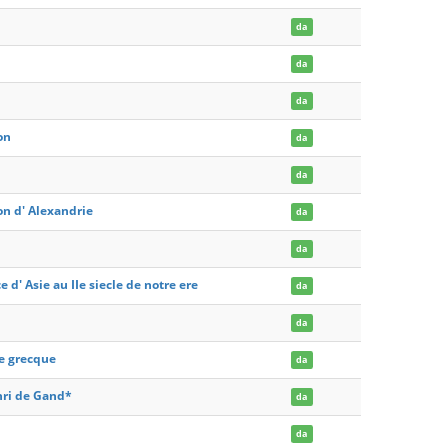
da
da
da
on
da
da
on d' Alexandrie
da
da
 d' Asie au IIe siecle de notre ere
da
da
e grecque
da
nri de Gand*
da
da