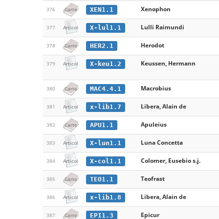
Xenophon
XEN1.1
376
Carte
Lulli Raimundi
X-lul1.1
377
Articol
Herodot
HER2.1
378
Carte
Keussen, Hermann
X-keu1.2
379
Articol
Macrobius
MAC4.4.1
380
Carte
Libera, Alain de
x-lib1.7
381
Articol
Apuleius
APU1.1
382
Carte
Luna Concetta
X-lun1.1
383
Articol
Colomer, Eusebio s.j.
X-col1.1
384
Articol
Teofrast
TEO1.1
385
Carte
Libera, Alain de
x-lib1.8
386
Articol
Epicur
EPI1.3
387
Carte