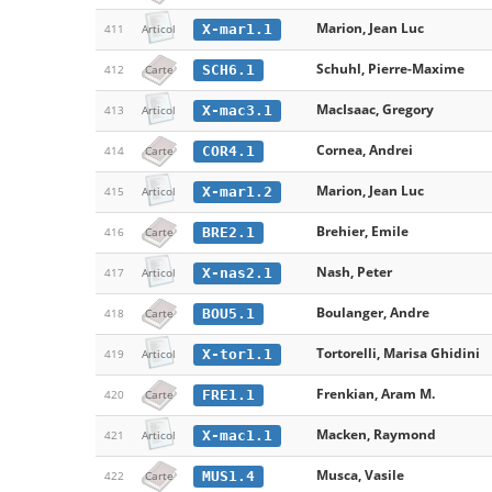
Marion, Jean Luc
X-mar1.1
411
Articol
Schuhl, Pierre-Maxime
SCH6.1
412
Carte
MacIsaac, Gregory
X-mac3.1
413
Articol
Cornea, Andrei
COR4.1
414
Carte
Marion, Jean Luc
X-mar1.2
415
Articol
Brehier, Emile
BRE2.1
416
Carte
Nash, Peter
X-nas2.1
417
Articol
Boulanger, Andre
BOU5.1
418
Carte
Tortorelli, Marisa Ghidini
X-tor1.1
419
Articol
Frenkian, Aram M.
FRE1.1
420
Carte
Macken, Raymond
X-mac1.1
421
Articol
Musca, Vasile
MUS1.4
422
Carte