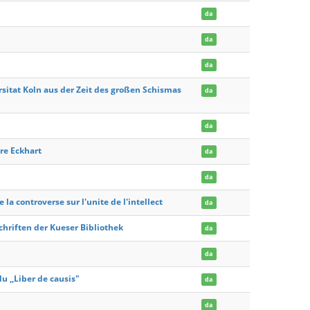
da
da
da
sitat Koln aus der Zeit des großen Schismas
da
da
re Eckhart
da
da
a controverse sur l'unite de l'intellect
da
hriften der Kueser Bibliothek
da
da
u ,,Liber de causis"
da
da