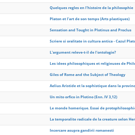
Quelques regles en l'histoire de la philosophie
Platon et l'art de son temps (Arts plastiques)
Sensation and Tought in Plotinus and Proclus
Scriere si oralitate in cultura antica - Cazul Plat
L'argument releve-t-il de l'ontologie?
Les idees philosophiques et religieuses de Phil
Giles of Rome and the Subject of Theology
Aelius Aristide et la sophistique dans la province
Un mito orfico in Plotino (Enn. IV 3,12)
Le monde homerique. Essai de protophilosophi
La temporalite radicale de la creature selon He
Incercare asupra gandirii romanesti