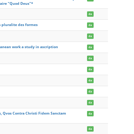
taire "Quod Deus"*
da
a pluralite des formes
da
da
tanean work a study in ascription
da
da
da
da
da
da
s, Qvos Contra Christi Fidem Sanctam
da
da