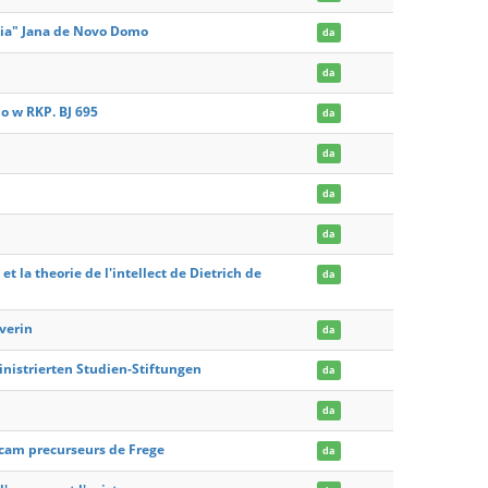
ntia" Jana de Novo Domo
da
da
 w RKP. BJ 695
da
da
da
da
t la theorie de l'intellect de Dietrich de
da
everin
da
inistrierten Studien-Stiftungen
da
da
cam precurseurs de Frege
da