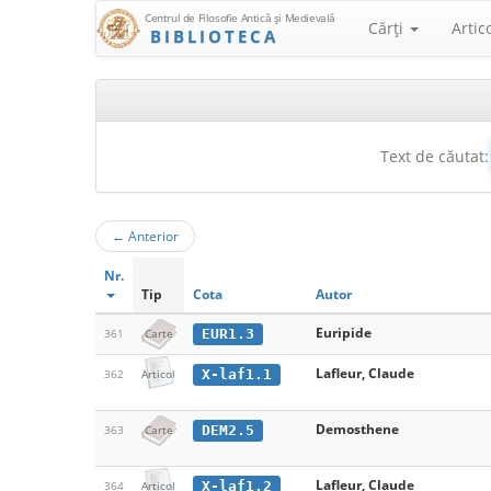
Centrul de Filosofie Antică şi Medievală
Cărţi
Artic
BIBLIOTECA
Text de căutat:
←
Anterior
Nr.
Tip
Cota
Autor
Euripide
EUR1.3
361
Carte
Lafleur, Claude
X-laf1.1
362
Articol
Demosthene
DEM2.5
363
Carte
Lafleur, Claude
X-laf1.2
364
Articol