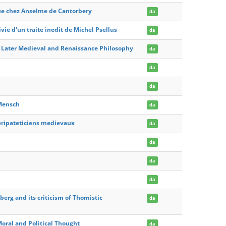
que chez Anselme de Cantorbery
da
vie d'un traite inedit de Michel Psellus
da
 Later Medieval and Renaissance Philosophy
da
da
da
 Mensch
da
peripateticiens medievaux
da
da
da
da
berg and its criticism of Thomistic
da
oral and Political Thought
da