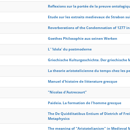
Reflexions sur la portée de la preuve ontologi
Etude sur les extraits medievaux de Strabon sui
Reverberations of the Condemnation of 1277 in
Goethes Philosophie aus seinen Werken
L' 'Idola' du postmoderne
Griechische Kulturgeschichte. Der griechische
La theorie aristotelicienne du temps chez les 
Manuel d'histoire de litterature grecque
"Nicolas d'Autrecourt"
Paideia. La formation de l'homme grecque
The De Quidditatibus Entium of Dietrich of Frei
Metaphysics
The meaning of "Aristotelianism" in Medieval M