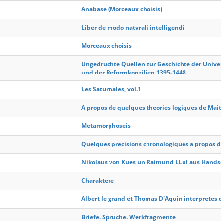
Anabase (Morceaux choisis)
Liber de modo natvrali intelligendi
Morceaux choisis
Ungedruchte Quellen zur Geschichte der Univer
und der Reformkonzilien 1395-1448
Les Saturnales, vol.1
A propos de quelques theories logiques de Mait
Metamorphoseis
Quelques precisions chronologiques a propos de l
Nikolaus von Kues un Raimund LLul aus Handsc
Charaktere
Albert le grand et Thomas D'Aquin interpretes d
Briefe. Spruche. Werkfragmente