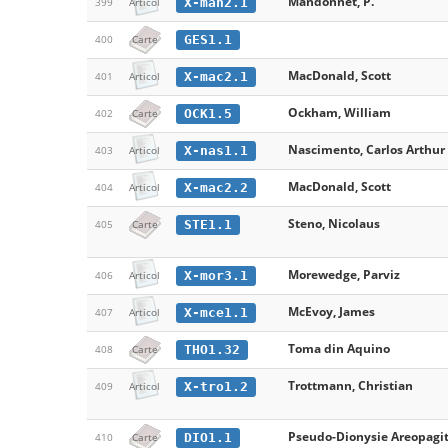
Mandonnet, P.
X-man2.1
399
Articol
GES1.1
400
Carte
MacDonald, Scott
X-mac2.1
401
Articol
Ockham, William
OCK1.5
402
Carte
Nascimento, Carlos Arthur 
X-nas1.1
403
Articol
MacDonald, Scott
X-mac2.2
404
Articol
Steno, Nicolaus
STE1.1
405
Carte
Morewedge, Parviz
X-mor3.1
406
Articol
McEvoy, James
X-mce1.1
407
Articol
Toma din Aquino
THO1.32
408
Carte
Trottmann, Christian
X-tro1.2
409
Articol
Pseudo-Dionysie Areopagi
DIO1.1
410
Carte