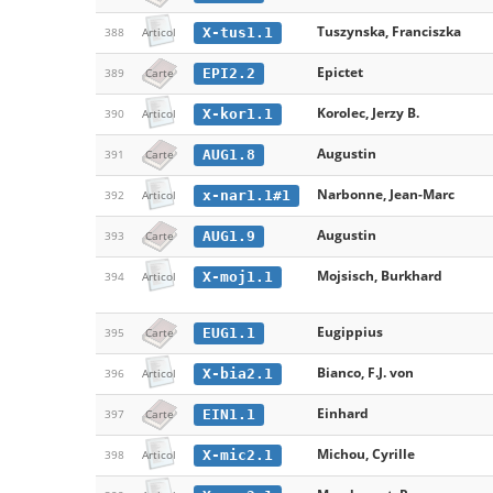
Tuszynska, Franciszka
X-tus1.1
388
Articol
Epictet
EPI2.2
389
Carte
Korolec, Jerzy B.
X-kor1.1
390
Articol
Augustin
AUG1.8
391
Carte
Narbonne, Jean-Marc
x-nar1.1#1
392
Articol
Augustin
AUG1.9
393
Carte
Mojsisch, Burkhard
X-moj1.1
394
Articol
Eugippius
EUG1.1
395
Carte
Bianco, F.J. von
X-bia2.1
396
Articol
Einhard
EIN1.1
397
Carte
Michou, Cyrille
X-mic2.1
398
Articol