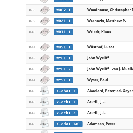
Woodhouse, Christopher 
WOO2.1
3638
Carte
Wranovix, Matthew P.
WRA1.1
3639
Carte
Wriedt, Klaus
WRI1.1
3640
Carte
Wüsthof, Lucas
WUS1.1
3641
Carte
John Wycliff
WYC1.1
3642
Carte
John Wycliff, Ivan J. Muelle
WYC1.2
3643
Carte
Wyser, Paul
WYS1.1
3644
Carte
Abaelard, Peter; ed. Geye
X-aba1.1
3645
Articol
Ackrill, J.L.
x-ack1.1
3646
Articol
Ackrill, J. L.
x-ack1.2
3647
Articol
Adamson, Peter
X-ada1.1#1
3648
Articol