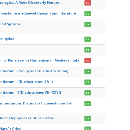
rologica. A More Disorderly Nature
nu
monster in mediaeval thought and literature
da
 und Sprache
da
eliqviae
da
da
on of Renaissance Humanism in Medieval Italy
nu
iarum I (Prologus et Distinctio Prima)
da
arum II (Distinctiones II-VII)
da
iarum III (Distinctiones VIII-XXVI)
da
ntentiarum. Distinctio 1, quaestiones 8-9
da
 the metaphysics of Duns Scotus
da
ato`s Crito
da