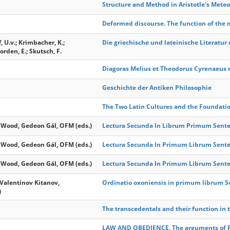
Structure and Method in Aristotle's Meteo
Deformed discourse. The function of the 
 U.v.; Krimbacher, K.;
Die griechische und lateinische Literatur
orden, E.; Skutsch, F.
Diagoras Melius et Theodorus Cyrenaeus r
Geschichte der Antiken Philosophie
The Two Latin Cultures and the Foundati
ood, Gedeon Gál, OFM (eds.)
Lectura Secunda In Librum Primum Sentent
ood, Gedeon Gál, OFM (eds.)
Lectura Secunda In Primum Librum Sententi
ood, Gedeon Gál, OFM (eds.)
Lectura Secunda In Primum Librum Sentent
alentinov Kitanov,
Ordinatio oxoniensis in primum librum Se
)
The transcedentals and their function in
LAW AND OBEDIENCE. The arguments of Pl