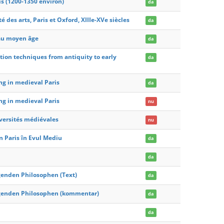
ris (1200-1350 environ)
da
 des arts, Paris et Oxford, XIIIe-XVe siècles
da
 au moyen âge
da
tation techniques from antiquity to early
da
ng in medieval Paris
da
ng in medieval Paris
nu
iversités médiévales
nu
in Paris în Evul Mediu
da
da
genden Philosophen (Text)
da
lgenden Philosophen (kommentar)
da
I
da