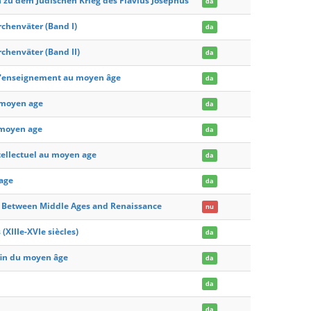
zu dem Judischen Krieg des Flavius Josephus
da
chenväter (Band I)
da
chenväter (Band II)
da
 d'enseignement au moyen âge
da
u moyen age
da
u moyen age
da
ntellectuel au moyen age
da
 age
da
ch Between Middle Ages and Renaissance
nu
(XIIIe-XVIe siècles)
da
 fin du moyen âge
da
da
da