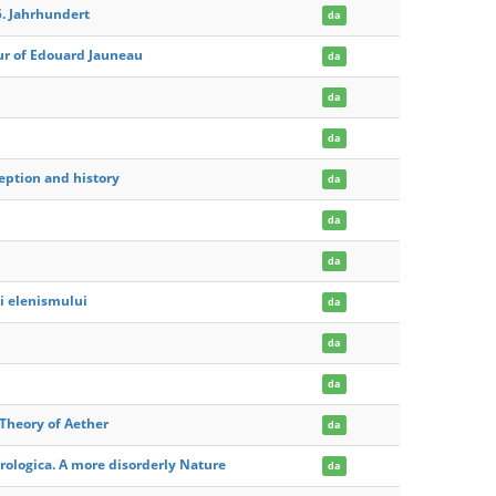
5. Jahrhundert
da
ur of Edouard Jauneau
da
da
da
ception and history
da
da
da
ei elenismului
da
da
da
 Theory of Aether
da
rologica. A more disorderly Nature
da