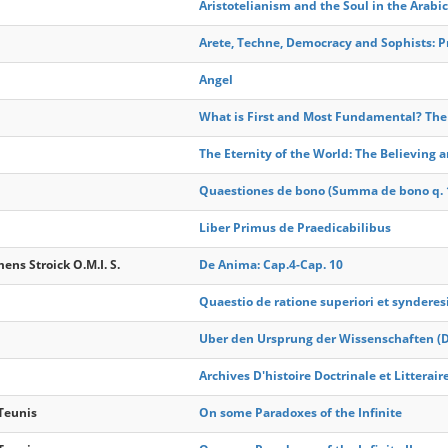
Aristotelianism and the Soul in the Arabic
Arete, Techne, Democracy and Sophists: 
Angel
What is First and Most Fundamental? The
The Eternity of the World: The Believin
Quaestiones de bono (Summa de bono q. 
Liber Primus de Praedicabilibus
ens Stroick O.M.I. S.
De Anima: Cap.4-Cap. 10
Quaestio de ratione superiori et synderes
Uber den Ursprung der Wissenschaften (D
Archives D'histoire Doctrinale et Littera
 Teunis
On some Paradoxes of the Infinite