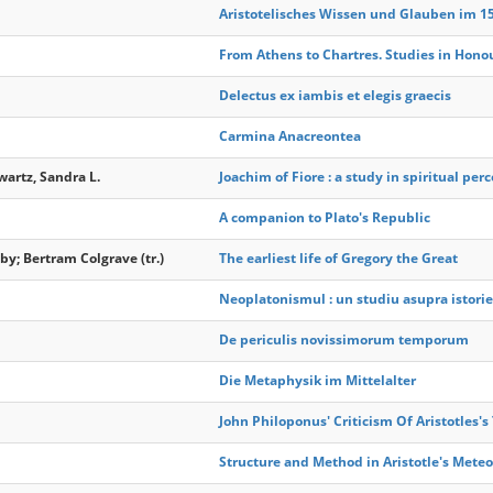
Aristotelisches Wissen und Glauben im 1
From Athens to Chartres. Studies in Hono
Delectus ex iambis et elegis graecis
Carmina Anacreontea
wartz, Sandra L.
Joachim of Fiore : a study in spiritual per
A companion to Plato's Republic
; Bertram Colgrave (tr.)
The earliest life of Gregory the Great
Neoplatonismul : un studiu asupra istori
De periculis novissimorum temporum
Die Metaphysik im Mittelalter
John Philoponus' Criticism Of Aristotles's
Structure and Method in Aristotle's Meteo