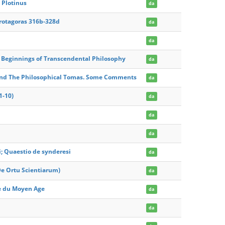
 Plotinus
da
Protagoras 316b-328d
da
da
 Beginnings of Transcendental Philosophy
da
g and The Philosophical Tomas. Some Comments
da
1-10)
da
da
da
i; Quaestio de synderesi
da
e Ortu Scientiarum)
da
ire du Moyen Age
da
da