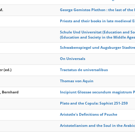
M.
George Gemistos Plethon : the last of the
Priests and their books in late medieval E
Schule Und Universitat (Education and So
(Education and Society in the Middle Age
Schwabenspiegel und Augsburger Stadtr
On Universals
r (ed.)
Tractatus de universalibus
Thomas von Aquin
r, Bernhard
Incipiunt Glossae secundum magistrum 
Plato and the Copula: Sophist 251-259
Aristotle's Definitions of Psuche
Aristotelianism and the Soul in the Arabic