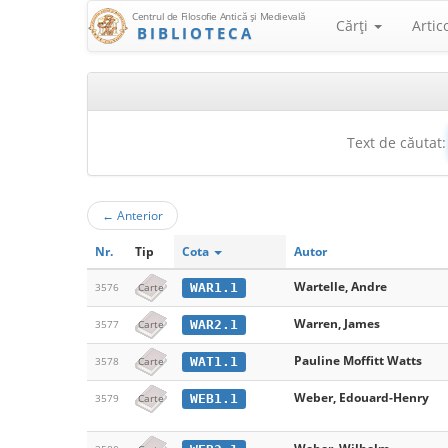
Centrul de Filosofie Antică şi Medievală
Cărţi
Artic
BIBLIOTECA
Text de căutat:
←
Anterior
Nr.
Tip
Cota
Autor
Wartelle, Andre
WAR1.1
3576
Carte
Warren, James
WAR2.1
3577
Carte
Pauline Moffitt Watts
WAT1.1
3578
Carte
Weber, Edouard-Henry
WEB1.1
3579
Carte