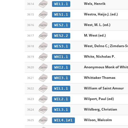
Wels, Henrik
WEL1.1
3614
Carte
Westra, Haijo J. (ed.)
WES1.1
3615
Carte
West, M. L. (ed.)
WES2.1
3616
Carte
M. West (ed.)
WES2.2
3617
Carte
West, Delno C.; Zimdars-S
WES3.1
3618
Carte
White, Nicholas P.
WHI1.1
3619
Carte
Anonymous Monk of Whitby
WHI2.1
3620
Carte
Whittaker Thomas
WHI3.1
3621
Carte
William of Saint Amour
WIL1.1
3622
Carte
Wilpert, Paul (ed)
WIL2.1
3623
Carte
Wildberg, Christian
WIL3.1
3624
Carte
Wilson, Malcolm
WIL4.1#1
3625
Carte