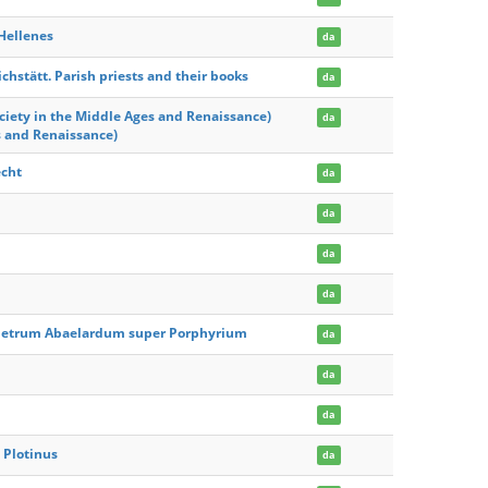
 Hellenes
da
ichstätt. Parish priests and their books
da
ciety in the Middle Ages and Renaissance)
da
s and Renaissance)
echt
da
da
da
da
Petrum Abaelardum super Porphyrium
da
da
da
 Plotinus
da