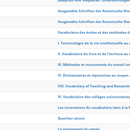
Josephus und Vespasian. Untersuchungen 
Ausgewälte Schriften der Armenische Kier
Ausgewälte Schriften der Armenische Kier
Vocabulaire des écoles et des méthodes
I. Terminologie de la vie intellectuelle a
II. Vocabulaire du livre et de l'écriture a
III. Méthodes et instruments du travail i
IV. Dictionnaires et répertoires au moyen
VIII. Vocabulary of Teaching and Resear
VI. Vocabulaire des collèges universitaires 
Les innovations du vocabulaire latin à la
Queritur utrum
Le maniement du savoir