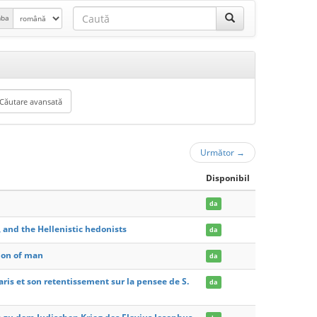
mba
Următor
→
Disponibil
da
, and the Hellenistic hedonists
da
sion of man
da
aris et son retentissement sur la pensee de S.
da