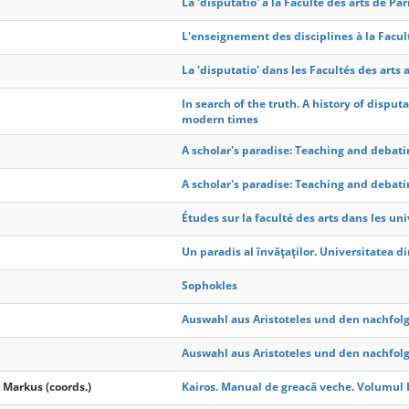
La 'disputatio' à la Faculté des arts de Pa
L'enseignement des disciplines à la Faculté
La 'disputatio' dans les Facultés des arts
In search of the truth. A history of dispu
modern times
A scholar's paradise: Teaching and debati
A scholar's paradise: Teaching and debati
Études sur la faculté des arts dans les un
Un paradis al învățaților. Universitatea d
Sophokles
Auswahl aus Aristoteles und den nachfol
Auswahl aus Aristoteles und den nachfo
 Markus (coords.)
Kairos. Manual de greacă veche. Volumul 