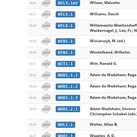
Wilson, Malcolm
WIL4.1#2
3626
Carte
Williams, David
WIL5.1
3627
Carte
Willamowitz-Moellendorff,
WIL6.1
3628
Carte
Wackernagel, J.; Leo, Fr.; N
Winiarczyk, M. (ed.)
WIN1.1
3629
Carte
Windelband, Wilhelm
WIN2.1
3630
Carte
Witt, Ronald G.
WIT1.1
3631
Carte
Adam de Wodeham; Rega W
WOD1.1.1
3632
Carte
Adam de Wodeham; Rega W
WOD1.1.2
3633
Carte
Adam de Wodeham; Rega W
WOD1.1.3
3634
Carte
Adam Wodeham; Severin V
WOD1.2.1
3635
Carte
Christopher Schabel (eds.
Wolter, Allan B.
WOL1.1
3636
Carte
Woozley, A. D.
WOO1.1
3637
Carte