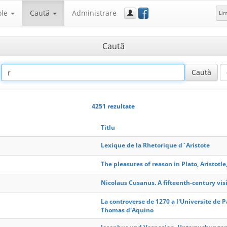
f
ole
Caută
Administrare
Li
Caută
4251 rezultate
Titlu
Lexique de la Rhetorique d`Aristote
The pleasures of reason in Plato, Aristotle
Nicolaus Cusanus. A fifteenth-century vi
La controverse de 1270 a l'Universite de P
Thomas d'Aquino