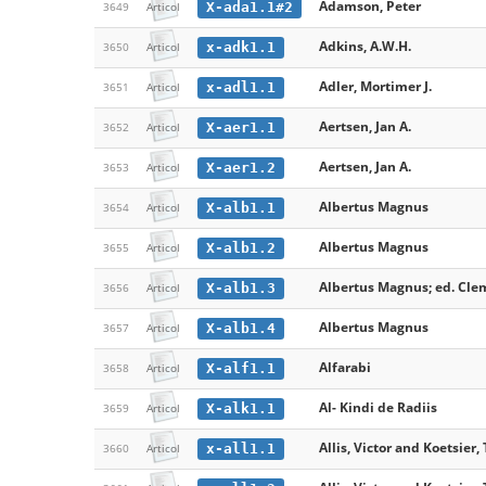
Adamson, Peter
X-ada1.1#2
3649
Articol
Adkins, A.W.H.
x-adk1.1
3650
Articol
Adler, Mortimer J.
x-adl1.1
3651
Articol
Aertsen, Jan A.
X-aer1.1
3652
Articol
Aertsen, Jan A.
X-aer1.2
3653
Articol
Albertus Magnus
X-alb1.1
3654
Articol
Albertus Magnus
X-alb1.2
3655
Articol
Albertus Magnus; ed. Clem
X-alb1.3
3656
Articol
Albertus Magnus
X-alb1.4
3657
Articol
Alfarabi
X-alf1.1
3658
Articol
Al- Kindi de Radiis
X-alk1.1
3659
Articol
Allis, Victor and Koetsier,
x-all1.1
3660
Articol