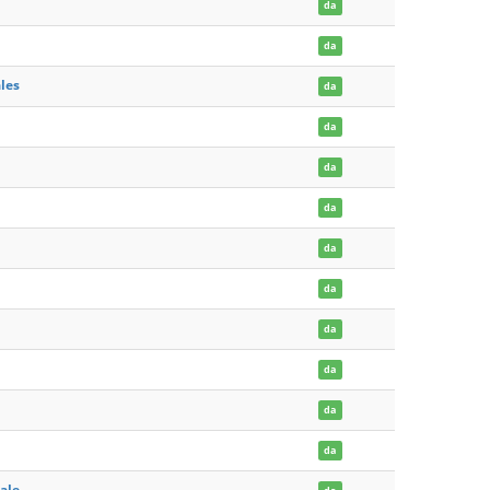
da
da
les
da
da
da
da
da
da
da
da
da
da
ale