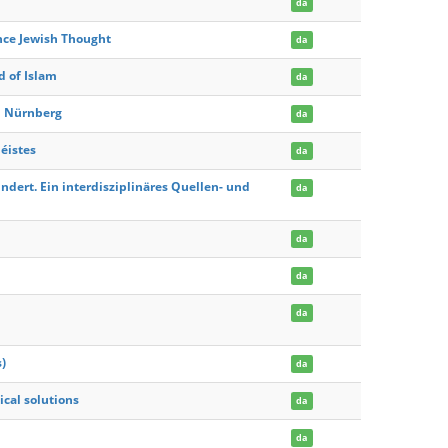
da
nce Jewish Thought
da
d of Islam
da
n Nürnberg
da
éistes
da
ndert. Ein interdisziplinäres Quellen- und
da
da
da
da
s)
da
ical solutions
da
da