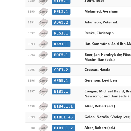
Stern, Josef
STE5.1
3589
Carte
Melamed, Avraham
MEL3.1
3590
Carte
Adamson, Peter ed.
ADA3.2
3591
Carte
Reske, Christoph
RES1.1
3592
Carte
Ibn-Kammūna, Saʿd Ibn-M
KAM1.1
3593
Carte
Boer, Jan-Hendryk de; Füss
BOE5.1
3594
Carte
Maximilian (eds.)
Crescas, Hasda
CRE1.2
3595
Carte
Gershom, Levi ben
GER5.1
3596
Carte
Coogan, Michael David; Bret
BIB3.1
3597
Carte
Newsom, Carol Ann (eds.)
Alter, Robert (ed.)
BIB4.1.1
3598
Carte
Golob, Nataša,; Vodopivec, 
BIBL1.45
3599
Carte
Alter, Robert (ed.)
BIB4.1.2
3600
Carte