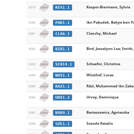
Kesper-Biermann, Sylvia
KES1.1
3579
Carte
ibn Paḳudah, Baḥye ben Y
PAK1.1
3580
Carte
Clanchy, Michael
CLA6.1
3581
Carte
Bird, Jessalynn Lea; Smith,
BIR1.1
3582
Carte
Schaefer, Christina
SCH14.1
3583
Carte
Wüsthof, Lucas
WUS1.1
3584
Carte
Rāzī, Muḥammad ibn Zakari
RAZ1.1
3585
Carte
Urvoy, Dominique
URV1.2
3586
Carte
Bartoszewicz, Agnieszka
BAR9.1
3587
Carte
Szende Katalin
SZE1.1
3588
Carte