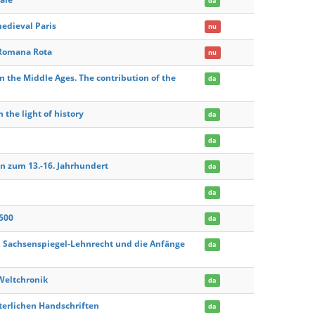
da
medieval Paris
nu
a Romana Rota
nu
n the Middle Ages. The contribution of the
da
 the light of history
da
da
en zum 13.-16. Jahrhundert
da
da
500
da
m Sachsenspiegel-Lehnrecht und die Anfänge
da
Weltchronik
da
lterlichen Handschriften
da