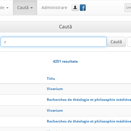
f
ole
Caută
Administrare
Li
Caută
4251 rezultate
Titlu
Vivarium
Recherches de théologie et philosophie médiéva
Vivarium
Recherches de théologie et philosophie médiéva