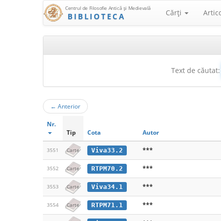
Centrul de Filosofie Antică şi Medievală
Cărţi
Artic
BIBLIOTECA
Text de căutat:
←
Anterior
Nr.
Tip
Cota
Autor
***
Viva33.2
3551
Carte
***
RTPM70.2
3552
Carte
***
Viva34.1
3553
Carte
***
RTPM71.1
3554
Carte