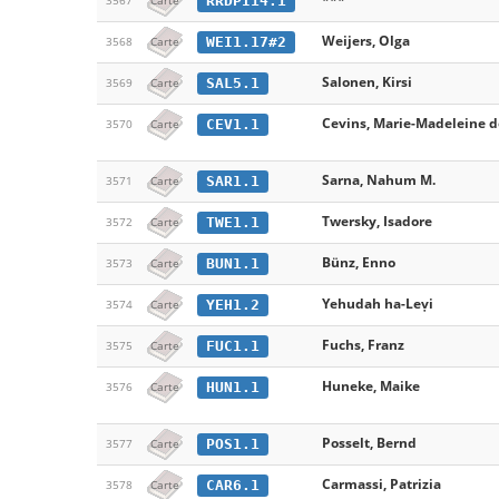
RRDPI14.1
3567
Carte
Weijers, Olga
WEI1.17#2
3568
Carte
Salonen, Kirsi
SAL5.1
3569
Carte
Cevins, Marie-Madeleine d
CEV1.1
3570
Carte
Sarna, Nahum M.
SAR1.1
3571
Carte
Twersky, Isadore
TWE1.1
3572
Carte
Bünz, Enno
BUN1.1
3573
Carte
Yehudah ha-Leṿi
YEH1.2
3574
Carte
Fuchs, Franz
FUC1.1
3575
Carte
Huneke, Maike
HUN1.1
3576
Carte
Posselt, Bernd
POS1.1
3577
Carte
Carmassi, Patrizia
CAR6.1
3578
Carte