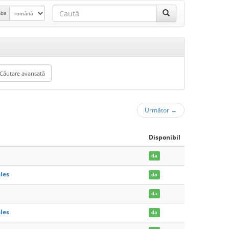
mba
Următor
→
Disponibil
da
les
da
da
les
da