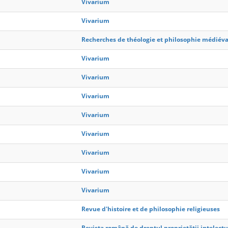
Vivarium
Vivarium
Recherches de théologie et philosophie médiéva
Vivarium
Vivarium
Vivarium
Vivarium
Vivarium
Vivarium
Vivarium
Vivarium
Revue d'histoire et de philosophie religieuses
Revista română de dreptul proprietății intelectu