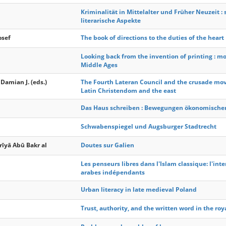
Kriminalität in Mittelalter und Früher Neuzeit : 
literarische Aspekte
osef
The book of directions to the duties of the heart
Looking back from the invention of printing : mo
Middle Ages
 Damian J. (eds.)
The Fourth Lateran Council and the crusade mov
Latin Christendom and the east
Das Haus schreiben : Bewegungen ökonomischen 
Schwabenspiegel und Augsburger Stadtrecht
̄yā Abū Bakr al
Doutes sur Galien
Les penseurs libres dans l'Islam classique: l'inte
arabes indépendants
Urban literacy in late medieval Poland
Trust, authority, and the written word in the r