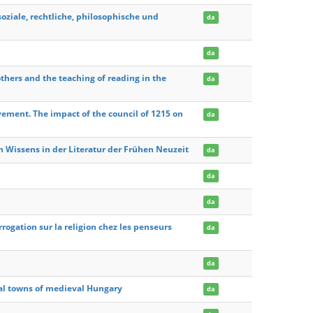
soziale, rechtliche, philosophische und
da
da
thers and the teaching of reading in the
da
ement. The impact of the council of 1215 on
da
Wissens in der Literatur der Frühen Neuzeit
da
da
da
rrogation sur la religion chez les penseurs
da
da
oyal towns of medieval Hungary
da