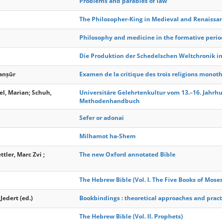
Problems and parables of law
The Philosopher-King in Medieval and Renaissa
Philosophy and medicine in the formative perio
Die Produktion der Schedelschen Weltchronik i
anṣūr
Examen de la critique des trois religions monoth
el, Marian; Schuh,
Universitäre Gelehrtenkultur vom 13.–16. Jahrhu
Methodenhandbuch
Sefer or adonai
Milhamot ha-Shem
tler, Marc Zvi ;
The new Oxford annotated Bible
The Hebrew Bible (Vol. I. The Five Books of Mose
Jedert (ed.)
Bookbindings : theoretical approaches and pract
The Hebrew Bible (Vol. II. Prophets)