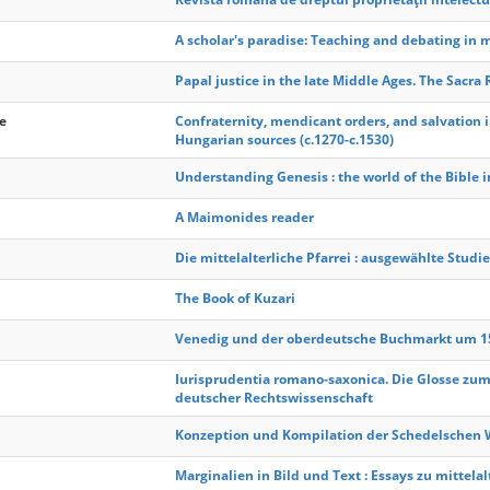
A scholar's paradise: Teaching and debating in 
Papal justice in the late Middle Ages. The Sacr
e
Confraternity, mendicant orders, and salvation i
Hungarian sources (c.1270-c.1530)
Understanding Genesis : the world of the Bible in
A Maimonides reader
Die mittelalterliche Pfarrei : ausgewählte Studi
The Book of Kuzari
Venedig und der oberdeutsche Buchmarkt um 1
Iurisprudentia romano-saxonica. Die Glosse zu
deutscher Rechtswissenschaft
Konzeption und Kompilation der Schedelschen 
Marginalien in Bild und Text : Essays zu mittela