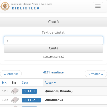
Centrul de Filosofie Antică şi Medievală
BIBLIOTECA
Caută
Text de căutat:
4251 rezultate
←
Anterior
Următor
→
Nr.
Tip
Cota
Autor
Quinones, Ricardo J.
QUI4.1
3551
Carte
Quintilianus
QUI1.2.1
3552
Carte