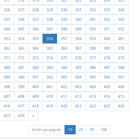
317
318
319
320
321
322
323
324
325
326
327
328
329
330
331
332
333
334
335
336
337
338
339
340
341
342
343
344
345
346
347
348
349
350
351
352
353
354
355
356
357
358
359
360
361
362
363
364
365
366
367
368
369
370
371
372
373
374
375
376
377
378
379
380
381
382
383
384
385
386
387
388
389
390
391
392
393
394
395
396
397
398
399
400
401
402
403
404
405
406
407
408
409
410
411
412
413
414
415
416
417
418
419
420
421
422
423
424
425
426
»
Intrări pe pagină:
10
25
50
100