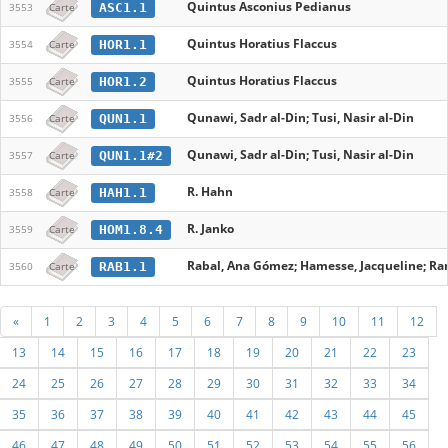
Quintus Asconius Pedianus
ASC1.1
3553
Carte
Quintus Horatius Flaccus
HOR1.1
3554
Carte
Quintus Horatius Flaccus
HOR1.2
3555
Carte
Qunawi, Sadr al-Din; Tusi, Nasir al-Din
QUN1.1
3556
Carte
Qunawi, Sadr al-Din; Tusi, Nasir al-Din
QUN1.1#2
3557
Carte
R. Hahn
HAH1.1
3558
Carte
R. Janko
HOM1.8.4
3559
Carte
Rabal, Ana Gómez; Hamesse, Jacqueline; Ram
RAB1.1
3560
Carte
«
1
2
3
4
5
6
7
8
9
10
11
12
13
14
15
16
17
18
19
20
21
22
23
24
25
26
27
28
29
30
31
32
33
34
35
36
37
38
39
40
41
42
43
44
45
46
47
48
49
50
51
52
53
54
55
56