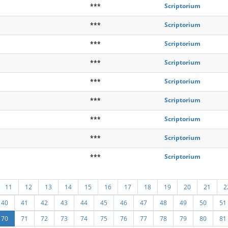
***
Scriptorium
***
Scriptorium
***
Scriptorium
***
Scriptorium
***
Scriptorium
***
Scriptorium
***
Scriptorium
***
Scriptorium
***
Scriptorium
11
12
13
14
15
16
17
18
19
20
21
2
40
41
42
43
44
45
46
47
48
49
50
51
70
71
72
73
74
75
76
77
78
79
80
81