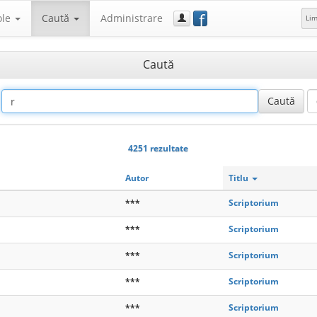
f
ole
Caută
Administrare
Li
Caută
4251 rezultate
Autor
Titlu
***
Scriptorium
***
Scriptorium
***
Scriptorium
***
Scriptorium
***
Scriptorium