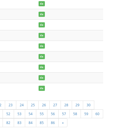
da
da
da
da
da
da
da
da
da
2
23
24
25
26
27
28
29
30
52
53
54
55
56
57
58
59
60
82
83
84
85
86
»