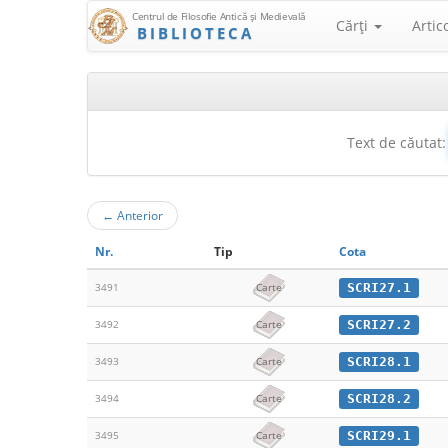
Centrul de Filosofie Antică şi Medievală
Cărţi
Artic
BIBLIOTECA
Text de căutat:
←
Anterior
Nr.
Tip
Cota
SCRI27.1
3491
Carte
SCRI27.2
3492
Carte
SCRI28.1
3493
Carte
SCRI28.2
3494
Carte
SCRI29.1
3495
Carte