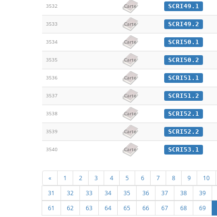
SCRI49.1
3532
Carte
SCRI49.2
3533
Carte
SCRI50.1
3534
Carte
SCRI50.2
3535
Carte
SCRI51.1
3536
Carte
SCRI51.2
3537
Carte
SCRI52.1
3538
Carte
SCRI52.2
3539
Carte
SCRI53.1
3540
Carte
«
1
2
3
4
5
6
7
8
9
10
31
32
33
34
35
36
37
38
39
61
62
63
64
65
66
67
68
69