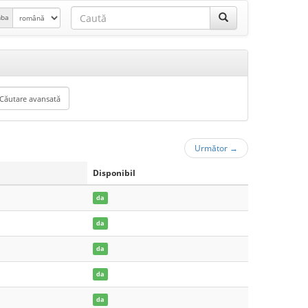
mba
Următor
→
Disponibil
da
da
da
da
da