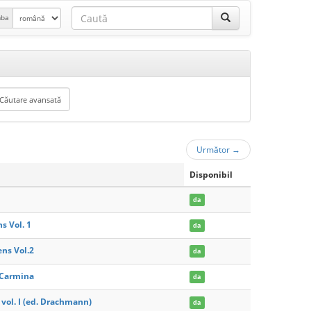
mba
Următor
→
Disponibil
da
s Vol. 1
da
ens Vol.2
da
i Carmina
da
 vol. I (ed. Drachmann)
da