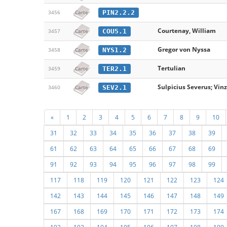
PIN2.2.2
3456
Carte
Courtenay, William
COU5.1
3457
Carte
Gregor von Nyssa
NYS1.2
3458
Carte
Tertulian
TER2.1
3459
Carte
Sulpicius Severus; Vin
SEV2.1
3460
Carte
«
1
2
3
4
5
6
7
8
9
10
31
32
33
34
35
36
37
38
39
61
62
63
64
65
66
67
68
69
91
92
93
94
95
96
97
98
99
117
118
119
120
121
122
123
124
142
143
144
145
146
147
148
149
167
168
169
170
171
172
173
174