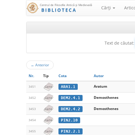
Centrul de Filosofie Antică şi Medievală
Cărţi
Artic
BIBLIOTECA
Text de căutat:
←
Anterior
Nr.
Tip
Cota
Autor
Aratum
ARA1.1
3451
Carte
Demosthenes
DEM2.4.1
3452
Carte
Demosthenes
DEM2.4.2
3453
Carte
PIN2.10
3454
Carte
PIN2.2.1
3455
Carte