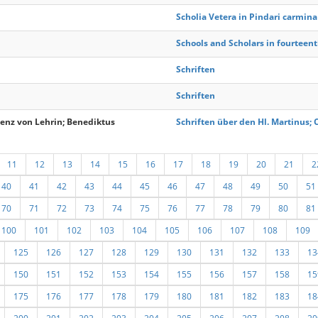
Scholia Vetera in Pindari carmina
Schools and Scholars in fourteen
Schriften
Schriften
zenz von Lehrin; Benediktus
Schriften über den Hl. Martinus
11
12
13
14
15
16
17
18
19
20
21
2
40
41
42
43
44
45
46
47
48
49
50
51
70
71
72
73
74
75
76
77
78
79
80
81
100
101
102
103
104
105
106
107
108
109
125
126
127
128
129
130
131
132
133
13
150
151
152
153
154
155
156
157
158
15
175
176
177
178
179
180
181
182
183
18