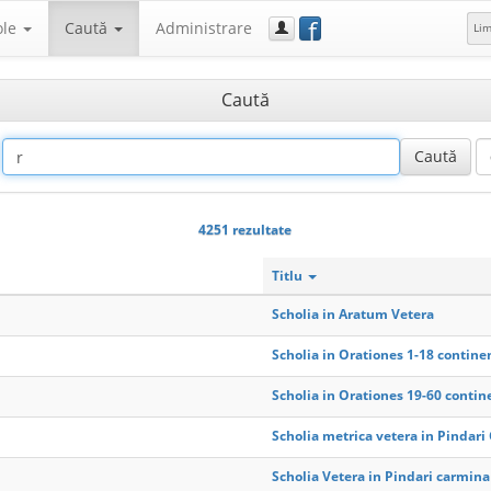
f
ole
Caută
Administrare
Li
Caută
4251 rezultate
Titlu
Scholia in Aratum Vetera
Scholia in Orationes 1-18 continen
Scholia in Orationes 19-60 contin
Scholia metrica vetera in Pindar
Scholia Vetera in Pindari carmina