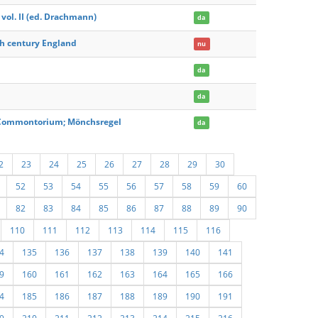
 vol. II (ed. Drachmann)
da
th century England
nu
da
da
; Commontorium; Mönchsregel
da
2
23
24
25
26
27
28
29
30
52
53
54
55
56
57
58
59
60
82
83
84
85
86
87
88
89
90
110
111
112
113
114
115
116
4
135
136
137
138
139
140
141
9
160
161
162
163
164
165
166
4
185
186
187
188
189
190
191