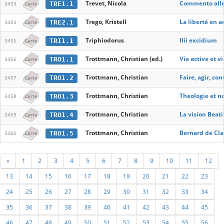
Trevet, Nicola
Commento alle
TRE1.1
3453
Carte
Trego, Kristell
La liberté en 
TRE2.1
3454
Carte
Triphiodorus
Ilii excidium
TRI1.1
3455
Carte
Trottmann, Christian (ed.)
Vie active et 
TRO1.1
3456
Carte
Trottmann, Christian
Faire, agir, c
TRO1.2
3457
Carte
Trottmann, Christian
Theologie et no
TRO1.3
3458
Carte
Trottmann, Christian
La vision Beati
TRO1.4
3459
Carte
Trottmann, Christian
Bernard de Clai
TRO1.5
3460
Carte
«
1
2
3
4
5
6
7
8
9
10
11
12
13
14
15
16
17
18
19
20
21
22
23
24
25
26
27
28
29
30
31
32
33
34
35
36
37
38
39
40
41
42
43
44
45
46
47
48
49
50
51
52
53
54
55
56