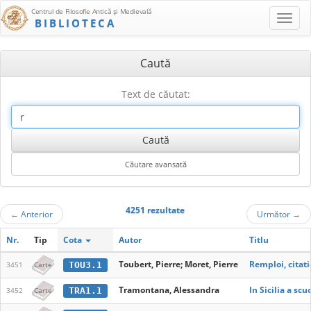
Centrul de Filosofie Antică şi Medievală
BIBLIOTECA
Caută
Text de căutat:
4251 rezultate
←
Anterior
Următor
→
Nr.
Tip
Cota
Autor
Titlu
Toubert, Pierre; Moret, Pierre
Remploi, citati
TOU3.1
3451
Carte
Tramontana, Alessandra
In Sicilia a sc
TRA1.1
3452
Carte