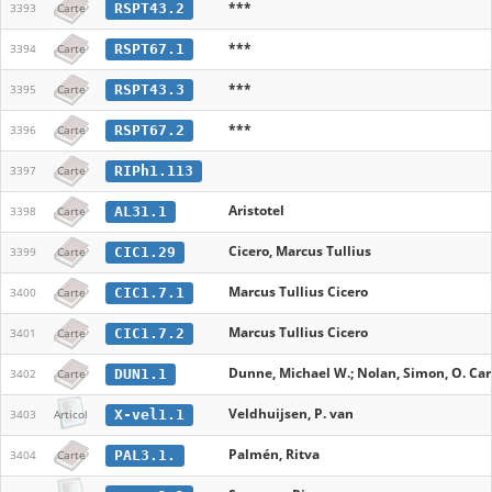
***
RSPT43.2
3393
Carte
***
RSPT67.1
3394
Carte
***
RSPT43.3
3395
Carte
***
RSPT67.2
3396
Carte
RIPh1.113
3397
Carte
Aristotel
AL31.1
3398
Carte
Cicero, Marcus Tullius
CIC1.29
3399
Carte
Marcus Tullius Cicero
CIC1.7.1
3400
Carte
Marcus Tullius Cicero
CIC1.7.2
3401
Carte
Dunne, Michael W.; Nolan, Simon, O. Car
DUN1.1
3402
Carte
Veldhuijsen, P. van
X-vel1.1
3403
Articol
Palmén, Ritva
PAL3.1.
3404
Carte