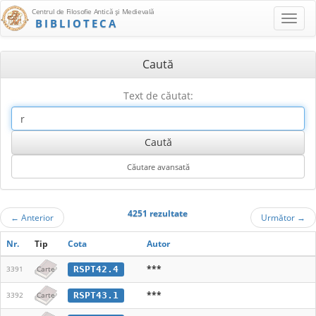
Centrul de Filosofie Antică şi Medievală
BIBLIOTECA
Caută
Text de căutat:
4251 rezultate
←
Anterior
Următor
→
Nr.
Tip
Cota
Autor
***
RSPT42.4
3391
Carte
***
RSPT43.1
3392
Carte