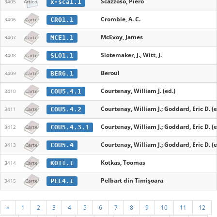
Scazzoso, Piero
x-sca1.1
3405
Articol
Crombie, A. C.
CRO1.1
3406
Carte
McEvoy, James
MCE1.1
3407
Carte
Slotemaker, J., Witt, J.
SLO1.1
3408
Carte
Beroul
BER6.1
3409
Carte
Courtenay, William J. (ed.)
COU5.4.1
3410
Carte
Courtenay, William J.; Goddard, Eric D. (e
COU5.4.2
3411
Carte
Courtenay, William J.; Goddard, Eric D. (e
COU5.4.3.1
3412
Carte
Courtenay, William J.; Goddard, Eric D. (e
COU5.4
3413
Carte
Kotkas, Toomas
KOT1.1
3414
Carte
Pelbart din Timișoara
PEL4.1
3415
Carte
«
1
2
3
4
5
6
7
8
9
10
11
12