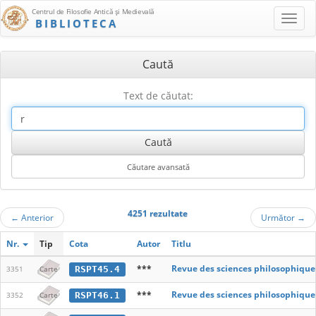
Centrul de Filosofie Antică şi Medievală
BIBLIOTECA
Caută
Text de căutat:
4251 rezultate
←
Anterior
Următor
→
Nr.
Tip
Cota
Autor
Titlu
***
Revue des sciences philosophique
RSPT45.4
3351
Carte
***
Revue des sciences philosophique
RSPT46.1
3352
Carte