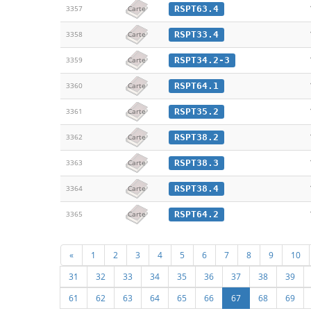
RSPT63.4
3357
Carte
RSPT33.4
3358
Carte
RSPT34.2-3
3359
Carte
RSPT64.1
3360
Carte
RSPT35.2
3361
Carte
RSPT38.2
3362
Carte
RSPT38.3
3363
Carte
RSPT38.4
3364
Carte
RSPT64.2
3365
Carte
«
1
2
3
4
5
6
7
8
9
10
31
32
33
34
35
36
37
38
39
61
62
63
64
65
66
67
68
69