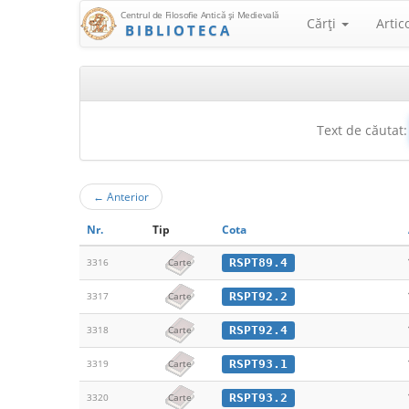
Centrul de Filosofie Antică şi Medievală
Cărţi
Artic
BIBLIOTECA
Text de căutat:
←
Anterior
Nr.
Tip
Cota
RSPT89.4
3316
Carte
RSPT92.2
3317
Carte
RSPT92.4
3318
Carte
RSPT93.1
3319
Carte
RSPT93.2
3320
Carte