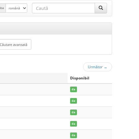
mba
Următor
→
Disponibil
da
da
da
da
da