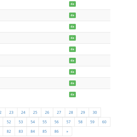
da
da
da
da
da
da
da
da
da
2
23
24
25
26
27
28
29
30
52
53
54
55
56
57
58
59
60
82
83
84
85
86
»