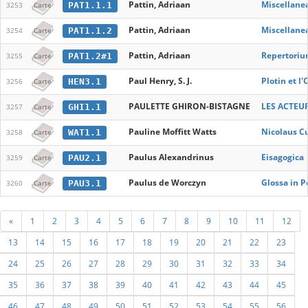
Pattin, Adriaan
Miscellanea
PAT1.1.1
3253
Carte
Pattin, Adriaan
Miscellanea
PAT1.1.2
3254
Carte
Pattin, Adriaan
Repertoriu
PAT1.2#1
3255
Carte
Paul Henry, S. J.
Plotin et l
HEN3.1
3256
Carte
PAULETTE GHIRON-BISTAGNE
LES ACTEU
GHI1.1
3257
Carte
Pauline Moffitt Watts
Nicolaus Cu
WAT1.1
3258
Carte
Paulus Alexandrinus
Eisagogica
PAU2.1
3259
Carte
Paulus de Worczyn
Glossa in P
PAU3.1
3260
Carte
«
1
2
3
4
5
6
7
8
9
10
11
12
13
14
15
16
17
18
19
20
21
22
23
24
25
26
27
28
29
30
31
32
33
34
35
36
37
38
39
40
41
42
43
44
45
46
47
48
49
50
51
52
53
54
55
56