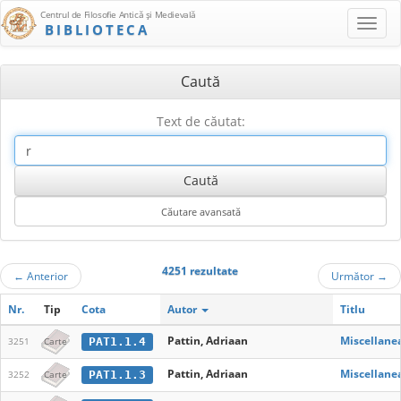
Centrul de Filosofie Antică şi Medievală
BIBLIOTECA
Caută
Text de căutat:
4251 rezultate
←
Anterior
Următor
→
Nr.
Tip
Cota
Autor
Titlu
Pattin, Adriaan
Miscellanea
PAT1.1.4
3251
Carte
Pattin, Adriaan
Miscellanea
PAT1.1.3
3252
Carte