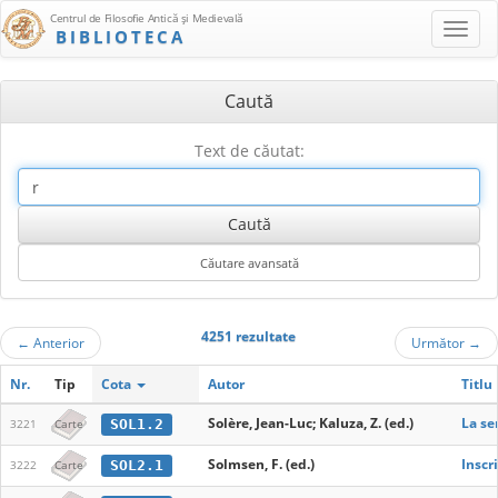
Centrul de Filosofie Antică şi Medievală
BIBLIOTECA
Caută
Text de căutat:
4251 rezultate
←
Anterior
Următor
→
Nr.
Tip
Cota
Autor
Titlu
Solère, Jean-Luc; Kaluza, Z. (ed.)
La se
SOL1.2
3221
Carte
Solmsen, F. (ed.)
Inscr
SOL2.1
3222
Carte