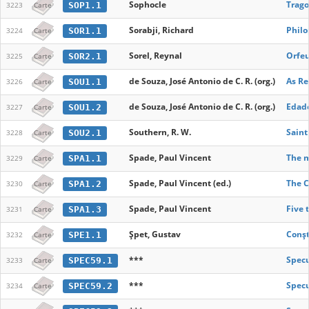
Sophocle
Trago
SOP1.1
3223
Carte
Sorabji, Richard
Philo
SOR1.1
3224
Carte
Sorel, Reynal
Orfeu
SOR2.1
3225
Carte
de Souza, José Antonio de C. R. (org.)
As Re
SOU1.1
3226
Carte
de Souza, José Antonio de C. R. (org.)
Edad
SOU1.2
3227
Carte
Southern, R. W.
Saint
SOU2.1
3228
Carte
Spade, Paul Vincent
The m
SPA1.1
3229
Carte
Spade, Paul Vincent (ed.)
The 
SPA1.2
3230
Carte
Spade, Paul Vincent
Five 
SPA1.3
3231
Carte
Șpet, Gustav
Conșt
SPE1.1
3232
Carte
***
Specu
SPEC59.1
3233
Carte
***
Specu
SPEC59.2
3234
Carte