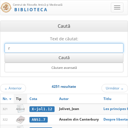
Centrul de Filosofie Antică şi Medievală
BIBLIOTECA
Caută
Text de căutat:
4251 rezultate
←
Anterior
Următor
→
Nr.
Tip
Cota
Autor
Titlu
Jolivet, Jean
Les principes 
X-jol1.12
321
Articol
Anselm din Canterbury
Despre liberta
ANS1.7
322
Carte