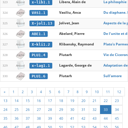
Libera, Alain de
La philosphie
x-lib1.1
323
Articol
Vasiliu, Anca
Du diaphane. 
VAS1.1
324
Carte
Jolivet, Jean
Aspects de la 
X-jol1.13
325
Articol
Abelard, Pierre
De l'unite et 
ABE1.1
326
Carte
Klibansky, Raymond
Plato's Parme
X-kli1.2
327
Articol
Plutarh
Vie de Ciceron
PLU1.4
328
Carte
Lagarde, George de
Adaptation de 
x-lag1.1
329
Articol
Plutarh
Sull'amore
PLU1.6
330
Carte
«
1
2
3
4
5
6
7
8
9
10
11
12
13
14
15
16
17
18
19
20
21
22
23
24
25
26
27
28
29
30
31
32
33
34
35
36
37
38
39
40
41
42
43
44
45
46
47
48
49
50
51
52
53
54
55
56