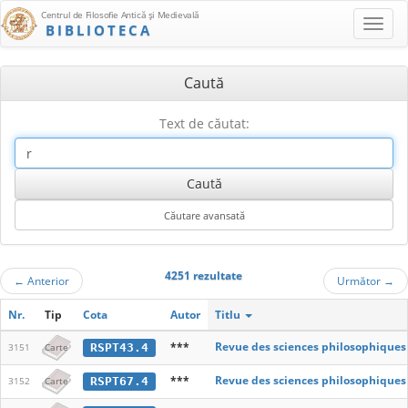
Centrul de Filosofie Antică şi Medievală
BIBLIOTECA
Caută
Text de căutat:
4251 rezultate
←
Anterior
Următor
→
Nr.
Tip
Cota
Autor
Titlu
***
Revue des sciences philosophiques
RSPT43.4
3151
Carte
***
Revue des sciences philosophiques
RSPT67.4
3152
Carte