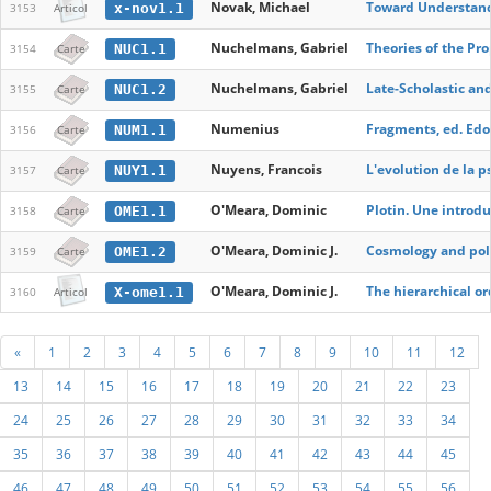
Novak, Michael
Toward Understandi
x-nov1.1
3153
Articol
Nuchelmans, Gabriel
Theories of the Pro
NUC1.1
3154
Carte
Nuchelmans, Gabriel
Late-Scholastic an
NUC1.2
3155
Carte
Numenius
Fragments, ed. Edo
NUM1.1
3156
Carte
Nuyens, Francois
L'evolution de la p
NUY1.1
3157
Carte
O'Meara, Dominic
Plotin. Une introd
OME1.1
3158
Carte
O'Meara, Dominic J.
Cosmology and polit
OME1.2
3159
Carte
O'Meara, Dominic J.
The hierarchical or
X-ome1.1
3160
Articol
«
1
2
3
4
5
6
7
8
9
10
11
12
13
14
15
16
17
18
19
20
21
22
23
24
25
26
27
28
29
30
31
32
33
34
35
36
37
38
39
40
41
42
43
44
45
46
47
48
49
50
51
52
53
54
55
56