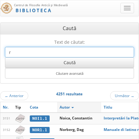
Centrul de Filosofie Antică şi Medievală
BIBLIOTECA
Caută
Text de căutat:
4251 rezultate
←
Anterior
Următor
→
Nr.
Tip
Cota
Autor
Titlu
Noica, Constantin
Interpretări la Pla
NOI1.1
3151
Carte
Norberg, Dag
Manuale di latino 
NOR1.1
3152
Carte