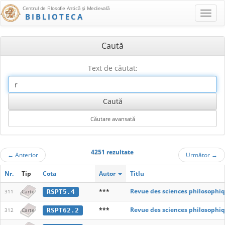
Centrul de Filosofie Antică şi Medievală
BIBLIOTECA
Caută
Text de căutat:
4251 rezultate
←
Anterior
Următor
→
Nr.
Tip
Cota
Autor
Titlu
***
Revue des sciences philosophiq
RSPT5.4
311
Carte
***
Revue des sciences philosophiq
RSPT62.2
312
Carte