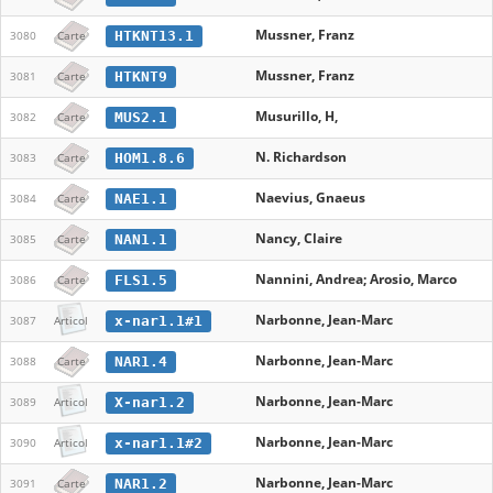
Mussner, Franz
HTKNT13.1
3080
Carte
Mussner, Franz
HTKNT9
3081
Carte
Musurillo, H,
MUS2.1
3082
Carte
N. Richardson
HOM1.8.6
3083
Carte
Naevius, Gnaeus
NAE1.1
3084
Carte
Nancy, Claire
NAN1.1
3085
Carte
Nannini, Andrea; Arosio, Marco
FLS1.5
3086
Carte
Narbonne, Jean-Marc
x-nar1.1#1
3087
Articol
Narbonne, Jean-Marc
NAR1.4
3088
Carte
Narbonne, Jean-Marc
X-nar1.2
3089
Articol
Narbonne, Jean-Marc
x-nar1.1#2
3090
Articol
Narbonne, Jean-Marc
NAR1.2
3091
Carte