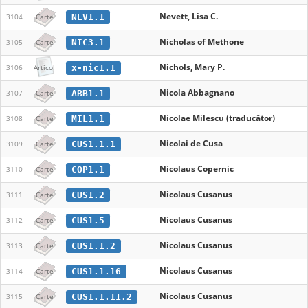
Nevett, Lisa C.
NEV1.1
3104
Carte
Nicholas of Methone
NIC3.1
3105
Carte
Nichols, Mary P.
x-nic1.1
3106
Articol
Nicola Abbagnano
ABB1.1
3107
Carte
Nicolae Milescu (traducător)
MIL1.1
3108
Carte
Nicolai de Cusa
CUS1.1.1
3109
Carte
Nicolaus Copernic
COP1.1
3110
Carte
Nicolaus Cusanus
CUS1.2
3111
Carte
Nicolaus Cusanus
CUS1.5
3112
Carte
Nicolaus Cusanus
CUS1.1.2
3113
Carte
Nicolaus Cusanus
CUS1.1.16
3114
Carte
Nicolaus Cusanus
CUS1.1.11.2
3115
Carte