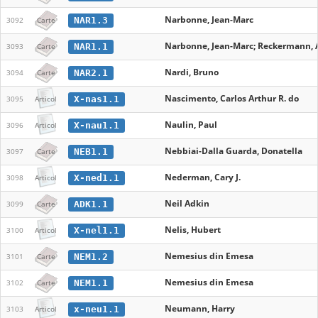
Narbonne, Jean-Marc
NAR1.3
3092
Carte
Narbonne, Jean-Marc; Reckermann, A
NAR1.1
3093
Carte
Nardi, Bruno
NAR2.1
3094
Carte
Nascimento, Carlos Arthur R. do
X-nas1.1
3095
Articol
Naulin, Paul
X-nau1.1
3096
Articol
Nebbiai-Dalla Guarda, Donatella
NEB1.1
3097
Carte
Nederman, Cary J.
X-ned1.1
3098
Articol
Neil Adkin
ADK1.1
3099
Carte
Nelis, Hubert
X-nel1.1
3100
Articol
Nemesius din Emesa
NEM1.2
3101
Carte
Nemesius din Emesa
NEM1.1
3102
Carte
Neumann, Harry
x-neu1.1
3103
Articol