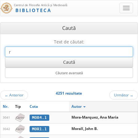
Centrul de Filosofie Antică şi Medievală
BIBLIOTECA
Caută
Text de căutat:
4251 rezultate
←
Anterior
Următor
→
Nr.
Tip
Cota
Autor
Mora-Marquez, Ana María
MOR4.1
3041
Carte
Morall, John B.
MOR1.1
3042
Carte