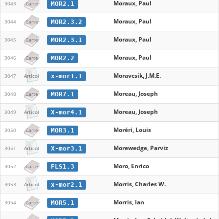
Moraux, Paul
MOR2.1
3043
Carte
Moraux, Paul
MOR2.3.2
3044
Carte
Moraux, Paul
MOR2.3.1
3045
Carte
Moraux, Paul
MOR2.2
3046
Carte
Moravcsik, J.M.E.
x-mor1.1
3047
Articol
Moreau, Joseph
MOR7.1
3048
Carte
Moreau, Joseph
X-mor4.1
3049
Articol
Moréri, Louis
MOR3.1
3050
Carte
Morewedge, Parviz
X-mor3.1
3051
Articol
Moro, Enrico
FLS1.3
3052
Carte
Morris, Charles W.
x-mor2.1
3053
Articol
Morris, Ian
MOR5.1
3054
Carte