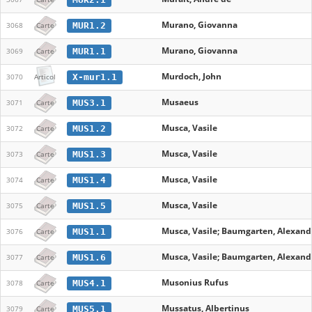
Murano, Giovanna
MUR1.2
3068
Carte
Murano, Giovanna
MUR1.1
3069
Carte
Murdoch, John
X-mur1.1
3070
Articol
Musaeus
MUS3.1
3071
Carte
Musca, Vasile
MUS1.2
3072
Carte
Musca, Vasile
MUS1.3
3073
Carte
Musca, Vasile
MUS1.4
3074
Carte
Musca, Vasile
MUS1.5
3075
Carte
Musca, Vasile; Baumgarten, Alexande
MUS1.1
3076
Carte
Musca, Vasile; Baumgarten, Alexande
MUS1.6
3077
Carte
Musonius Rufus
MUS4.1
3078
Carte
Mussatus, Albertinus
MUS5.1
3079
Carte