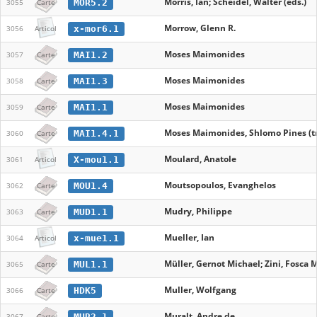
Morris, Ian; Scheidel, Walter (eds.)
MOR5.2
3055
Carte
Morrow, Glenn R.
x-mor6.1
3056
Articol
Moses Maimonides
MAI1.2
3057
Carte
Moses Maimonides
MAI1.3
3058
Carte
Moses Maimonides
MAI1.1
3059
Carte
Moses Maimonides, Shlomo Pines (trad
MAI1.4.1
3060
Carte
Moulard, Anatole
X-mou1.1
3061
Articol
Moutsopoulos, Evanghelos
MOU1.4
3062
Carte
Mudry, Philippe
MUD1.1
3063
Carte
Mueller, Ian
x-mue1.1
3064
Articol
Müller, Gernot Michael; Zini, Fosca M
MUL1.1
3065
Carte
Muller, Wolfgang
HDK5
3066
Carte
Muralt, Andre de
MUR2.1
3067
Carte