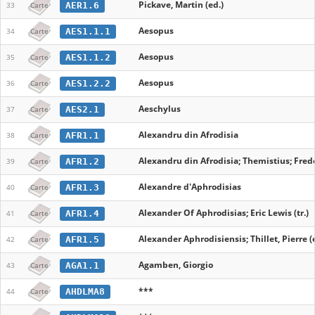
Pickave, Martin (ed.)
AER1.6
33
Carte
Aesopus
AES1.1.1
34
Carte
Aesopus
AES1.1.2
35
Carte
Aesopus
AES1.2.2
36
Carte
Aeschylus
AES2.1
37
Carte
Alexandru din Afrodisia
AFR1.1
38
Carte
Alexandru din Afrodisia; Themistius; Frede
AFR1.2
39
Carte
Alexandre d'Aphrodisias
AFR1.3
40
Carte
Alexander Of Aphrodisias; Eric Lewis (tr.)
AFR1.4
41
Carte
Alexander Aphrodisiensis; Thillet, Pierre (
AFR1.5
42
Carte
Agamben, Giorgio
AGA1.1
43
Carte
***
AHDLMA8
44
Carte