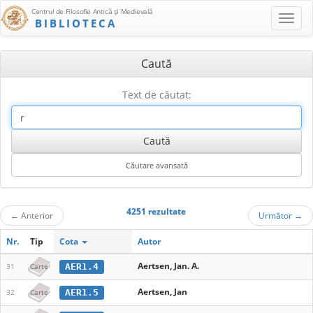
Centrul de Filosofie Antică şi Medievală
BIBLIOTECA
Caută
Text de căutat:
4251 rezultate
←
Anterior
Următor
→
Nr.
Tip
Cota
Autor
Aertsen, Jan. A.
AER1.4
31
Carte
Aertsen, Jan
AER1.5
32
Carte