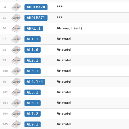
***
AHDLMA70
94
Carte
***
AHDLMA71
95
Carte
Ahrens, L. (ed.)
AHR1.1
96
Carte
Aristotel
AL1.1
97
Carte
Aristotel
AL1.6
98
Carte
Aristotel
AL2.1
99
Carte
Aristotel
AL3.1
100
Carte
Aristotel
AL4.1-4
101
Carte
Aristotel
AL5.1
102
Carte
Aristotel
AL6.1
103
Carte
Aristotel
AL7.2
104
Carte
Aristotel
AL9.1
105
Carte