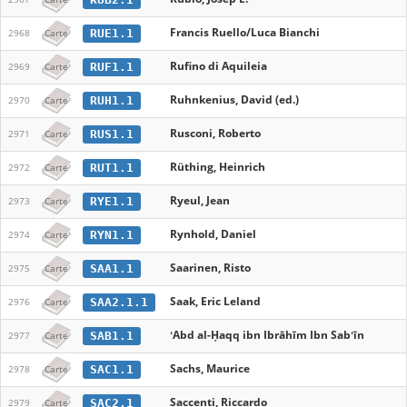
Francis Ruello/Luca Bianchi
RUE1.1
2968
Carte
Rufino di Aquileia
RUF1.1
2969
Carte
Ruhnkenius, David (ed.)
RUH1.1
2970
Carte
Rusconi, Roberto
RUS1.1
2971
Carte
Rüthing, Heinrich
RUT1.1
2972
Carte
Ryeul, Jean
RYE1.1
2973
Carte
Rynhold, Daniel
RYN1.1
2974
Carte
Saarinen, Risto
SAA1.1
2975
Carte
Saak, Eric Leland
SAA2.1.1
2976
Carte
ʻAbd al-Ḥaqq ibn Ibrāhīm Ibn Sabʻīn
SAB1.1
2977
Carte
Sachs, Maurice
SAC1.1
2978
Carte
Saccenti, Riccardo
SAC2.1
2979
Carte