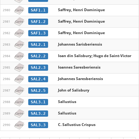
Saffrey, Henri Dominique
SAF1.1
2980
Carte
Saffrey, Henri Dominique
SAF1.2
2981
Carte
Saffrey, Henri Dominique
SAF1.3
2982
Carte
Johannes Sarisberiensis
SAL2.1
2983
Carte
Ioan din Salisbury; Hugo de Saint-Victor
SAL2.2
2984
Carte
Ioannes Saresberiensis
SAL2.3
2985
Carte
Johannes Saresberiensis
SAL2.4
2986
Carte
John of Salisbury
SAL2.5
2987
Carte
Sallustius
SAL3.1
2988
Carte
Sallustius
SAL3.2
2989
Carte
C. Sallustius Crispus
SAL3.3
2990
Carte