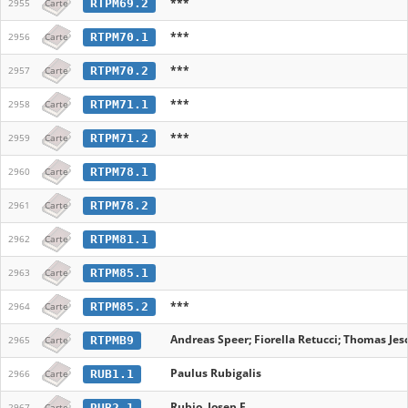
***
RTPM69.2
2955
Carte
***
RTPM70.1
2956
Carte
***
RTPM70.2
2957
Carte
***
RTPM71.1
2958
Carte
***
RTPM71.2
2959
Carte
RTPM78.1
2960
Carte
RTPM78.2
2961
Carte
RTPM81.1
2962
Carte
RTPM85.1
2963
Carte
***
RTPM85.2
2964
Carte
Andreas Speer; Fiorella Retucci; Thomas Jes
RTPMB9
2965
Carte
Paulus Rubigalis
RUB1.1
2966
Carte
Rubio, Josep E.
RUB2.1
2967
Carte