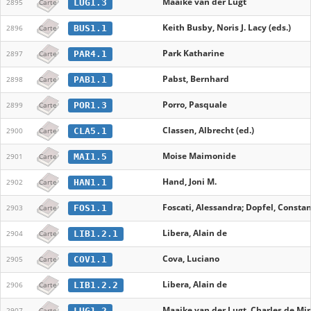
Maaike van der Lugt
LUG1.3
2895
Carte
Keith Busby, Noris J. Lacy (eds.)
BUS1.1
2896
Carte
Park Katharine
PAR4.1
2897
Carte
Pabst, Bernhard
PAB1.1
2898
Carte
Porro, Pasquale
POR1.3
2899
Carte
Classen, Albrecht (ed.)
CLA5.1
2900
Carte
Moise Maimonide
MAI1.5
2901
Carte
Hand, Joni M.
HAN1.1
2902
Carte
Foscati, Alessandra; Dopfel, Constan
FOS1.1
2903
Carte
Libera, Alain de
LIB1.2.1
2904
Carte
Cova, Luciano
COV1.1
2905
Carte
Libera, Alain de
LIB1.2.2
2906
Carte
Maaike van der Lugt, Charles de Mi
LUG1.2
2907
Carte