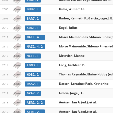
Duba, William O.
DUB2.1
2908
Carte
Barber, Kenneth F.; Garcia, Jorge J. E.
BAR7.1
2909
Carte
Kogel, Julius
KOG1.1
2910
Carte
Moses Maimonides, Shlomo Pines (tra
MAI1.4.1
2911
Carte
Moise Maimonide, Shlomo Pines (ed.)
MAI1.4.2
2912
Carte
Mctavish, Lianne
MCT1.1
2913
Carte
Long, Kathleen P.
LON3.1
2914
Carte
Thomas Raynalde, Elaine Hobby (ed.
HOB1.1
2915
Carte
Daston, Lorraine; Park, Katharine
DAS2.1
2916
Carte
Gracia, Jorge J. E.
GRA2.2
2917
Carte
Aertsen, Ian A. (ed.); et al.
AER1.2.2
2918
Carte
Aertsen, Ian A. (ed.); et al.
AER1.2.1
2919
Carte