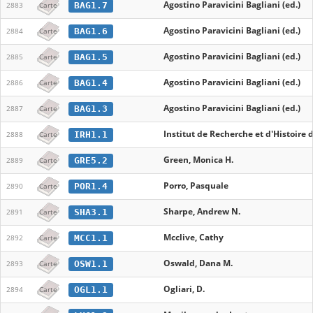
Agostino Paravicini Bagliani (ed.)
BAG1.7
2883
Carte
Agostino Paravicini Bagliani (ed.)
BAG1.6
2884
Carte
Agostino Paravicini Bagliani (ed.)
BAG1.5
2885
Carte
Agostino Paravicini Bagliani (ed.)
BAG1.4
2886
Carte
Agostino Paravicini Bagliani (ed.)
BAG1.3
2887
Carte
Institut de Recherche et d'Histoire 
IRH1.1
2888
Carte
Green, Monica H.
GRE5.2
2889
Carte
Porro, Pasquale
POR1.4
2890
Carte
Sharpe, Andrew N.
SHA3.1
2891
Carte
Mcclive, Cathy
MCC1.1
2892
Carte
Oswald, Dana M.
OSW1.1
2893
Carte
Ogliari, D.
OGL1.1
2894
Carte