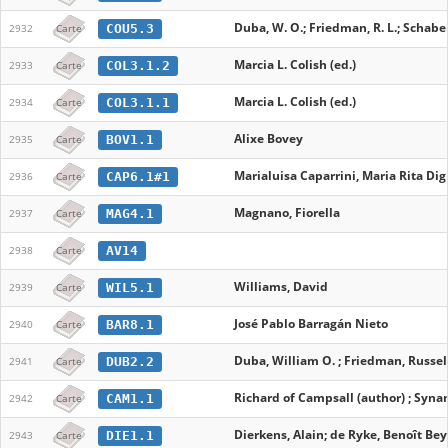
Duba, W. O.; Friedman, R. L.; Schabel,
COU5.3
2932
Carte
Marcia L. Colish (ed.)
COL3.1.2
2933
Carte
Marcia L. Colish (ed.)
COL3.1.1
2934
Carte
Alixe Bovey
BOV1.1
2935
Carte
Marialuisa Caparrini, Maria Rita Digil
CAP6.1#1
2936
Carte
Magnano, Fiorella
MAG4.1
2937
Carte
AV14
2938
Carte
Williams, David
WIL5.1
2939
Carte
José Pablo Barragán Nieto
BAR8.1
2940
Carte
Duba, William O. ; Friedman, Russell 
DUB2.2
2941
Carte
Richard of Campsall (author) ; Synan
CAM1.1
2942
Carte
Dierkens, Alain; de Ryke, Benoît Beye
DIE1.1
2943
Carte