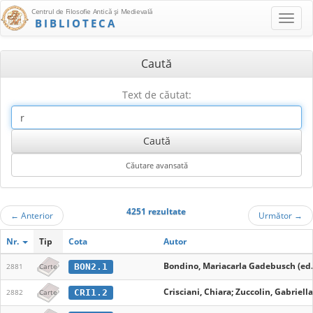
Centrul de Filosofie Antică şi Medievală
BIBLIOTECA
Caută
Text de căutat:
4251 rezultate
←
Anterior
Următor
→
Nr.
Tip
Cota
Autor
Bondino, Mariacarla Gadebusch (ed.
BON2.1
2881
Carte
Crisciani, Chiara; Zuccolin, Gabriella
CRI1.2
2882
Carte