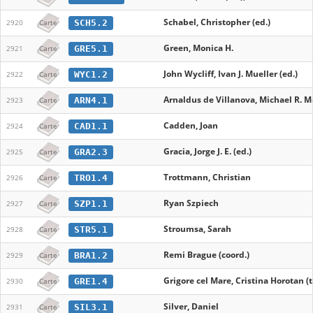
Schabel, Christopher (ed.)
SCH5.2
2920
Carte
Green, Monica H.
GRE5.1
2921
Carte
John Wycliff, Ivan J. Mueller (ed.)
WYC1.2
2922
Carte
Arnaldus de Villanova, Michael R. M
ARN4.1
2923
Carte
Cadden, Joan
CAD1.1
2924
Carte
Gracia, Jorge J. E. (ed.)
GRA2.3
2925
Carte
Trottmann, Christian
TRO1.4
2926
Carte
Ryan Szpiech
SZP1.1
2927
Carte
Stroumsa, Sarah
STR5.1
2928
Carte
Remi Brague (coord.)
BRA1.2
2929
Carte
Grigore cel Mare, Cristina Horotan (t
GRE1.4
2930
Carte
Silver, Daniel
SIL3.1
2931
Carte