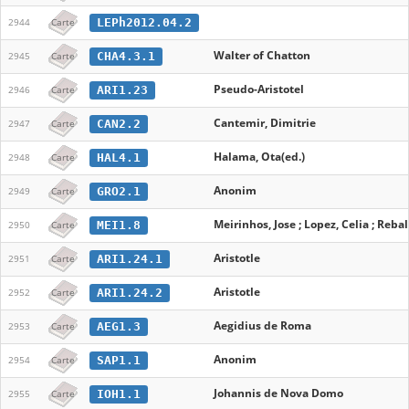
LEPh2012.04.2
2944
Carte
Walter of Chatton
CHA4.3.1
2945
Carte
Pseudo-Aristotel
ARI1.23
2946
Carte
Cantemir, Dimitrie
CAN2.2
2947
Carte
Halama, Ota(ed.)
HAL4.1
2948
Carte
Anonim
GRO2.1
2949
Carte
Meirinhos, Jose ; Lopez, Celia ; Rebal
MEI1.8
2950
Carte
Aristotle
ARI1.24.1
2951
Carte
Aristotle
ARI1.24.2
2952
Carte
Aegidius de Roma
AEG1.3
2953
Carte
Anonim
SAP1.1
2954
Carte
Johannis de Nova Domo
IOH1.1
2955
Carte