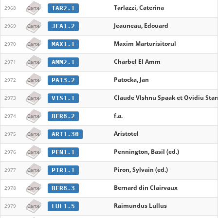
Tarlazzi, Caterina
TAR2.1
2968
Carte
Jeauneau, Edouard
JEA1.2
2969
Carte
Maxim Marturisitorul
MAX1.1
2970
Carte
Charbel El Amm
AMM2.1
2971
Carte
Patocka, Jan
PAT3.2
2972
Carte
Claude VIshnu Spaak et Ovidiu Stanc
VIS1.1
2973
Carte
f.a.
BER8.2
2974
Carte
Aristotel
ARI1.30
2975
Carte
Pennington, Basil (ed.)
PEN1.1
2976
Carte
Piron, Sylvain (ed.)
PIR1.1
2977
Carte
Bernard din Clairvaux
BER8.3
2978
Carte
Raimundus Lullus
LUL1.5
2979
Carte