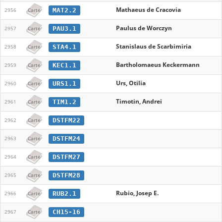
Mathaeus de Cracovia
MAT2.2
2956
Carte
Paulus de Worczyn
PAU3.1
2957
Carte
Stanislaus de Scarbimiria
STA4.1
2958
Carte
Bartholomaeus Keckermann
KEC1.1
2959
Carte
Urs, Otilia
URS1.1
2960
Carte
Timotin, Andrei
TIM1.2
2961
Carte
DSTFM22
2962
Carte
DSTFM24
2963
Carte
DSTFM27
2964
Carte
DSTFM28
2965
Carte
Rubio, Josep E.
RUB2.1
2966
Carte
CH15-16
2967
Carte