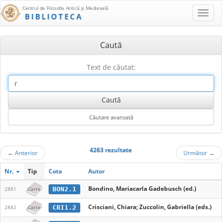
Centrul de Filosofie Antică şi Medievală
BIBLIOTECA
Caută
Text de căutat:
4263 rezultate
←
Anterior
Următor
→
Nr.
Tip
Cota
Autor
Bondino, Mariacarla Gadebusch (ed.)
BON2.1
2881
Carte
Crisciani, Chiara; Zuccolin, Gabriella (eds.)
CRI1.2
2882
Carte