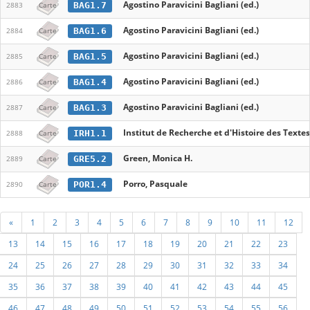
Agostino Paravicini Bagliani (ed.)
BAG1.7
2883
Carte
Agostino Paravicini Bagliani (ed.)
BAG1.6
2884
Carte
Agostino Paravicini Bagliani (ed.)
BAG1.5
2885
Carte
Agostino Paravicini Bagliani (ed.)
BAG1.4
2886
Carte
Agostino Paravicini Bagliani (ed.)
BAG1.3
2887
Carte
Institut de Recherche et d'Histoire des Textes
IRH1.1
2888
Carte
Green, Monica H.
GRE5.2
2889
Carte
Porro, Pasquale
POR1.4
2890
Carte
«
1
2
3
4
5
6
7
8
9
10
11
12
13
14
15
16
17
18
19
20
21
22
23
24
25
26
27
28
29
30
31
32
33
34
35
36
37
38
39
40
41
42
43
44
45
46
47
48
49
50
51
52
53
54
55
56