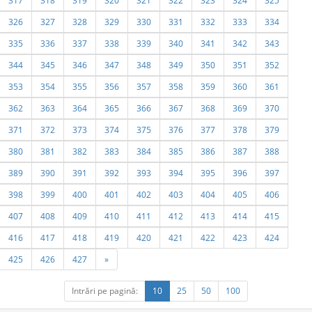
317
318
319
320
321
322
323
324
325
326
327
328
329
330
331
332
333
334
335
336
337
338
339
340
341
342
343
344
345
346
347
348
349
350
351
352
353
354
355
356
357
358
359
360
361
362
363
364
365
366
367
368
369
370
371
372
373
374
375
376
377
378
379
380
381
382
383
384
385
386
387
388
389
390
391
392
393
394
395
396
397
398
399
400
401
402
403
404
405
406
407
408
409
410
411
412
413
414
415
416
417
418
419
420
421
422
423
424
425
426
427
»
Intrări pe pagină:
10
25
50
100