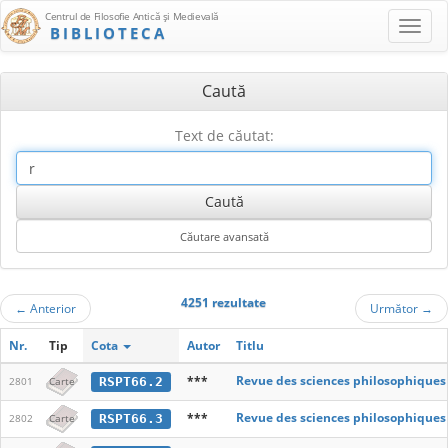
Centrul de Filosofie Antică şi Medievală
BIBLIOTECA
Caută
Text de căutat:
4251 rezultate
←
Anterior
Următor
→
Nr.
Tip
Cota
Autor
Titlu
***
Revue des sciences philosophiques
RSPT66.2
2801
Carte
***
Revue des sciences philosophiques
RSPT66.3
2802
Carte