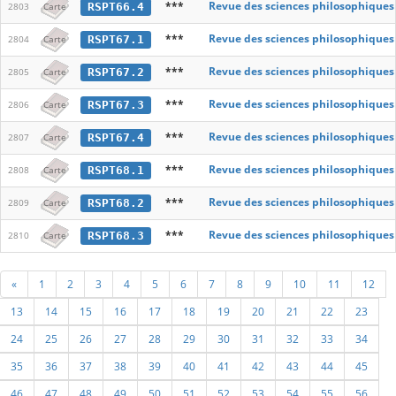
***
Revue des sciences philosophiques
RSPT66.4
2803
Carte
***
Revue des sciences philosophiques
RSPT67.1
2804
Carte
***
Revue des sciences philosophiques
RSPT67.2
2805
Carte
***
Revue des sciences philosophiques
RSPT67.3
2806
Carte
***
Revue des sciences philosophiques
RSPT67.4
2807
Carte
***
Revue des sciences philosophiques
RSPT68.1
2808
Carte
***
Revue des sciences philosophiques
RSPT68.2
2809
Carte
***
Revue des sciences philosophiques
RSPT68.3
2810
Carte
«
1
2
3
4
5
6
7
8
9
10
11
12
13
14
15
16
17
18
19
20
21
22
23
24
25
26
27
28
29
30
31
32
33
34
35
36
37
38
39
40
41
42
43
44
45
46
47
48
49
50
51
52
53
54
55
56