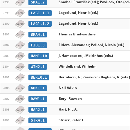
Šmahel, František (ed.); Pavlicek, Ota (col
SMA1.2
2798
Carte
Lagerlund, Henrik (ed.)
LAG1.1.1
2799
Carte
Lagerlund, Henrik (ed.)
LAG1.1.2
2800
Carte
Thomas Bradwardine
BRA4.1
2801
Carte
Fidora, Alexander; Polloni, Nicola (ed.)
FID1.3
2802
Carte
J. Hamesse et J. Meirinhos (eds.)
HAM1.10
2803
Carte
Windelband, Wilhelm
WIN2.1
2804
Carte
Bertolacci, A.; Paravicini Bagliani, A. (eds.)
BER10.1
2805
Carte
Neil Adkin
ADK1.1
2806
Carte
Beryl Rawson
RAW1.1
2807
Carte
Hart, H.L.A.
HAR2.1
2808
Carte
Struck, Peter T.
STR4.1
2809
Carte