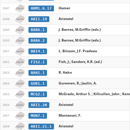
Homer
HOM1.6.17
2847
Carte
Aristotel
ARI1.19
2848
Carte
J. Barnes, M.Griffin (eds.)
BAR6.1
2849
Carte
J. Barnes, M.Griffin (eds.)
BAR6.2
2850
Carte
L. Brisson, J.F. Pradeau
BRI4.1
2851
Carte
Fish, J.; Sanders, K.R. (ed.)
FIS2.1
2852
Carte
R. Hahn
HAH1.1
2853
Carte
Guremen, R.; Jaulin, A.
GUR1.1
2854
Carte
McGrade, Arthur S. ; Killcullen, John ; Ke
MCG2.1
2855
Carte
Aristotel
ARI1.20
2856
Carte
Montanari, F.
MON7.1
2857
Carte
Aristotel
ARI1.21.1
2858
Carte