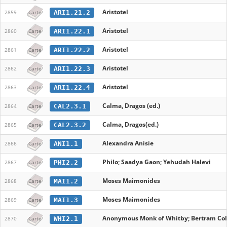
Aristotel
ARI1.21.2
2859
Carte
Aristotel
ARI1.22.1
2860
Carte
Aristotel
ARI1.22.2
2861
Carte
Aristotel
ARI1.22.3
2862
Carte
Aristotel
ARI1.22.4
2863
Carte
Calma, Dragos (ed.)
CAL2.3.1
2864
Carte
Calma, Dragos(ed.)
CAL2.3.2
2865
Carte
Alexandra Anisie
ANI1.1
2866
Carte
Philo; Saadya Gaon; Yehudah Halevi
PHI2.2
2867
Carte
Moses Maimonides
MAI1.2
2868
Carte
Moses Maimonides
MAI1.3
2869
Carte
Anonymous Monk of Whitby; Bertram Colg
WHI2.1
2870
Carte