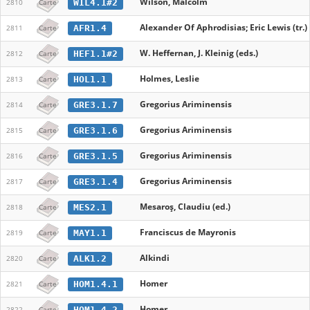
Wilson, Malcolm
WIL4.1#2
2810
Carte
Alexander Of Aphrodisias; Eric Lewis (tr.)
AFR1.4
2811
Carte
W. Heffernan, J. Kleinig (eds.)
HEF1.1#2
2812
Carte
Holmes, Leslie
HOL1.1
2813
Carte
Gregorius Ariminensis
GRE3.1.7
2814
Carte
Gregorius Ariminensis
GRE3.1.6
2815
Carte
Gregorius Ariminensis
GRE3.1.5
2816
Carte
Gregorius Ariminensis
GRE3.1.4
2817
Carte
Mesaroş, Claudiu (ed.)
MES2.1
2818
Carte
Franciscus de Mayronis
MAY1.1
2819
Carte
Alkindi
ALK1.2
2820
Carte
Homer
HOM1.4.1
2821
Carte
Homer
HOM1.4.2
2822
Carte