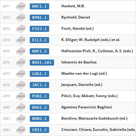
Hackett, M.B.
HAC1.1
2871
Carte
Rynhold, Daniel
RYN1.1
2872
Carte
Fisch, Harold (ed.)
FIS3.1
2873
Carte
K. Elliger; W. Rudolph (eds.) et al.
ELL1.1
2874
Carte
Hofmeister-Pich, R., Culleton, A. S. (eds.)
HOF1.2
2875
Carte
Iohannis de Basilea
BAS1.2#1
2876
Carte
Maaike van der Lugt (ed.)
LUG1.1
2877
Carte
Jacquart, Danielle (ed.)
JAC1.1
2878
Carte
Pibiri, Eva; Abbott, Fanny (eds.)
PIB1.1
2879
Carte
Agostino Paravicini Bagliani
BAG1.2
2880
Carte
Bondino, Mariacarla Gadebusch (ed.)
BON2.1
2881
Carte
Crisciani, Chiara; Zuccolin, Gabriella (eds.
CRI1.2
2882
Carte