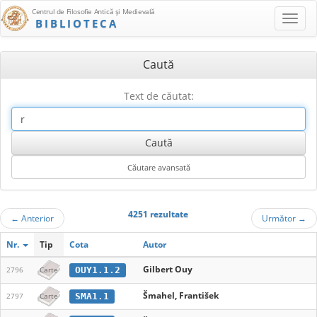
Centrul de Filosofie Antică şi Medievală
BIBLIOTECA
Caută
Text de căutat:
4251 rezultate
←
Anterior
Următor
→
Nr.
Tip
Cota
Autor
Gilbert Ouy
OUY1.1.2
2796
Carte
Šmahel, František
SMA1.1
2797
Carte