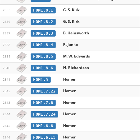
G. S. Kirk
HOM1.8.1
2835
Carte
G. S. Kirk
HOM1.8.2
2836
Carte
B. Hainsworth
HOM1.8.3
2837
Carte
R. Janko
HOM1.8.4
2838
Carte
M. W. Edwards
HOM1.8.5
2839
Carte
N. Richardson
HOM1.8.6
2840
Carte
Homer
HOM1.5
2841
Carte
Homer
HOM1.7.22
2842
Carte
Homer
HOM1.7.6
2843
Carte
Homer
HOM1.7.24
2844
Carte
Homer
HOM1.6.6
2845
Carte
Homer
HOM1.6.13
2846
Carte