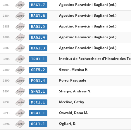
Agostino Paravicini Bagliani (ed.)
BAG1.7
2883
Carte
Agostino Paravicini Bagliani (ed.)
BAG1.6
2884
Carte
Agostino Paravicini Bagliani (ed.)
BAG1.5
2885
Carte
Agostino Paravicini Bagliani (ed.)
BAG1.4
2886
Carte
Agostino Paravicini Bagliani (ed.)
BAG1.3
2887
Carte
Institut de Recherche et d'Histoire des T
IRH1.1
2888
Carte
Green, Monica H.
GRE5.2
2889
Carte
Porro, Pasquale
POR1.4
2890
Carte
Sharpe, Andrew N.
SHA3.1
2891
Carte
Mcclive, Cathy
MCC1.1
2892
Carte
Oswald, Dana M.
OSW1.1
2893
Carte
Ogliari, D.
OGL1.1
2894
Carte