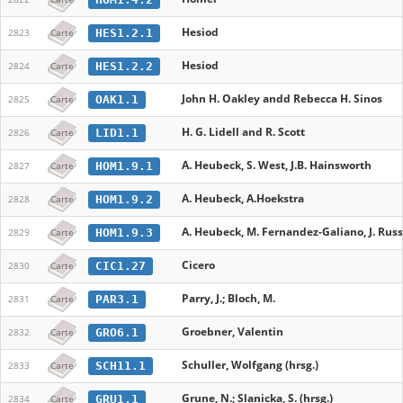
Hesiod
HES1.2.1
2823
Carte
Hesiod
HES1.2.2
2824
Carte
John H. Oakley andd Rebecca H. Sinos
OAK1.1
2825
Carte
H. G. Lidell and R. Scott
LID1.1
2826
Carte
A. Heubeck, S. West, J.B. Hainsworth
HOM1.9.1
2827
Carte
A. Heubeck, A.Hoekstra
HOM1.9.2
2828
Carte
A. Heubeck, M. Fernandez-Galiano, J. Rus
HOM1.9.3
2829
Carte
Cicero
CIC1.27
2830
Carte
Parry, J.; Bloch, M.
PAR3.1
2831
Carte
Groebner, Valentin
GRO6.1
2832
Carte
Schuller, Wolfgang (hrsg.)
SCH11.1
2833
Carte
Grune, N.; Slanicka, S. (hrsg.)
GRU1.1
2834
Carte