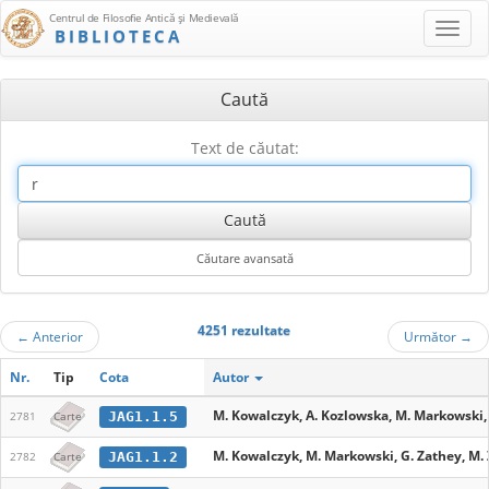
Centrul de Filosofie Antică şi Medievală
BIBLIOTECA
Caută
Text de căutat:
4251 rezultate
←
Anterior
Următor
→
Nr.
Tip
Cota
Autor
M. Kowalczyk, A. Kozlowska, M. Markowski, 
JAG1.1.5
2781
Carte
M. Kowalczyk, M. Markowski, G. Zathey, M.
JAG1.1.2
2782
Carte