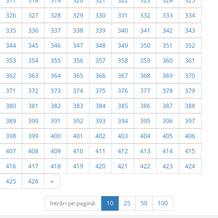
317
318
319
320
321
322
323
324
325
326
327
328
329
330
331
332
333
334
335
336
337
338
339
340
341
342
343
344
345
346
347
348
349
350
351
352
353
354
355
356
357
358
359
360
361
362
363
364
365
366
367
368
369
370
371
372
373
374
375
376
377
378
379
380
381
382
383
384
385
386
387
388
389
390
391
392
393
394
395
396
397
398
399
400
401
402
403
404
405
406
407
408
409
410
411
412
413
414
415
416
417
418
419
420
421
422
423
424
425
426
»
Intrări pe pagină:
10
25
50
100