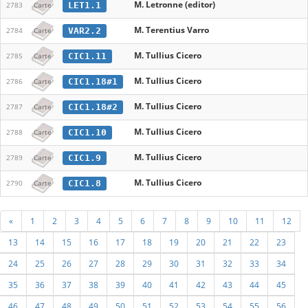
M. Letronne (editor)
LET1.1
2783
Carte
M. Terentius Varro
VAR2.2
2784
Carte
M. Tullius Cicero
CIC1.11
2785
Carte
M. Tullius Cicero
CIC1.18#1
2786
Carte
M. Tullius Cicero
CIC1.18#2
2787
Carte
M. Tullius Cicero
CIC1.10
2788
Carte
M. Tullius Cicero
CIC1.9
2789
Carte
M. Tullius Cicero
CIC1.8
2790
Carte
«
1
2
3
4
5
6
7
8
9
10
11
12
13
14
15
16
17
18
19
20
21
22
23
24
25
26
27
28
29
30
31
32
33
34
35
36
37
38
39
40
41
42
43
44
45
46
47
48
49
50
51
52
53
54
55
56