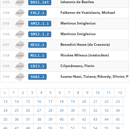
Iohannis de Basilea
BAS1.1#1
2753
Carte
Falkener de Vratislavia, Michael
FAL2.1
2754
Carte
Martinus Smiglecius
SMI2.1.1
2755
Carte
Martinus Smiglecius
SMI2.1.2
2756
Carte
Benedict Hesse (de Cracovia)
HES2.1
2757
Carte
Nicolae Milescu (traducător)
MIL1.1
2758
Carte
Crîşmăreanu, Florin
CRI3.1
2759
Carte
Suarez-Nani, Tiziana; Ribordy, Olivier; 
SUA2.1
2760
Carte
«
1
2
3
4
5
6
7
8
9
10
11
12
13
14
15
16
17
18
19
20
21
22
23
24
25
26
27
28
29
30
31
32
33
34
35
36
37
38
39
40
41
42
43
44
45
46
47
48
49
50
51
52
53
54
55
56