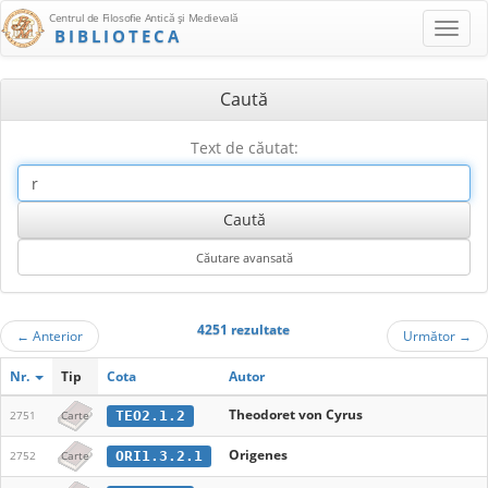
Centrul de Filosofie Antică şi Medievală
BIBLIOTECA
Caută
Text de căutat:
4251 rezultate
←
Anterior
Următor
→
Nr.
Tip
Cota
Autor
Theodoret von Cyrus
TEO2.1.2
2751
Carte
Origenes
ORI1.3.2.1
2752
Carte