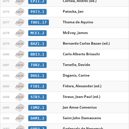
Cornea, Andrei (ed.)
EPI1.2
2675
Carte
Patocka, Jan
PAT3.1
2676
Carte
Thoma de Aquino
THO1.17
2677
Carte
McEvoy, James
MCE1.2
2678
Carte
Bernardo Carlos Bazan (ed.)
BAZ1.1
2679
Carte
Carlo Alberto Brioschi
BRI3.1
2680
Carte
Torsello, Davide
TOR2.1
2681
Carte
Doganis, Carine
DOG1.1
2682
Carte
Fidora, Alexander (ed.)
FID1.2
2683
Carte
Straus, Jean-Paul (ed.)
STR3.1
2684
Carte
Jan Amos Comenius
COM2.1
2685
Carte
Saint John Damascene
DAM1.2
2686
Carte
Godescalc de Nepomuk
GOD2.2
2687
Carte