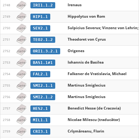
Irenaus
IRI1.1.2
2748
Carte
Hippolytus von Rom
HIP1.1
2749
Carte
Sulpicius Severus; Vinzenz von Lehrin
SEV2.1
2750
Carte
Theodoret von Cyrus
TEO2.1.2
2751
Carte
Origenes
ORI1.3.2.1
2752
Carte
Iohannis de Basilea
BAS1.1#1
2753
Carte
Falkener de Vratislavia, Michael
FAL2.1
2754
Carte
Martinus Smiglecius
SMI2.1.1
2755
Carte
Martinus Smiglecius
SMI2.1.2
2756
Carte
Benedict Hesse (de Cracovia)
HES2.1
2757
Carte
Nicolae Milescu (traducător)
MIL1.1
2758
Carte
Crîşmăreanu, Florin
CRI3.1
2759
Carte