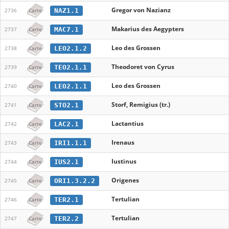
Gregor von Nazianz
NAZ1.1
2736
Carte
Makarius des Aegypters
MAC7.1
2737
Carte
Leo des Grossen
LEO2.1.2
2738
Carte
Theodoret von Cyrus
TEO2.1.1
2739
Carte
Leo des Grossen
LEO2.1.1
2740
Carte
Storf, Remigius (tr.)
STO2.1
2741
Carte
Lactantius
LAC2.1
2742
Carte
Irenaus
IRI1.1.1
2743
Carte
Iustinus
IUS2.1
2744
Carte
Origenes
ORI1.3.2.2
2745
Carte
Tertulian
TER2.1
2746
Carte
Tertulian
TER2.2
2747
Carte