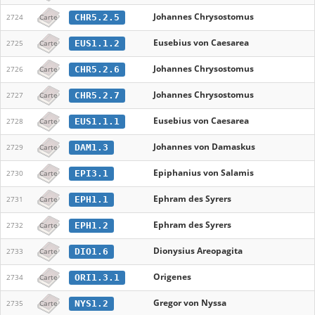
Johannes Chrysostomus
CHR5.2.5
2724
Carte
Eusebius von Caesarea
EUS1.1.2
2725
Carte
Johannes Chrysostomus
CHR5.2.6
2726
Carte
Johannes Chrysostomus
CHR5.2.7
2727
Carte
Eusebius von Caesarea
EUS1.1.1
2728
Carte
Johannes von Damaskus
DAM1.3
2729
Carte
Epiphanius von Salamis
EPI3.1
2730
Carte
Ephram des Syrers
EPH1.1
2731
Carte
Ephram des Syrers
EPH1.2
2732
Carte
Dionysius Areopagita
DIO1.6
2733
Carte
Origenes
ORI1.3.1
2734
Carte
Gregor von Nyssa
NYS1.2
2735
Carte