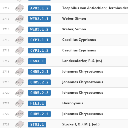
Teophilus von Antiochien; Hermias des
APO3.1.2
2712
Carte
Weber, Simon
WEB3.1.1
2713
Carte
Weber, Simon
WEB3.1.2
2714
Carte
Caecilius Cyprianus
CYP1.1.1
2715
Carte
Caecilius Cyprianus
CYP1.1.2
2716
Carte
Landersdorfer, P. S. (tr.)
LAN4.1
2717
Carte
Johannes Chrysostomus
CHR5.2.1
2718
Carte
Johannes Chrysostomus
CHR5.2.2
2719
Carte
Johannes Chrysostomus
CHR5.2.3
2720
Carte
Hieronymus
HIE1.1
2721
Carte
Johannes Chrysostomus
CHR5.2.4
2722
Carte
Stockerl, O.F.M. J. (ed.)
STO1.1
2723
Carte