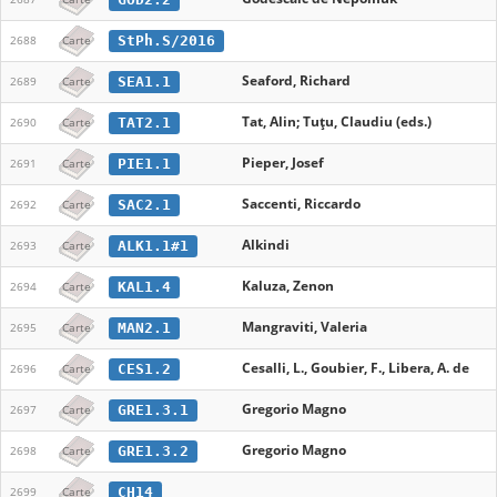
StPh.S/2016
2688
Carte
Seaford, Richard
SEA1.1
2689
Carte
Tat, Alin; Tuţu, Claudiu (eds.)
TAT2.1
2690
Carte
Pieper, Josef
PIE1.1
2691
Carte
Saccenti, Riccardo
SAC2.1
2692
Carte
Alkindi
ALK1.1#1
2693
Carte
Kaluza, Zenon
KAL1.4
2694
Carte
Mangraviti, Valeria
MAN2.1
2695
Carte
Cesalli, L., Goubier, F., Libera, A. de
CES1.2
2696
Carte
Gregorio Magno
GRE1.3.1
2697
Carte
Gregorio Magno
GRE1.3.2
2698
Carte
CH14
2699
Carte