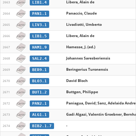
Libera, Alain de
LIB1.4
2663
Carte
Panaccio, Claude
PAN1.1
2664
Carte
Livadiotti, Umberto
LIV3.1
2665
Carte
Libera, Alain de
LIB1.5
2666
Carte
Hamesse, J. (ed.)
HAM1.9
2667
Carte
Johannes Saresberiensis
SAL2.4
2668
Carte
Beringerius Turonensis
BER9.1
2669
Carte
David Bloch
BLO3.1
2670
Carte
Buttgen, Philippe
BUT1.2
2671
Carte
Paniagua, David; Sanz, Adelaida Andres
PAN2.1
2672
Carte
Gadi Algazi, Valentin Groebner, Bernha
ALG1.1
2673
Carte
-
BIB2.1.7
2674
Carte