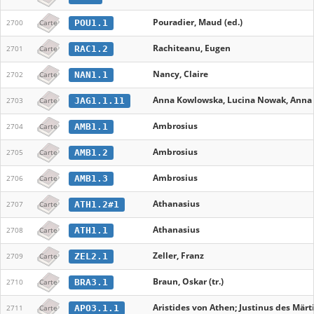
Pouradier, Maud (ed.)
POU1.1
2700
Carte
Rachiteanu, Eugen
RAC1.2
2701
Carte
Nancy, Claire
NAN1.1
2702
Carte
Anna Kowlowska, Lucina Nowak, Anna 
JAG1.1.11
2703
Carte
Ambrosius
AMB1.1
2704
Carte
Ambrosius
AMB1.2
2705
Carte
Ambrosius
AMB1.3
2706
Carte
Athanasius
ATH1.2#1
2707
Carte
Athanasius
ATH1.1
2708
Carte
Zeller, Franz
ZEL2.1
2709
Carte
Braun, Oskar (tr.)
BRA3.1
2710
Carte
Aristides von Athen; Justinus des Märti
APO3.1.1
2711
Carte