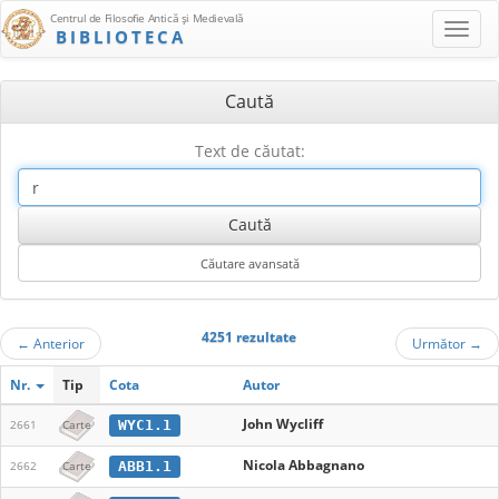
Centrul de Filosofie Antică şi Medievală
BIBLIOTECA
Caută
Text de căutat:
4251 rezultate
←
Anterior
Următor
→
Nr.
Tip
Cota
Autor
John Wycliff
WYC1.1
2661
Carte
Nicola Abbagnano
ABB1.1
2662
Carte